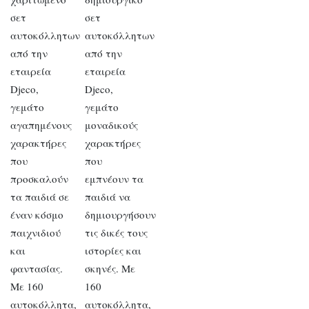
σετ
σετ
αυτοκόλλητων
αυτοκόλλητων
από την
από την
εταιρεία
εταιρεία
Djeco,
Djeco,
γεμάτο
γεμάτο
αγαπημένους
μοναδικούς
χαρακτήρες
χαρακτήρες
που
που
προσκαλούν
εμπνέουν τα
τα παιδιά σε
παιδιά να
έναν κόσμο
δημιουργήσουν
παιχνιδιού
τις δικές τους
και
ιστορίες και
φαντασίας.
σκηνές. Με
Με 160
160
αυτοκόλλητα,
αυτοκόλλητα,