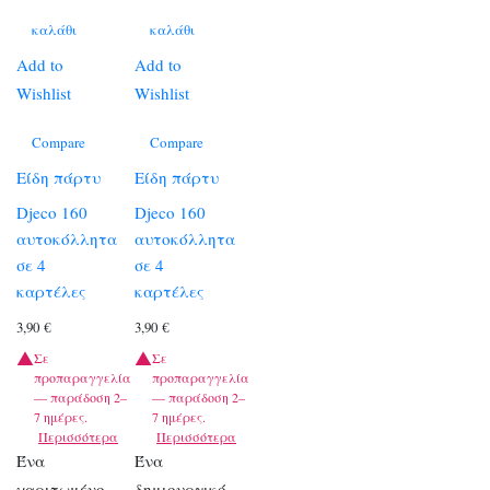
καλάθι
καλάθι
Add to
Add to
Wishlist
Wishlist
Compare
Compare
Είδη πάρτυ
Είδη πάρτυ
Djeco 160
Djeco 160
αυτοκόλλητα
αυτοκόλλητα
σε 4
σε 4
καρτέλες
καρτέλες
3,90
€
3,90
€
Σε
Σε
προπαραγγελία
προπαραγγελία
— παράδοση 2–
— παράδοση 2–
7 ημέρες.
7 ημέρες.
Περισσότερα
Περισσότερα
Ένα
Ένα
χαριτωμένο
δημιουργικό