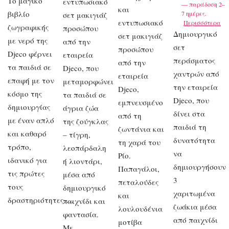
Το μαγικό
εντυπωσιακό
— παράδοση 2–
και
βιβλίο
7 ημέρες.
σετ μακιγιάζ
εντυπωσιακό
Περισσότερα
ζωγραφικής
προσώπου
Δημιουργικό
σετ μακιγιάζ
με νερό της
από την
σετ
προσώπου
Djeco φέρνει
εταιρεία
περάσματος
από την
τα παιδιά σε
Djeco, που
χαντρών από
εταιρεία
επαφή με τον
μεταμορφώνει
την εταιρεία
Djeco,
κόσμο της
τα παιδιά σε
Djeco, που
εμπνευσμένο
δημιουργίας
άγρια ζώα
δίνει στα
από τη
με έναν απλό
της ζούγκλας
παιδιά τη
ζωντάνια και
και καθαρό
– τίγρη,
δυνατότητα
τη χαρά του
τρόπο,
λεοπάρδαλη
να
Ρίο.
ιδανικό για
ή λιοντάρι,
δημιουργήσουν
Παπαγάλοι,
τις πρώτες
μέσα από
3
πεταλούδες
τους
δημιουργικό
χαριτωμένα
και
δραστηριότητες….
παιχνίδι και
ζωάκια μέσα
λουλουδένια
φαντασία.
από παιχνίδι
μοτίβα
Με…