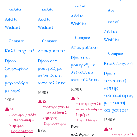
καλάθι
καλάθι
καλάθι
στο
Add to
Add to
Add to
καλάθι
Wishlist
Wishlist
Wishlist
Add to
Compare
Wishlist
Compare
Compare
Αποκριάτικα
Καλλιτεχνικά
Αποκριάτικα
Compare
Djeco σετ
Djeco
Djeco σετ
Καλλιτεχνικά
μακιγιάζ με
ζωγραφίζω
μακιγιάζ με
στένσιλ και
Djeco
με
στένσιλ και
αυτοκόλλητα
κατασκευή
μαρκαδόρο
αυτοκόλλητα
λεπτής
16,90
€
με νερό
16,90
€
κινητικότητας
Σε
9,90
€
Σε
με κλωστή
προπαραγγελία
προπαραγγελία
Σε
— παράδοση 2–
και χάντρες
— παράδοση 2–
προπαραγγελία
7 ημέρες.
7 ημέρες.
13,90
€
— παράδοση 2–
Περισσότερα
Περισσότερα
7 ημέρες.
Ένα
Σε
Ένα
Περισσότερα
πολύχρωμο
προπαραγγελία