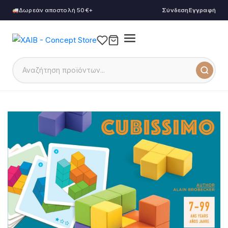
Δωρεάν αποστολή 50€+
Σύνδεση
Εγγραφή