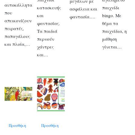
μεγάλων με
αυτοκόλλητα
κατασκευής
παιχνίδι
ασφάλεια και
που
και
bingo. Με
φαντασία….
απεικονίζουν
φαντασίας.
θέμα τα
πειρατές,
Τα παιδιά
παιχνίδια, η
παπαγάλους
περνούν
μάθηση
και πλοία,…
χάντρες
γίνεται…
και…
Προσθήκη
Προσθήκη