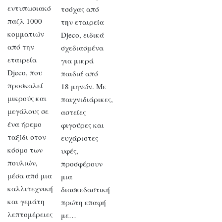
εντυπωσιακό
τσόχας από
παζλ 1000
την εταιρεία
κομματιών
Djeco, ειδικά
από την
σχεδιασμένα
εταιρεία
για μικρά
Djeco, που
παιδιά από
προσκαλεί
18 μηνών. Με
μικρούς και
παιχνιδιάρικες,
μεγάλους σε
αστείες
ένα ήρεμο
φιγούρες και
ταξίδι στον
ευχάριστες
κόσμο των
υφές,
πουλιών,
προσφέρουν
μέσα από μια
μια
καλλιτεχνική
διασκεδαστική
και γεμάτη
πρώτη επαφή
λεπτομέρειες
με…