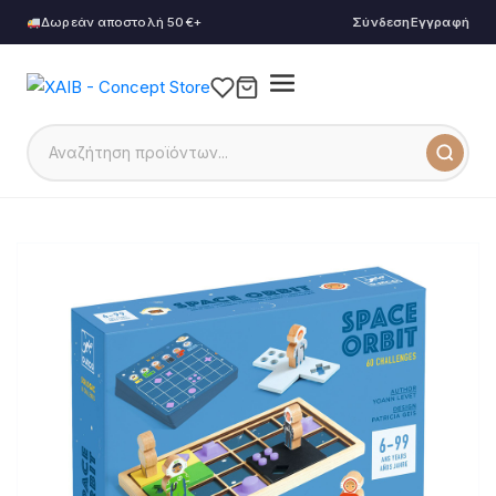
Δωρεάν αποστολή 50€+
Σύνδεση
Εγγραφή