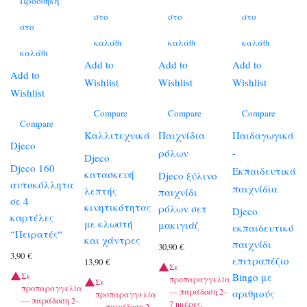
Προσθήκη
στο
στο
στο
στο
καλάθι
καλάθι
καλάθι
καλάθι
Add to
Add to
Add to
Add to
Wishlist
Wishlist
Wishlist
Wishlist
Compare
Compare
Compare
Compare
Καλλιτεχνικά
Παιχνίδια
Παιδαγωγικά
Djeco
ρόλων
-
Djeco
Djeco 160
Εκπαιδευτικά
κατασκευή
Djeco ξύλινο
αυτοκόλλητα
παιχνίδια
λεπτής
παιχνίδι
σε 4
κινητικότητας
ρόλων σετ
Djeco
καρτέλες
με κλωστή
μακιγιάζ
εκπαιδευτικό
“Πειρατές“
και χάντρες
παιχνίδι
30,90
€
3,90
€
επιτραπέζιο
13,90
€
Σε
Σε
Bingo με
προπαραγγελία
Σε
προπαραγγελία
— παράδοση 2–
αριθμούς
προπαραγγελία
— παράδοση 2–
7 ημέρες.
— παράδοση 2–