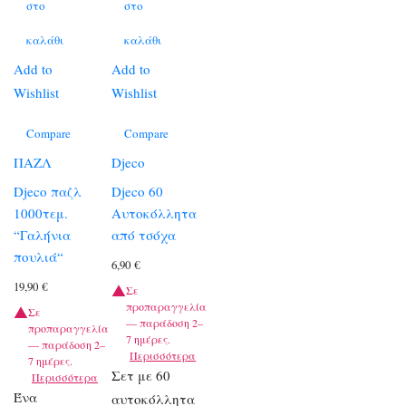
στο
στο
καλάθι
καλάθι
Add to
Add to
Wishlist
Wishlist
Compare
Compare
ΠΑΖΛ
Djeco
Djeco παζλ
Djeco 60
1000τεμ.
Αυτοκόλλητα
“Γαλήνια
από τσόχα
πουλιά“
6,90
€
19,90
€
Σε
προπαραγγελία
Σε
— παράδοση 2–
προπαραγγελία
7 ημέρες.
— παράδοση 2–
Περισσότερα
7 ημέρες.
Σετ με 60
Περισσότερα
Ένα
αυτοκόλλητα