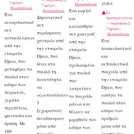
7 ημέρες.
15,90
€
Περισσότερα
7 ημέρες.
Περισσότερα
Ένα κομψό
Περισσότερα
Σε
Ένα
Δημιουργικό
και
προπαραγγελία
συναρπαστικό
— παράδοση 2–
σετ
καλαίσθητο
7 ημέρες.
σετ
περάσματος
σετ μακιγιάζ
Περισσότερα
αυτοκόλλητων
χαντρών από
Ένα
από την
από την
την εταιρεία
διασκεδαστικό
εταιρεία
εταιρεία
Djeco, που
και
Djeco,
Djeco, που
δίνει στα
εκπαιδευτικό
σχεδιασμένο
μεταφέρει τα
παιδιά τη
παιχνίδι από
για παιδιά
παιδιά στον
δυνατότητα
την εταιρεία
που
κόσμο των
να
Djeco, που
λατρεύουν
πειρατών,
«ζωντανέψουν»
εισάγει τα
το παιχνίδι
γεμάτο
3
παιδιά στον
ρόλων και
περιπέτεια,
ξεχωριστούς
κόσμο των
θέλουν να
φαντασία και
δεινόσαυρους
αριθμών
μιμηθούν τον
δράση. Με
μέσα από
μέσα από το
κόσμο των
160
παιχνίδι
αγαπημένο