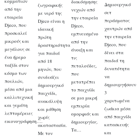
κομματιών
διακόσμησης
Δημιουργικό
ζωγραφικής
από την
νυχιών από
σετ
με νερό της
εταιρεία
την εταιρεία
περάσματος
Djeco είναι η
Djeco, που
Djeco,
χαντρών από
ιδανική
προσκαλεί
εμπνευσμένο
την εταιρεία
πρώτη
μικρούς και
από την
Djeco, που
δραστηριότητα
μεγάλους σε
άνοιξη και
δίνει στα
για παιδιά
ένα ήρεμο
τις
παιδιά τη
από 18
ταξίδι στον
πεταλούδες,
δυνατότητα
μηνών, που
κόσμο των
που
να
συνδυάζει
πουλιών,
μετατρέπει
δημιουργήσουν
δημιουργικό
μέσα από μια
το παιχνίδι
3
παιχνίδι,
καλλιτεχνική
σε μια μικρή
χαριτωμένα
ανακάλυψη
και γεμάτη
εμπειρία
ζωάκια μέσα
και μάθηση
λεπτομέρειες
ομορφιάς και
από παιχνίδι
χωρίς
εικονογράφηση….
δημιουργίας.
κατασκευής
ακαταστασία.
Τα…
και
Με τον