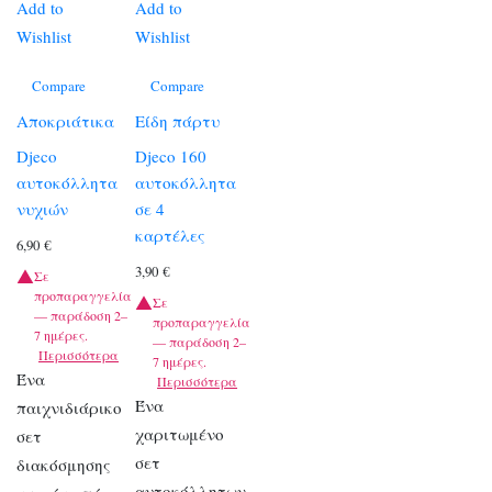
Add to
Add to
Wishlist
Wishlist
Compare
Compare
Αποκριάτικα
Είδη πάρτυ
Djeco
Djeco 160
αυτοκόλλητα
αυτοκόλλητα
νυχιών
σε 4
καρτέλες
6,90
€
3,90
€
Σε
προπαραγγελία
Σε
— παράδοση 2–
προπαραγγελία
7 ημέρες.
— παράδοση 2–
Περισσότερα
7 ημέρες.
Ένα
Περισσότερα
Ένα
παιχνιδιάρικο
χαριτωμένο
σετ
σετ
διακόσμησης
αυτοκόλλητων