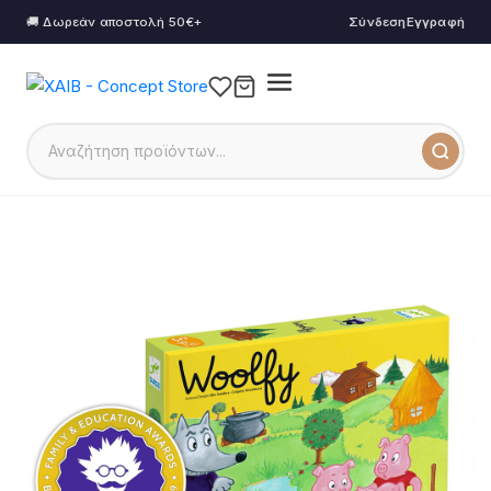
🚚 Δωρεάν αποστολή 50€+
Σύνδεση
Εγγραφή