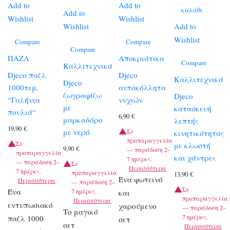
Add to
Add to
καλάθι
Add to
Wishlist
Wishlist
Wishlist
Add to
Wishlist
Compare
Compare
Compare
ΠΑΖΛ
Αποκριάτικα
Compare
Καλλιτεχνικά
Djeco παζλ
Djeco
Καλλιτεχνικά
Djeco
1000τεμ.
αυτοκόλλητα
ζωγραφίζω
Djeco
“Γαλήνια
νυχιών
με
κατασκευή
πουλιά“
6,90
€
μαρκαδόρο
λεπτής
19,90
€
με νερό
Σε
κινητικότητας
προπαραγγελία
Σε
με κλωστή
9,90
€
— παράδοση 2–
προπαραγγελία
και χάντρες
7 ημέρες.
— παράδοση 2–
Σε
Περισσότερα
7 ημέρες.
προπαραγγελία
13,90
€
Ένα φωτεινό
Περισσότερα
— παράδοση 2–
Σε
Ένα
7 ημέρες.
και
προπαραγγελία
Περισσότερα
εντυπωσιακό
χαρούμενο
— παράδοση 2–
Το μαγικό
7 ημέρες.
παζλ 1000
σετ
σετ
Περισσότερα