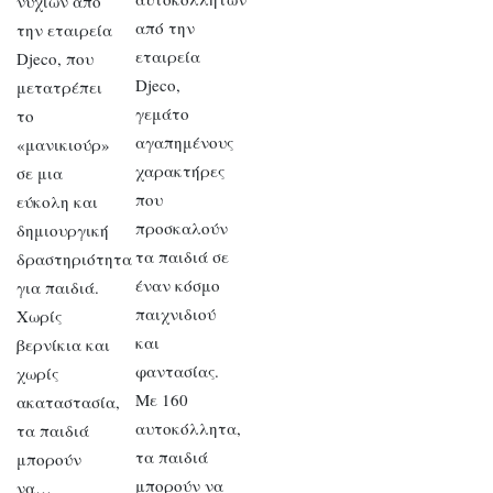
νυχιών από
από την
την εταιρεία
εταιρεία
Djeco, που
Djeco,
μετατρέπει
γεμάτο
το
αγαπημένους
«μανικιούρ»
χαρακτήρες
σε μια
που
εύκολη και
προσκαλούν
δημιουργική
τα παιδιά σε
δραστηριότητα
έναν κόσμο
για παιδιά.
παιχνιδιού
Χωρίς
και
βερνίκια και
φαντασίας.
χωρίς
Με 160
ακαταστασία,
αυτοκόλλητα,
τα παιδιά
τα παιδιά
μπορούν
μπορούν να
να…