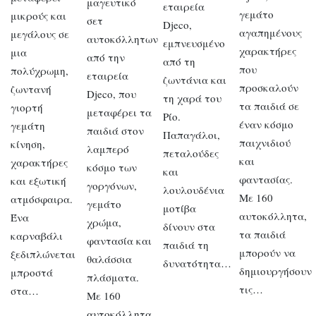
μαγευτικό
εταιρεία
γεμάτο
μικρούς και
σετ
Djeco,
αγαπημένους
μεγάλους σε
αυτοκόλλητων
εμπνευσμένο
χαρακτήρες
μια
από την
από τη
που
πολύχρωμη,
εταιρεία
ζωντάνια και
προσκαλούν
ζωντανή
Djeco, που
τη χαρά του
τα παιδιά σε
γιορτή
μεταφέρει τα
Ρίο.
έναν κόσμο
γεμάτη
παιδιά στον
Παπαγάλοι,
παιχνιδιού
κίνηση,
λαμπερό
πεταλούδες
και
χαρακτήρες
κόσμο των
και
φαντασίας.
και εξωτική
γοργόνων,
λουλουδένια
Με 160
ατμόσφαιρα.
γεμάτο
μοτίβα
αυτοκόλλητα,
Ένα
χρώμα,
δίνουν στα
τα παιδιά
καρναβάλι
φαντασία και
παιδιά τη
μπορούν να
ξεδιπλώνεται
θαλάσσια
δυνατότητα…
δημιουργήσουν
μπροστά
πλάσματα.
τις…
στα…
Με 160
αυτοκόλλητα