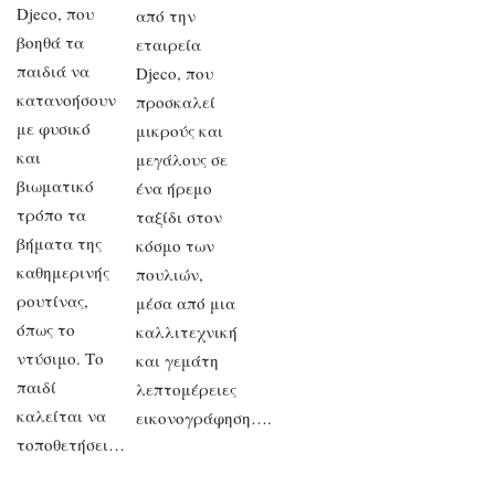
Djeco, που
από την
βοηθά τα
εταιρεία
παιδιά να
Djeco, που
κατανοήσουν
προσκαλεί
με φυσικό
μικρούς και
και
μεγάλους σε
βιωματικό
ένα ήρεμο
τρόπο τα
ταξίδι στον
βήματα της
κόσμο των
καθημερινής
πουλιών,
ρουτίνας,
μέσα από μια
όπως το
καλλιτεχνική
ντύσιμο. Το
και γεμάτη
παιδί
λεπτομέρειες
καλείται να
εικονογράφηση….
τοποθετήσει…