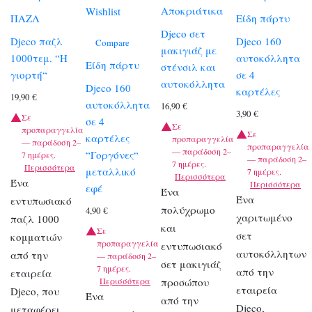
Αποκριάτικα
Wishlist
ΠΑΖΛ
Είδη πάρτυ
Djeco σετ
Djeco παζλ
Djeco 160
Compare
μακιγιάζ με
1000τεμ. “Η
αυτοκόλλητα
Είδη πάρτυ
στένσιλ και
γιορτή“
σε 4
αυτοκόλλητα
Djeco 160
καρτέλες
19,90
€
αυτοκόλλητα
16,90
€
3,90
€
Σε
σε 4
Σε
προπαραγγελία
Σε
καρτέλες
προπαραγγελία
— παράδοση 2–
προπαραγγελία
— παράδοση 2–
“Γοργόνες“
7 ημέρες.
— παράδοση 2–
7 ημέρες.
Περισσότερα
μεταλλικό
7 ημέρες.
Περισσότερα
Ένα
Περισσότερα
εφέ
Ένα
Ένα
εντυπωσιακό
πολύχρωμο
4,90
€
χαριτωμένο
παζλ 1000
και
Σε
σετ
κομματιών
προπαραγγελία
εντυπωσιακό
αυτοκόλλητων
από την
— παράδοση 2–
σετ μακιγιάζ
7 ημέρες.
από την
εταιρεία
Περισσότερα
προσώπου
εταιρεία
Djeco, που
Ένα
από την
Djeco,
μεταφέρει