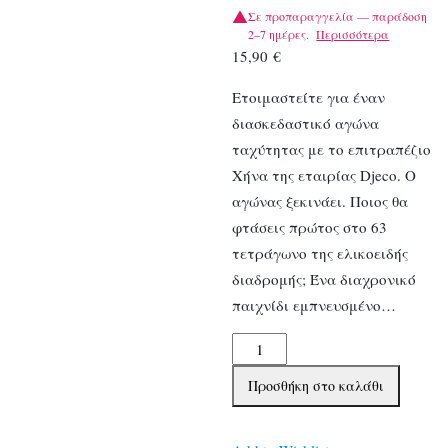
Σε προπαραγγελία — παράδοση
2–7 ημέρες.
Περισσότερα
15,90
€
Ετοιμαστείτε για έναν
διασκεδαστικό αγώνα
ταχύτητας με το επιτραπέζιο
Χήνα της εταιρίας Djeco. Ο
αγώνας ξεκινάει. Ποιος θα
φτάσεις πρώτος στο 63
τετράγωνο της ελικοειδής
διαδρομής; Ένα διαχρονικό
παιχνίδι εμπνευσμένο…
Djeco
Επιτραπέζιο
Προσθήκη στο καλάθι
Goose
game