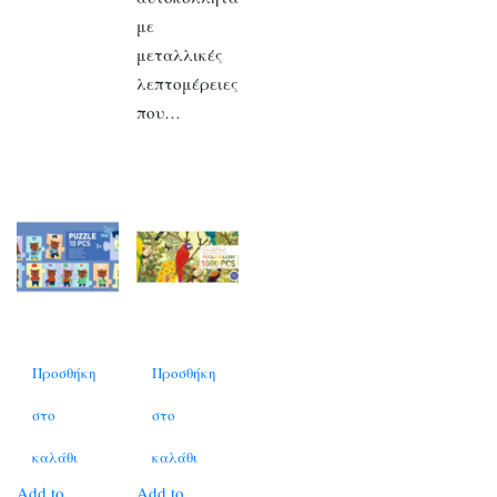
με
μεταλλικές
λεπτομέρειες
που…
Προσθήκη
Προσθήκη
στο
στο
καλάθι
καλάθι
Add to
Add to