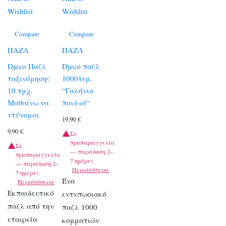
Wishlist
Wishlist
Compare
Compare
ΠΑΖΛ
ΠΑΖΛ
Djeco Παζλ
Djeco παζλ
ταξινόμησης
1000τεμ.
10 τμχ.
“Γαλήνια
Μαθαίνω να
πουλιά“
ντύνομαι
19,90
€
9,90
€
Σε
προπαραγγελία
Σε
— παράδοση 2–
προπαραγγελία
7 ημέρες.
— παράδοση 2–
Περισσότερα
7 ημέρες.
Ένα
Περισσότερα
Εκπαιδευτικό
εντυπωσιακό
παζλ από την
παζλ 1000
εταιρεία
κομματιών