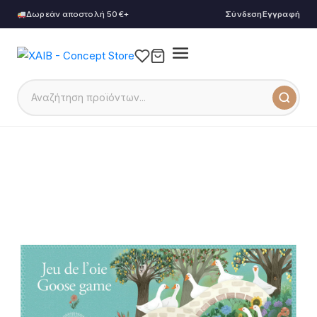
Δωρεάν αποστολή 50€+
Σύνδεση
Εγγραφή