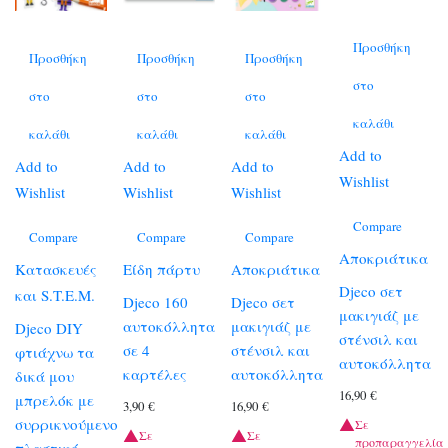
Προσθήκη
Προσθήκη
Προσθήκη
Προσθήκη
στο
στο
στο
στο
καλάθι
καλάθι
καλάθι
καλάθι
Add to
Add to
Add to
Add to
Wishlist
Wishlist
Wishlist
Wishlist
Compare
Compare
Compare
Compare
Αποκριάτικα
Κατασκευές
Είδη πάρτυ
Αποκριάτικα
Djeco σετ
και S.T.E.M.
Djeco 160
Djeco σετ
μακιγιάζ με
αυτοκόλλητα
μακιγιάζ με
Djeco DIY
στένσιλ και
σε 4
στένσιλ και
φτιάχνω τα
αυτοκόλλητα
καρτέλες
αυτοκόλλητα
δικά μου
16,90
€
μπρελόκ με
3,90
€
16,90
€
συρρικνούμενο
Σε
Σε
Σε
προπαραγγελία
πλαστικό