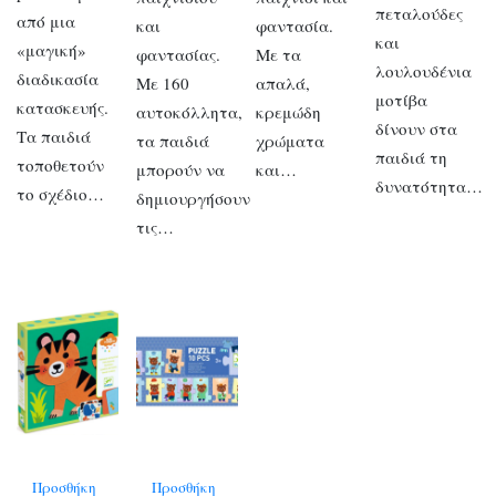
πεταλούδες
από μια
και
φαντασία.
και
«μαγική»
φαντασίας.
Με τα
λουλουδένια
διαδικασία
Με 160
απαλά,
μοτίβα
κατασκευής.
αυτοκόλλητα,
κρεμώδη
δίνουν στα
Τα παιδιά
τα παιδιά
χρώματα
παιδιά τη
τοποθετούν
μπορούν να
και…
δυνατότητα…
το σχέδιο…
δημιουργήσουν
τις…
Προσθήκη
Προσθήκη