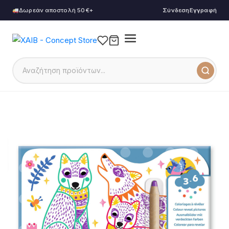
Δωρεάν αποστολή 50€+
Σύνδεση
Εγγραφή