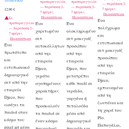
προπαραγγελία
προπαραγγελία
— παράδοση 2–
— παράδοση 2–
— παράδοση 2–
7 ημέρες.
12,90
€
7 ημέρες.
7 ημέρες.
Περισσότερα
Περισσότερα
Περισσότερα
Σε
Ένα
προπαραγγελία
Ένα
Ένα
πολύχρωμο
— παράδοση 2–
χαριτωμένο
ολοκληρωμένο
7 ημέρες.
και
σετ
σετ μακιγιάζ
Περισσότερα
εντυπωσιακό
Ένα
αυτοκόλλητων
προσώπου
σετ μακιγιάζ
πρωτότυπο
από την
από την
προσώπου
και
εταιρεία
εταιρεία
από την
εντυπωσιακό
Djeco,
Djeco, που
εταιρεία
δημιουργικό
γεμάτο
μετατρέπει
Djeco,
σετ από την
αγαπημένους
κάθε παιδί σε
εμπνευσμένο
εταιρεία
χαρακτήρες
νεράιδα,
από τη
Djeco, που
που
γοργόνα ή
ζωντάνια και
εισάγει τα
προσκαλούν
πεταλούδα
τη χαρά του
παιδιά στον
τα παιδιά σε
μέσα από
Ρίο.
κόσμο του
έναν κόσμο
δημιουργικό
Παπαγάλοι,
pixel art μέσα
παιχνιδιού
παιχνίδι και