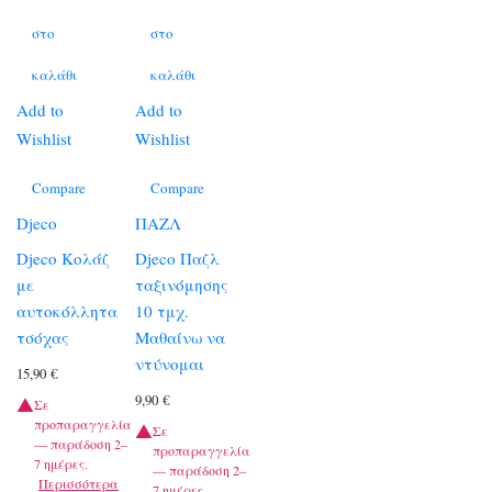
στο
στο
καλάθι
καλάθι
Add to
Add to
Wishlist
Wishlist
Compare
Compare
Djeco
ΠΑΖΛ
Djeco Κολάζ
Djeco Παζλ
με
ταξινόμησης
αυτοκόλλητα
10 τμχ.
τσόχας
Μαθαίνω να
ντύνομαι
15,90
€
9,90
€
Σε
προπαραγγελία
Σε
— παράδοση 2–
προπαραγγελία
7 ημέρες.
— παράδοση 2–
Περισσότερα
7 ημέρες.