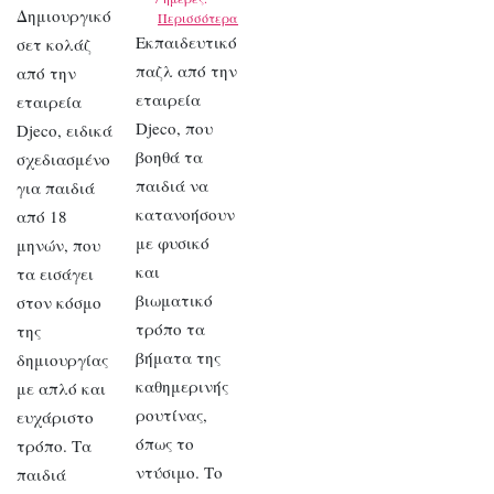
Δημιουργικό
Περισσότερα
Εκπαιδευτικό
σετ κολάζ
παζλ από την
από την
εταιρεία
εταιρεία
Djeco, που
Djeco, ειδικά
βοηθά τα
σχεδιασμένο
παιδιά να
για παιδιά
κατανοήσουν
από 18
με φυσικό
μηνών, που
και
τα εισάγει
βιωματικό
στον κόσμο
τρόπο τα
της
βήματα της
δημιουργίας
καθημερινής
με απλό και
ρουτίνας,
ευχάριστο
όπως το
τρόπο. Τα
ντύσιμο. Το
παιδιά