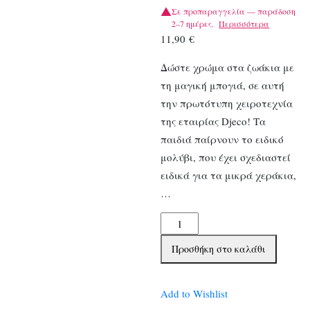
Σε προπαραγγελία — παράδοση
2–7 ημέρες.
Περισσότερα
11,90
€
Δώστε χρώμα στα ζωάκια με
τη μαγική μπογιά, σε αυτή
την πρωτότυπη χειροτεχνία
της εταιρίας Djeco! Τα
παιδιά παίρνουν το ειδικό
μολύβι, που έχει σχεδιαστεί
ειδικά για τα μικρά χεράκια,
…
Djeco
Ζωγραφίζω
Προσθήκη στο καλάθι
με
μαγικό
μολύβι
Add to Wishlist