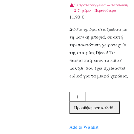
Σε προπαραγγελία — παράδοση
2–7 ημέρες.
Περισσότερα
11,90
€
Δώστε χρώμα στα ζωάκια με
τη μαγική μπογιά, σε αυτή
την πρωτότυπη χειροτεχνία
της εταιρίας Djeco! Τα
παιδιά παίρνουν το ειδικό
μολύβι, που έχει σχεδιαστεί
ειδικά για τα μικρά χεράκια,
…
Djeco
Ζωγραφίζω
Προσθήκη στο καλάθι
με
μαγικό
μολύβι
Add to Wishlist