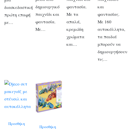
δημιουργικό
φαντασία.
και
διασκεδαστική
παιχνίδι και
Με τα
φαντασίας.
πρώτη επαφή
φαντασία.
απαλά,
Με 160
με…
Με…
κρεμώδη
αυτοκόλλητα,
χρώματα
τα παιδιά
και…
μπορούν να
δημιουργήσουν
τις…
Προσθήκη
Προσθήκη