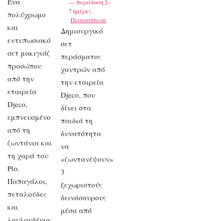
Ένα
— παράδοση 2–
7 ημέρες.
πολύχρωμο
Περισσότερα
και
Δημιουργικό
εντυπωσιακό
σετ
σετ μακιγιάζ
περάσματος
προσώπου
χαντρών από
από την
την εταιρεία
εταιρεία
Djeco, που
Djeco,
δίνει στα
εμπνευσμένο
παιδιά τη
από τη
δυνατότητα
ζωντάνια και
να
τη χαρά του
«ζωντανέψουν»
Ρίο.
3
Παπαγάλοι,
ξεχωριστούς
πεταλούδες
δεινόσαυρους
και
μέσα από
λουλουδένια