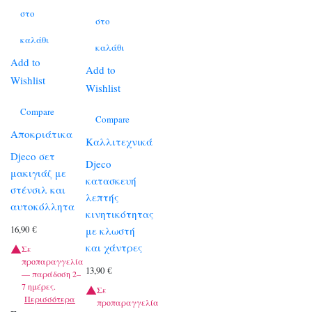
στο
στο
καλάθι
καλάθι
Add to
Add to
Wishlist
Wishlist
Compare
Compare
Αποκριάτικα
Καλλιτεχνικά
Djeco σετ
Djeco
μακιγιάζ με
κατασκευή
στένσιλ και
λεπτής
αυτοκόλλητα
κινητικότητας
16,90
€
με κλωστή
και χάντρες
Σε
προπαραγγελία
13,90
€
— παράδοση 2–
7 ημέρες.
Σε
Περισσότερα
προπαραγγελία