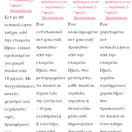
προπαραγγελία
προπαραγγελία
προπαραγγελία
7 ημέρες.
— παράδοση 2–
— παράδοση 2–
— παράδοση 2–
Περισσότερα
7 ημέρες.
7 ημέρες.
7 ημέρες.
Σετ με 60
Περισσότερα
Περισσότερα
Περισσότερα
Ένα
Ένα
Ένα
αυτοκόλλητα
εντυπωσιακό
ολοκληρωμένο
χαριτωμένο
τσόχας από
σετ μακιγιάζ
σετ μακιγιάζ
σετ
την εταιρεία
προσώπου
προσώπου
αυτοκόλλητων
Djeco, ειδικά
από την
από την
από την
σχεδιασμένα
εταιρεία
εταιρεία
εταιρεία
για μικρά
Djeco, που
Djeco, που
Djeco,
παιδιά από
μεταμορφώνει
μετατρέπει
γεμάτο
18 μηνών. Με
τα παιδιά σε
κάθε παιδί σε
αγαπημένους
παιχνιδιάρικες,
άγρια ζώα
νεράιδα,
χαρακτήρες
αστείες
της ζούγκλας
γοργόνα ή
που
φιγούρες και
– τίγρη,
πεταλούδα
προσκαλούν
ευχάριστες
λεοπάρδαλη
μέσα από
τα παιδιά σε
υφές,
ή λιοντάρι,
δημιουργικό
έναν κόσμο
προσφέρουν
μέσα από
παιχνίδι και
παιχνιδιού
μια