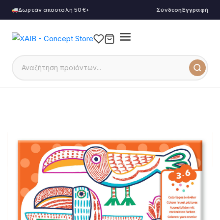
Δωρεάν αποστολή 50€+
Σύνδεση
Εγγραφή