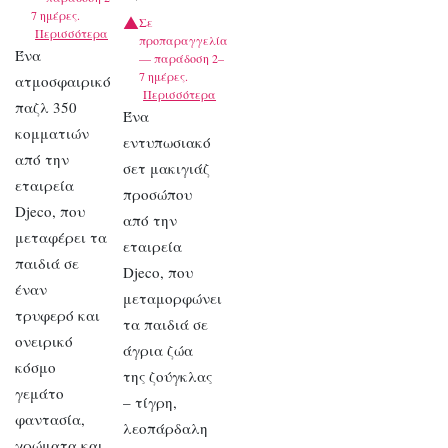
7 ημέρες.
Σε
Περισσότερα
προπαραγγελία
Ένα
— παράδοση 2–
7 ημέρες.
ατμοσφαιρικό
Περισσότερα
παζλ 350
Ένα
κομματιών
εντυπωσιακό
από την
σετ μακιγιάζ
εταιρεία
προσώπου
Djeco, που
από την
μεταφέρει τα
εταιρεία
παιδιά σε
Djeco, που
έναν
μεταμορφώνει
τρυφερό και
τα παιδιά σε
ονειρικό
άγρια ζώα
κόσμο
της ζούγκλας
γεμάτο
– τίγρη,
φαντασία,
λεοπάρδαλη
χρώματα και