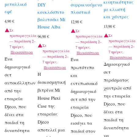
κινητικότητας
μεταλλικό
DIY
συρρικνούμενο
με κλωστή
εφέ
κουκλόσπιτο
πλαστικό
και χάντρες
βαλιτσάκι Mi
4,90
€
12,90
€
House Alba
13,90
€
Σε
Σε
Σε
προπαραγγελία
προπαραγγελία
96,90
€
προπαραγγελία
— παράδοση 2–
— παράδοση 2–
Σε
— παράδοση 2–
7 ημέρες.
7 ημέρες.
προπαραγγελία
7 ημέρες.
Περισσότερα
Περισσότερα
— παράδοση 2–
Περισσότερα
Ένα
Ένα
7 ημέρες.
Δημιουργικό
δημιουργικό
πρωτότυπο
Περισσότερα
σετ
Η
σετ
και
περάσματος
διακοσμητική
αυτοκόλλητων
εντυπωσιακό
χαντρών από
βιτρίνα Mi
από την
δημιουργικό
την εταιρεία
House Plexi
εταιρεία
σετ από την
Djeco, που
Case της
Djeco, που
εταιρεία
δίνει στα
εταιρείας
δίνει στα
Djeco, που
παιδιά τη
Djeco
παιδιά τη
εισάγει τα
δυνατότητα
αποτελεί μια
δυνατότητα
παιδιά στον
να