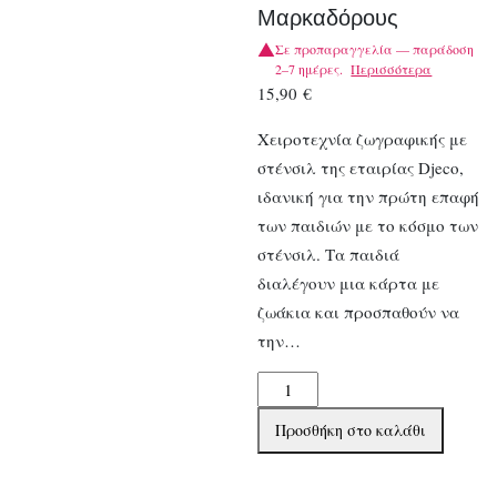
Μαρκαδόρους
Σε προπαραγγελία — παράδοση
2–7 ημέρες.
Περισσότερα
15,90
€
Χειροτεχνία ζωγραφικής με
στένσιλ της εταιρίας Djeco,
ιδανική για την πρώτη επαφή
των παιδιών με το κόσμο των
στένσιλ. Τα παιδιά
διαλέγουν μια κάρτα με
ζωάκια και προσπαθούν να
την…
Djeco
Ζωγραφίζω
Προσθήκη στο καλάθι
με
Στένσιλ