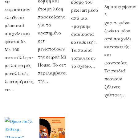
κομψή και
να
κόσμο του
δημιουργήσουν
έτοιμη λύση
εκφραστούν
pixel art μέσα
3
παρουσίασης
ελεύθερα
από μια
χαριτωμένα
για τα
μέσα από
«μαγική»
ζωάκια μέσα
αγαπημένα
παιχνίδι και
διαδικασία
από παιχνίδι
σετ
φαντασία.
κατασκευής.
κατασκευής
μινιατούρων
Με 160
Τα παιδιά
και
της σειράς Mi
αυτοκόλλητα
τοποθετούν
φαντασίας.
House. Το σετ
με λαμπερές
το σχέδιο…
Τα παιδιά
περιλαμβάνει
μεταλλικές
περνούν
την…
λεπτομέρειες,
ξύλινες
τα…
χάντρες…