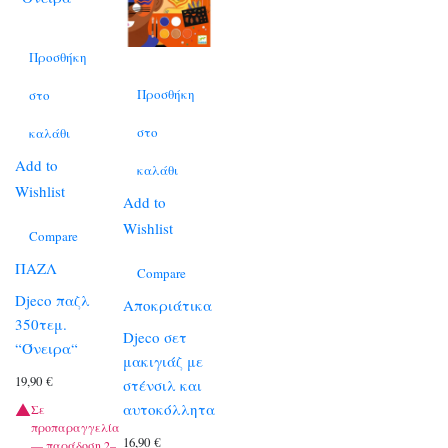
Προσθήκη
Προσθήκη
στο
στο
καλάθι
Add to
καλάθι
Wishlist
Add to
Wishlist
Compare
ΠΑΖΛ
Compare
Djeco παζλ
Αποκριάτικα
350τεμ.
Djeco σετ
“Όνειρα“
μακιγιάζ με
19,90
€
στένσιλ και
αυτοκόλλητα
Σε
προπαραγγελία
16,90
€
— παράδοση 2–