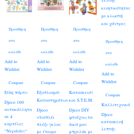
Προσθήκη
Προσθήκη
Προσθήκη
στο
στο
στο
Προσθήκη
καλάθι
καλάθι
καλάθι
στο
Add to
Add to
Add to
καλάθι
Wishlist
Wishlist
Wishlist
Add to
Wishlist
Compare
Compare
Compare
Είδη πάρτυ
Εξοπλισμός
Κατασκευές
Compare
Καταστημάτων
και S.T.E.M.
Djeco 160
Καλλιτεχνικά
αυτοκόλλητα
Djeco
Djeco DIY
Djeco
σε 4
ντισπλέι
φτιάχνω τα
κατασκευή
καρτέλες
πλέξι γκλας
δικά μου
λεπτής
“Νεράιδες“
με έτοιμο
μπρελόκ με