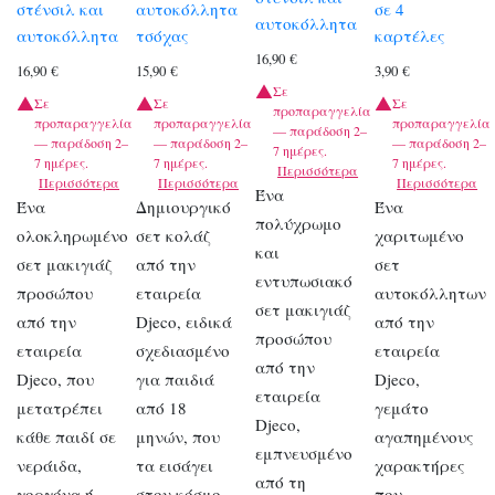
στένσιλ και
αυτοκόλλητα
σε 4
αυτοκόλλητα
αυτοκόλλητα
τσόχας
καρτέλες
16,90
€
16,90
€
15,90
€
3,90
€
Σε
Σε
Σε
Σε
προπαραγγελία
προπαραγγελία
προπαραγγελία
προπαραγγελία
— παράδοση 2–
— παράδοση 2–
— παράδοση 2–
— παράδοση 2–
7 ημέρες.
7 ημέρες.
7 ημέρες.
7 ημέρες.
Περισσότερα
Περισσότερα
Περισσότερα
Περισσότερα
Ένα
Ένα
Δημιουργικό
Ένα
πολύχρωμο
ολοκληρωμένο
σετ κολάζ
χαριτωμένο
και
σετ μακιγιάζ
από την
σετ
εντυπωσιακό
προσώπου
εταιρεία
αυτοκόλλητων
σετ μακιγιάζ
από την
Djeco, ειδικά
από την
προσώπου
εταιρεία
σχεδιασμένο
εταιρεία
από την
Djeco, που
για παιδιά
Djeco,
εταιρεία
μετατρέπει
από 18
γεμάτο
Djeco,
κάθε παιδί σε
μηνών, που
αγαπημένους
εμπνευσμένο
νεράιδα,
τα εισάγει
χαρακτήρες
από τη
γοργόνα ή
στον κόσμο
που