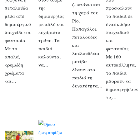
ζωντάνια και
πεταλούδα
της
προσκαλούν
τη χαρά του
μέσα από
δημιουργίας
τα παιδιά σε
Ρίο.
δημιουργικό
με απλό και
έναν κόσμο
Παπαγάλοι,
παιχνίδι και
ευχάριστο
παιχνιδιού
πεταλούδες
φαντασία.
τρόπο. Τα
και
και
Με τα
παιδιά
φαντασίας.
λουλουδένια
απαλά,
καλούνται
Με 160
μοτίβα
κρεμώδη
να…
αυτοκόλλητα,
δίνουν στα
χρώματα
τα παιδιά
παιδιά τη
και…
μπορούν να
δυνατότητα…
δημιουργήσουν
τις…