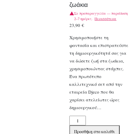
ζωάκια
Σε προπαραγγελία — παράδοση
2–7 ημέρες.
Περισσότερα
23,90
€
Χρησιμοποιήστε τη
φαντασία και επιστρατεύστε
τη δημιουργικότητά σας για
να δώσετε ζωή στα ζωάκια,
χρησιμοποιώντας στάμπες.
Ένα πρωτότυπο
καλλιτεχνικό σετ από την
εταιρεία Djeco που θα
χαρίσει ατελείωτες ώρες
δημιουργικού…
Djeco
Ζωγραφίζω
Προσθήκη στο καλάθι