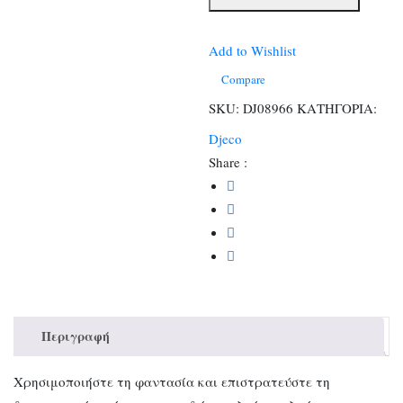
με
σφραγίδες
Μοτίβα
Add to Wishlist
σε
Compare
ζωάκια
SKU:
DJ08966
ΚΑΤΗΓΟΡΙΑ:
ποσότητα
Djeco
Share :
Περιγραφή
Χρησιμοποιήστε τη φαντασία και επιστρατεύστε τη