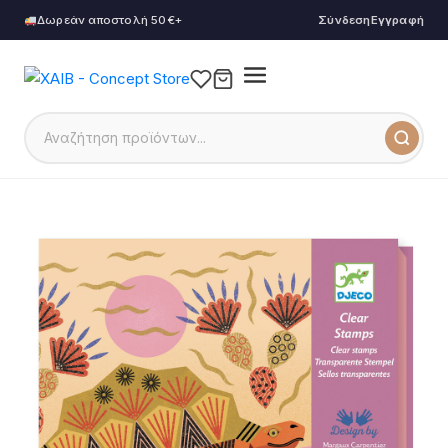
Δωρεάν αποστολή 50€+
Σύνδεση
Εγγραφή