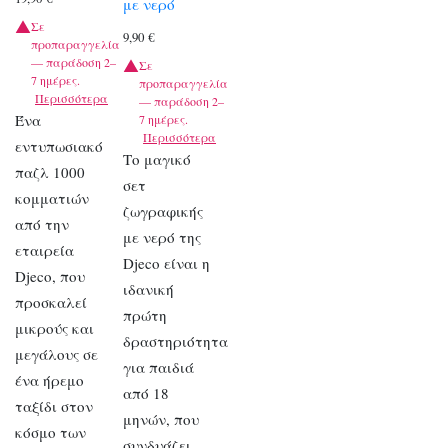
με νερό
Σε
9,90
€
προπαραγγελία
— παράδοση 2–
Σε
7 ημέρες.
προπαραγγελία
Περισσότερα
— παράδοση 2–
Ένα
7 ημέρες.
Περισσότερα
εντυπωσιακό
Το μαγικό
παζλ 1000
σετ
κομματιών
ζωγραφικής
από την
με νερό της
εταιρεία
Djeco είναι η
Djeco, που
ιδανική
προσκαλεί
πρώτη
μικρούς και
δραστηριότητα
μεγάλους σε
για παιδιά
ένα ήρεμο
από 18
ταξίδι στον
μηνών, που
κόσμο των
συνδυάζει