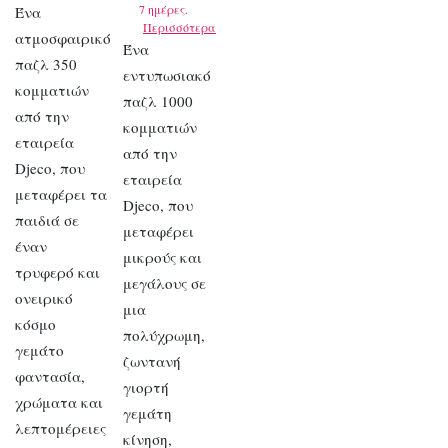
7 ημέρες.
Ένα
Περισσότερα
ατμοσφαιρικό
Ένα
παζλ 350
εντυπωσιακό
κομματιών
παζλ 1000
από την
κομματιών
εταιρεία
από την
Djeco, που
εταιρεία
μεταφέρει τα
Djeco, που
παιδιά σε
μεταφέρει
έναν
μικρούς και
τρυφερό και
μεγάλους σε
ονειρικό
μια
κόσμο
πολύχρωμη,
γεμάτο
ζωντανή
φαντασία,
γιορτή
χρώματα και
γεμάτη
λεπτομέρειες
κίνηση,