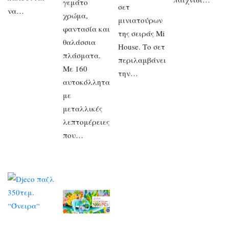
γεμάτο
σετ
να…
χρώμα,
μινιατούρων
φαντασία και
της σειράς Mi
θαλάσσια
House. Το σετ
πλάσματα.
περιλαμβάνει
Με 160
την…
αυτοκόλλητα
με
μεταλλικές
λεπτομέρειες
που…