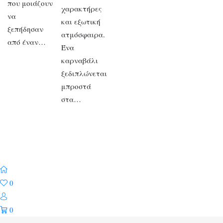
που μοιάζουν
χαρακτήρες
να
και εξωτική
ξεπήδησαν
ατμόσφαιρα.
από έναν…
Ένα
καρναβάλι
ξεδιπλώνεται
μπροστά
στα…
0
0