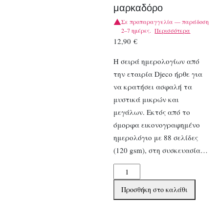
μαρκαδόρο
Σε προπαραγγελία — παράδοση
2–7 ημέρες.
Περισσότερα
12,90
€
Η σειρά ημερολογίων από
την εταιρία Djeco ήρθε για
να κρατήσει ασφαλή τα
μυστικά μικρών και
μεγάλων. Εκτός από το
όμορφα εικονογραφημένο
ημερολόγιο με 88 σελίδες
(120 gsm), στη συσκευασία…
Djeco
Ημερολόγιο
Προσθήκη στο καλάθι
με
κλειδαριά