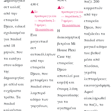
Δημιουργικό
96,90
€
παζλ 200
4,90
€
σετ κολάζ
Σε
κομματιών
Σε
προπαραγγελία
από την
από την
προπαραγγελία
— παράδοση 2–
εταιρεία
εταιρεία
— παράδοση 2–
7 ημέρες.
7 ημέρες.
Περισσότερα
Djeco, ειδικά
Djeco, που
Περισσότερα
Η
σχεδιασμένο
ταξιδεύει τα
Ένα
διακοσμητική
για παιδιά
παιδιά στον
μαγευτικό
βιτρίνα Mi
από 18
μαγικό κόσμο
σετ
House Plexi
μηνών, που
του βυθού
αυτοκόλλητων
Case της
τα εισάγει
μέσα από
από την
εταιρείας
στον κόσμο
πλούσια,
εταιρεία
Djeco
της
γεμάτη
Djeco, που
αποτελεί μια
δημιουργίας
λεπτομέρειες
μεταφέρει τα
κομψή και
με απλό και
εικονογράφηση.
παιδιά στον
έτοιμη λύση
ευχάριστο
Αφού
λαμπερό
παρουσίασης
τρόπο. Τα
ολοκληρωθεί
κόσμο των
για τα
παιδιά
το παζλ, το
γοργόνων,
αγαπημένα
καλούνται
παιχνίδι…