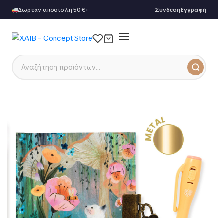
Δωρεάν αποστολή 50€+
Σύνδεση
Εγγραφή