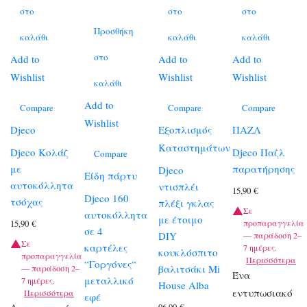
στο
στο
στο
Προσθήκη
καλάθι
καλάθι
καλάθι
στο
Add to
Add to
Add to
Wishlist
Wishlist
Wishlist
καλάθι
Add to
Compare
Compare
Compare
Wishlist
Djeco
Εξοπλισμός
ΠΑΖΛ
Καταστημάτων
Djeco Κολάζ
Djeco Παζλ
Compare
με
παρατήρησης
Djeco
Είδη πάρτυ
αυτοκόλλητα
ντισπλέι
15,90
€
Djeco 160
τσόχας
πλέξι γκλας
Σε
αυτοκόλλητα
με έτοιμο
προπαραγγελία
15,90
€
σε 4
DIY
— παράδοση 2–
Σε
καρτέλες
7 ημέρες.
κουκλόσπιτο
προπαραγγελία
Περισσότερα
“Γοργόνες“
βαλιτσάκι Mi
— παράδοση 2–
Ένα
μεταλλικό
7 ημέρες.
House Alba
εντυπωσιακό
Περισσότερα
εφέ