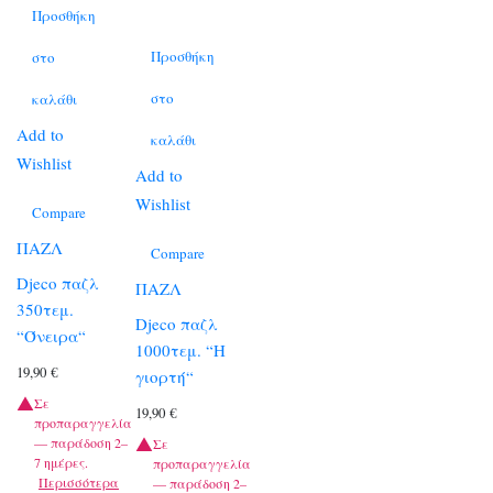
Προσθήκη
Προσθήκη
στο
στο
καλάθι
Add to
καλάθι
Wishlist
Add to
Wishlist
Compare
ΠΑΖΛ
Compare
Djeco παζλ
ΠΑΖΛ
350τεμ.
Djeco παζλ
“Όνειρα“
1000τεμ. “Η
19,90
€
γιορτή“
Σε
19,90
€
προπαραγγελία
— παράδοση 2–
Σε
7 ημέρες.
προπαραγγελία
Περισσότερα
— παράδοση 2–