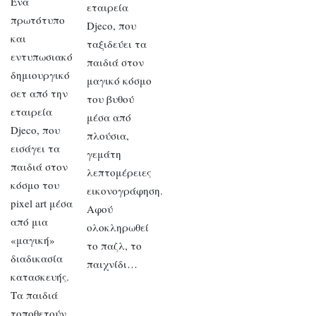
Ένα
εταιρεία
πρωτότυπο
Djeco, που
και
ταξιδεύει τα
εντυπωσιακό
παιδιά στον
δημιουργικό
μαγικό κόσμο
σετ από την
του βυθού
εταιρεία
μέσα από
Djeco, που
πλούσια,
εισάγει τα
γεμάτη
παιδιά στον
λεπτομέρειες
κόσμο του
εικονογράφηση.
pixel art μέσα
Αφού
από μια
ολοκληρωθεί
«μαγική»
το παζλ, το
διαδικασία
παιχνίδι…
κατασκευής.
Τα παιδιά
τοποθετούν