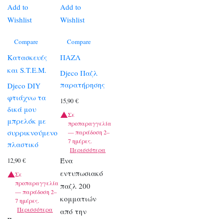
Add to
Add to
Wishlist
Wishlist
Compare
Compare
Κατασκευές
ΠΑΖΛ
και S.T.E.M.
Djeco Παζλ
παρατήρησης
Djeco DIY
φτιάχνω τα
15,90
€
δικά μου
Σε
μπρελόκ με
προπαραγγελία
συρρικνούμενο
— παράδοση 2–
7 ημέρες.
πλαστικό
Περισσότερα
Ένα
12,90
€
εντυπωσιακό
Σε
προπαραγγελία
παζλ 200
— παράδοση 2–
κομματιών
7 ημέρες.
Περισσότερα
από την