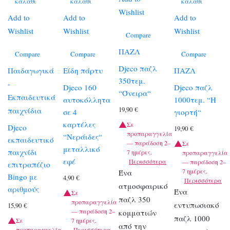
καλάθι
καλάθι
καλάθι
Wishlist
Add to
Add to
Add to
Wishlist
Wishlist
Wishlist
Compare
ΠΑΖΛ
Compare
Compare
Compare
Djeco παζλ
Παιδαγωγικά
Είδη πάρτυ
ΠΑΖΛ
350τεμ.
-
Djeco 160
Djeco παζλ
“Όνειρα“
Εκπαιδευτικά
αυτοκόλλητα
1000τεμ. “Η
19,90
€
παιχνίδια
σε 4
γιορτή“
καρτέλες
Σε
Djeco
19,90
€
προπαραγγελία
“Νεράιδες“
εκπαιδευτικό
— παράδοση 2–
Σε
μεταλλικό
παιχνίδι
7 ημέρες.
προπαραγγελία
εφέ
Περισσότερα
— παράδοση 2–
επιτραπέζιο
7 ημέρες.
Ένα
Bingo με
4,90
€
Περισσότερα
ατμοσφαιρικό
αριθμούς
Ένα
Σε
παζλ 350
προπαραγγελία
εντυπωσιακό
15,90
€
— παράδοση 2–
κομματιών
παζλ 1000
Σε
7 ημέρες.
από την
προπαραγγελία
Περισσότερα