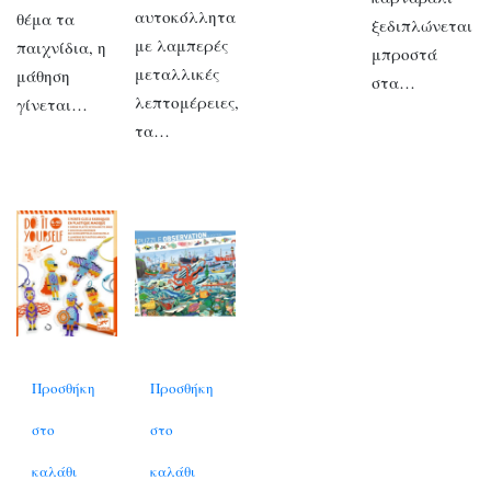
αυτοκόλλητα
θέμα τα
ξεδιπλώνεται
με λαμπερές
παιχνίδια, η
μπροστά
μεταλλικές
μάθηση
στα…
λεπτομέρειες,
γίνεται…
τα…
Προσθήκη
Προσθήκη
στο
στο
καλάθι
καλάθι