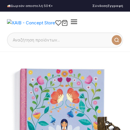
Δωρεάν αποστολή 50€+
Σύνδεση
Εγγραφή