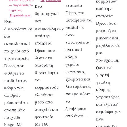
κομματιών
εταιρεία
— παράδοση 2–
Ένα
από την
7 ημέρες.
Djeco, που
δημιουργικό
Περισσότερα
εταιρεία
μεταφέρει τα
σετ
Ένα
Djeco, που
παιδιά σε
αυτοκόλλητων
διασκεδαστικό
μεταφέρει
έναν
από την
και
μικρούς και
τρυφερό και
εταιρεία
εκπαιδευτικό
μεγάλους σε
ονειρικό
Djeco, που
παιχνίδι από
μια
κόσμο
δίνει στα
την εταιρεία
πολύχρωμη,
γεμάτο
παιδιά τη
Djeco, που
ζωντανή
φαντασία,
δυνατότητα
εισάγει τα
γιορτή
χρώματα και
να
παιδιά στον
γεμάτη
λεπτομέρειες
εκφραστούν
κόσμο των
κίνηση,
που μοιάζουν
ελεύθερα
αριθμών
χαρακτήρες
να
μέσα από
μέσα από το
και εξωτική
ξεπήδησαν
παιχνίδι και
αγαπημένο
ατμόσφαιρα.
από έναν…
φαντασία.
παιχνίδι
Ένα
Με 160
bingo. Με
καρναβάλι