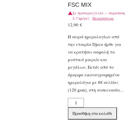
FSC MIX
Σε προπαραγγελία — παράδοση
2–7 ημέρες.
Περισσότερα
12,90
€
Η σειρά ημερολογίων από
την εταιρία Djeco ήρθε για
να κρατήσει ασφαλή τα
μυστικά μικρών και
μεγάλων. Εκτός από το
όμορφα εικονογραφημένο
ημερολόγιο με 88 σελίδες
(120 gsm), στη συσκευασία…
Djeco
Ημερολόγιο
Προσθήκη στο καλάθι
με
κλειδαριά