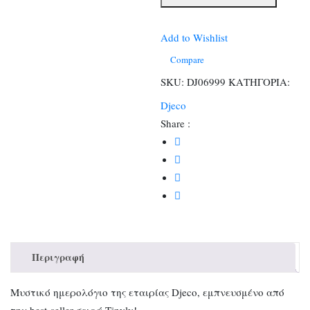
92
σελίδων
με
Add to Wishlist
κλειδαριά
Compare
ποσότητα
SKU:
DJ06999
ΚΑΤΗΓΟΡΙΑ:
Djeco
Share :
Περιγραφή
Μυστικό ημερολόγιο της εταιρίας Djeco, εμπνευσμένο από
την best-seller σειρά Tinyly!