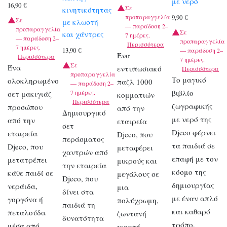
με νερό
16,90
€
Σε
κινητικότητας
προπαραγγελία
9,90
€
Σε
με κλωστή
— παράδοση 2–
προπαραγγελία
Σε
και χάντρες
7 ημέρες.
— παράδοση 2–
προπαραγγελία
Περισσότερα
7 ημέρες.
13,90
€
— παράδοση 2–
Ένα
Περισσότερα
7 ημέρες.
Σε
Ένα
εντυπωσιακό
Περισσότερα
προπαραγγελία
Το μαγικό
ολοκληρωμένο
παζλ 1000
— παράδοση 2–
βιβλίο
7 ημέρες.
σετ μακιγιάζ
κομματιών
Περισσότερα
ζωγραφικής
προσώπου
από την
Δημιουργικό
με νερό της
από την
εταιρεία
σετ
Djeco φέρνει
εταιρεία
Djeco, που
περάσματος
τα παιδιά σε
Djeco, που
μεταφέρει
χαντρών από
επαφή με τον
μετατρέπει
μικρούς και
την εταιρεία
κόσμο της
κάθε παιδί σε
μεγάλους σε
Djeco, που
δημιουργίας
νεράιδα,
μια
δίνει στα
με έναν απλό
γοργόνα ή
πολύχρωμη,
παιδιά τη
και καθαρό
πεταλούδα
ζωντανή
δυνατότητα
τρόπο,
μέσα από
γιορτή