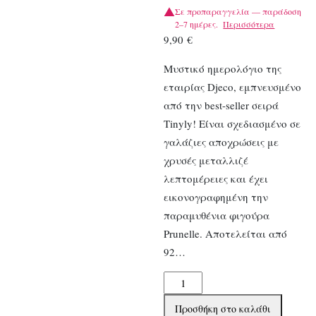
Σε προπαραγγελία — παράδοση
2–7 ημέρες.
Περισσότερα
9,90
€
Μυστικό ημερολόγιο της
εταιρίας Djeco, εμπνευσμένο
από την best-seller σειρά
Tinyly! Είναι σχεδιασμένο σε
γαλάζιες αποχρώσεις με
χρυσές μεταλλιζέ
λεπτομέρειες και έχει
εικονογραφημένη την
παραμυθένια φιγούρα
Prunelle. Αποτελείται από
92…
Djeco
ημερολόγιο
Προσθήκη στο καλάθι