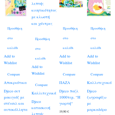
Προσθήκη
Προσθήκη
Προσθήκη
στο
στο
στο
Προσθήκη
καλάθι
καλάθι
καλάθι
στο
Add to
Add to
Add to
καλάθι
Wishlist
Wishlist
Wishlist
Add to
Wishlist
Compare
Compare
Compare
Αποκριάτικα
ΠΑΖΛ
Καλλιτεχνικά
Compare
Djeco σετ
Djeco παζλ
Djeco
Καλλιτεχνικά
μακιγιάζ με
1000τεμ. “Η
ζωγραφίζω
Djeco
στένσιλ και
γιορτή“
με
κατασκευή
αυτοκόλλητα
μαρκαδόρο
19,90
€
λεπτής