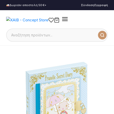
Δωρεάν αποστολή 50€+
Σύνδεση
Εγγραφή