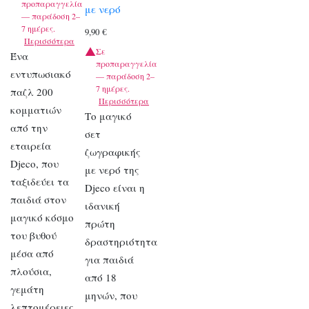
προπαραγγελία
με νερό
— παράδοση 2–
7 ημέρες.
9,90
€
Περισσότερα
Σε
Ένα
προπαραγγελία
εντυπωσιακό
— παράδοση 2–
7 ημέρες.
παζλ 200
Περισσότερα
κομματιών
Το μαγικό
από την
σετ
εταιρεία
ζωγραφικής
Djeco, που
με νερό της
ταξιδεύει τα
Djeco είναι η
παιδιά στον
ιδανική
μαγικό κόσμο
πρώτη
του βυθού
δραστηριότητα
μέσα από
για παιδιά
πλούσια,
από 18
γεμάτη
μηνών, που
λεπτομέρειες