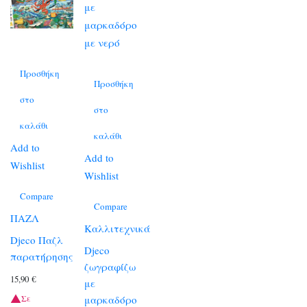
Προσθήκη
Προσθήκη
στο
στο
καλάθι
καλάθι
Add to
Add to
Wishlist
Wishlist
Compare
Compare
ΠΑΖΛ
Καλλιτεχνικά
Djeco Παζλ
Djeco
παρατήρησης
ζωγραφίζω
15,90
€
με
μαρκαδόρο
Σε