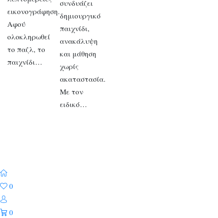
συνδυάζει
εικονογράφηση.
δημιουργικό
Αφού
παιχνίδι,
ολοκληρωθεί
ανακάλυψη
το παζλ, το
και μάθηση
παιχνίδι…
χωρίς
ακαταστασία.
Με τον
ειδικό…
0
0