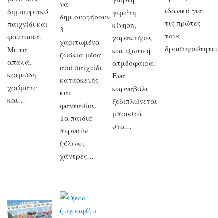
να
ιδανικό για
δημιουργικό
γεμάτη
δημιουργήσουν
τις πρώτες
παιχνίδι και
κίνηση,
3
τους
φαντασία.
χαρακτήρες
χαριτωμένα
δραστηριότητε
Με τα
και εξωτική
ζωάκια μέσα
απαλά,
ατμόσφαιρα.
από παιχνίδι
κρεμώδη
Ένα
κατασκευής
χρώματα
καρναβάλι
και
και…
ξεδιπλώνεται
φαντασίας.
μπροστά
Τα παιδιά
στα…
περνούν
ξύλινες
χάντρες…