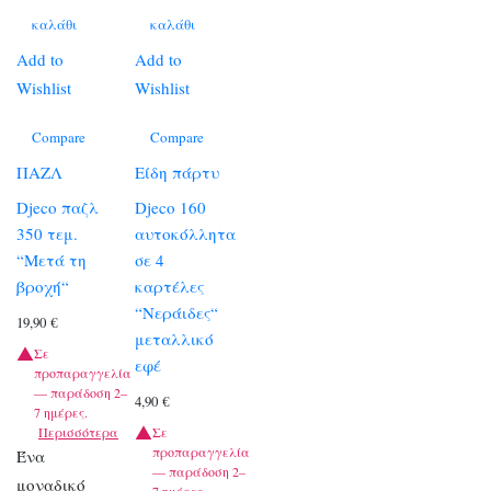
καλάθι
καλάθι
Add to
Add to
Wishlist
Wishlist
Compare
Compare
ΠΑΖΛ
Είδη πάρτυ
Djeco παζλ
Djeco 160
350 τεμ.
αυτοκόλλητα
“Μετά τη
σε 4
βροχή“
καρτέλες
“Νεράιδες“
19,90
€
μεταλλικό
Σε
εφέ
προπαραγγελία
— παράδοση 2–
4,90
€
7 ημέρες.
Περισσότερα
Σε
προπαραγγελία
Ένα
— παράδοση 2–
μοναδικό