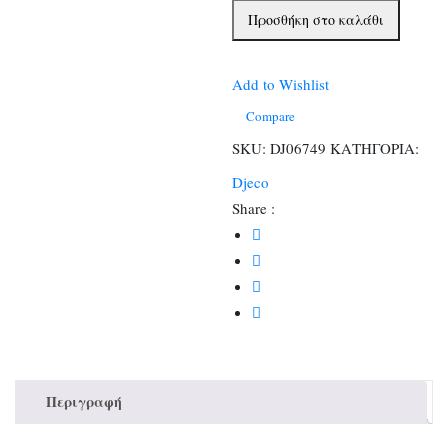
Κάστρο
Προσθήκη στο καλάθι
Ιπποτών
Arty
toys
Add to Wishlist
(Δε
Compare
περιλαμβάνει
SKU:
DJ06749
ΚΑΤΗΓΟΡΙΑ:
φιγούρες)
Djeco
ποσότητα
Share :
Περιγραφή