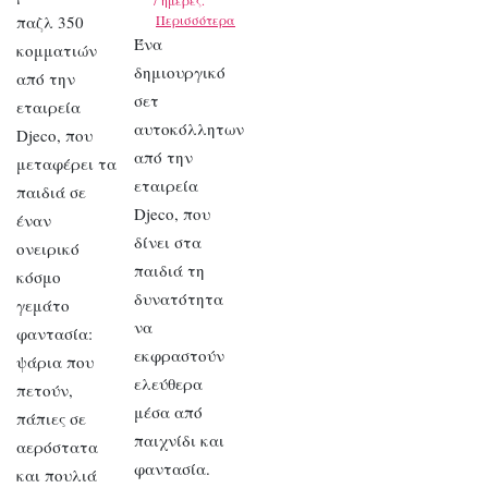
7 ημέρες.
παζλ 350
Περισσότερα
Ένα
κομματιών
δημιουργικό
από την
σετ
εταιρεία
αυτοκόλλητων
Djeco, που
από την
μεταφέρει τα
εταιρεία
παιδιά σε
Djeco, που
έναν
δίνει στα
ονειρικό
παιδιά τη
κόσμο
δυνατότητα
γεμάτο
να
φαντασία:
εκφραστούν
ψάρια που
ελεύθερα
πετούν,
μέσα από
πάπιες σε
παιχνίδι και
αερόστατα
φαντασία.
και πουλιά