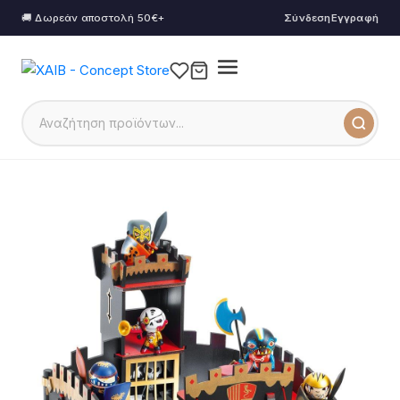
🚚 Δωρεάν αποστολή 50€+
Σύνδεση
Εγγραφή