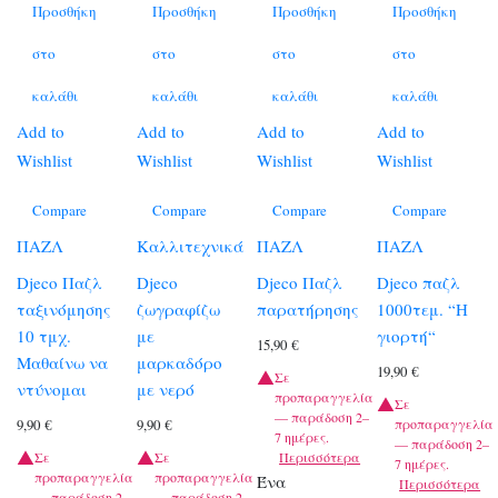
Προσθήκη
Προσθήκη
Προσθήκη
Προσθήκη
στο
στο
στο
στο
καλάθι
καλάθι
καλάθι
καλάθι
Add to
Add to
Add to
Add to
Wishlist
Wishlist
Wishlist
Wishlist
Compare
Compare
Compare
Compare
ΠΑΖΛ
Καλλιτεχνικά
ΠΑΖΛ
ΠΑΖΛ
Djeco Παζλ
Djeco
Djeco Παζλ
Djeco παζλ
ταξινόμησης
ζωγραφίζω
παρατήρησης
1000τεμ. “Η
10 τμχ.
με
γιορτή“
15,90
€
Μαθαίνω να
μαρκαδόρο
19,90
€
Σε
ντύνομαι
με νερό
προπαραγγελία
Σε
— παράδοση 2–
προπαραγγελία
9,90
€
9,90
€
7 ημέρες.
— παράδοση 2–
Σε
Σε
Περισσότερα
7 ημέρες.
προπαραγγελία
προπαραγγελία
Ένα
Περισσότερα
— παράδοση 2–
— παράδοση 2–