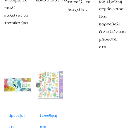
και εξωτική
το παζλ, το
παιδί
ατμόσφαιρα.
παιχνίδι…
καλείται να
Ένα
τοποθετήσει…
καρναβάλι
ξεδιπλώνεται
μπροστά
στα…
Προσθήκη
Προσθήκη
στο
στο