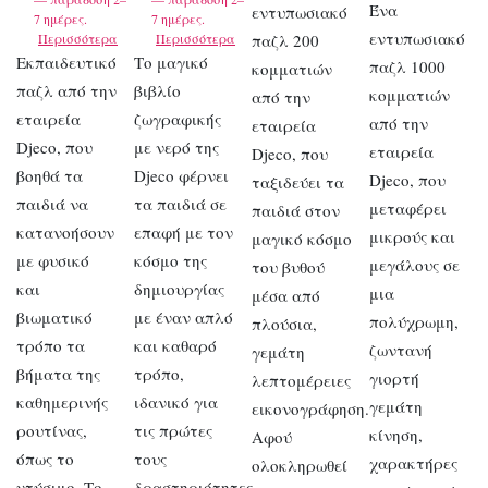
Ένα
εντυπωσιακό
7 ημέρες.
7 ημέρες.
εντυπωσιακό
Περισσότερα
Περισσότερα
παζλ 200
Εκπαιδευτικό
Το μαγικό
παζλ 1000
κομματιών
παζλ από την
βιβλίο
κομματιών
από την
εταιρεία
ζωγραφικής
από την
εταιρεία
Djeco, που
με νερό της
εταιρεία
Djeco, που
βοηθά τα
Djeco φέρνει
Djeco, που
ταξιδεύει τα
παιδιά να
τα παιδιά σε
μεταφέρει
παιδιά στον
κατανοήσουν
επαφή με τον
μικρούς και
μαγικό κόσμο
με φυσικό
κόσμο της
μεγάλους σε
του βυθού
και
δημιουργίας
μια
μέσα από
βιωματικό
με έναν απλό
πολύχρωμη,
πλούσια,
τρόπο τα
και καθαρό
ζωντανή
γεμάτη
βήματα της
τρόπο,
γιορτή
λεπτομέρειες
καθημερινής
ιδανικό για
γεμάτη
εικονογράφηση.
ρουτίνας,
τις πρώτες
κίνηση,
Αφού
όπως το
τους
χαρακτήρες
ολοκληρωθεί
ντύσιμο. Το
δραστηριότητες….