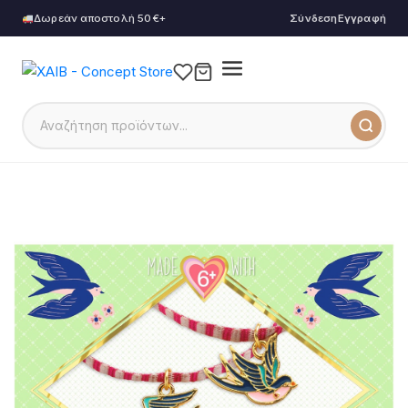
Δωρεάν αποστολή 50€+
Σύνδεση
Εγγραφή