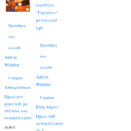
Προσθήκη
στο
Προσθήκη
καλάθι
στο
Add to
Wishlist
καλάθι
Add to
Compare
Wishlist
Αποκριάτικα
Djeco σετ
Compare
μακιγιάζ με
Είδη πάρτυ
στένσιλ και
Djeco 160
αυτοκόλλητα
αυτοκόλλητα
16,90
€
σε 4