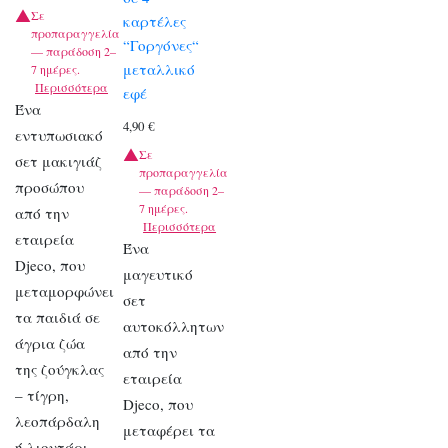
Σε
καρτέλες
προπαραγγελία
“Γοργόνες“
— παράδοση 2–
μεταλλικό
7 ημέρες.
Περισσότερα
εφέ
Ένα
4,90
€
εντυπωσιακό
Σε
σετ μακιγιάζ
προπαραγγελία
προσώπου
— παράδοση 2–
7 ημέρες.
από την
Περισσότερα
εταιρεία
Ένα
Djeco, που
μαγευτικό
μεταμορφώνει
σετ
τα παιδιά σε
αυτοκόλλητων
άγρια ζώα
από την
της ζούγκλας
εταιρεία
– τίγρη,
Djeco, που
λεοπάρδαλη
μεταφέρει τα
ή λιοντάρι,