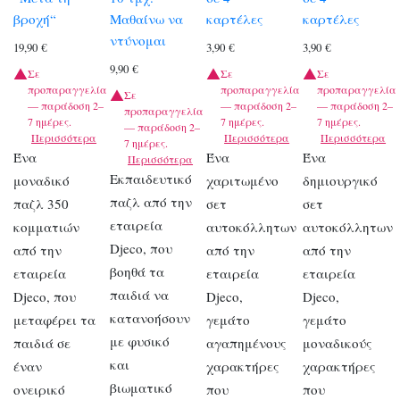
βροχή“
Μαθαίνω να
καρτέλες
καρτέλες
ντύνομαι
19,90
€
3,90
€
3,90
€
9,90
€
Σε
Σε
Σε
προπαραγγελία
προπαραγγελία
προπαραγγελία
Σε
— παράδοση 2–
— παράδοση 2–
— παράδοση 2–
προπαραγγελία
7 ημέρες.
7 ημέρες.
7 ημέρες.
— παράδοση 2–
Περισσότερα
Περισσότερα
Περισσότερα
7 ημέρες.
Ένα
Ένα
Ένα
Περισσότερα
Εκπαιδευτικό
μοναδικό
χαριτωμένο
δημιουργικό
παζλ από την
παζλ 350
σετ
σετ
εταιρεία
κομματιών
αυτοκόλλητων
αυτοκόλλητων
Djeco, που
από την
από την
από την
βοηθά τα
εταιρεία
εταιρεία
εταιρεία
παιδιά να
Djeco, που
Djeco,
Djeco,
κατανοήσουν
μεταφέρει τα
γεμάτο
γεμάτο
με φυσικό
παιδιά σε
αγαπημένους
μοναδικούς
και
έναν
χαρακτήρες
χαρακτήρες
βιωματικό
ονειρικό
που
που