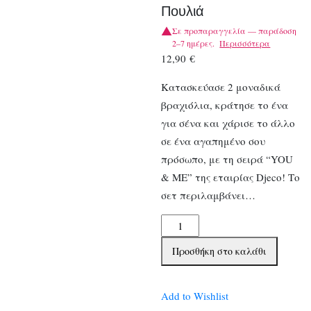
Πουλιά
Σε προπαραγγελία — παράδοση
2–7 ημέρες.
Περισσότερα
12,90
€
Κατασκεύασε 2 μοναδικά
βραχιόλια, κράτησε το ένα
για σένα και χάρισε το άλλο
σε ένα αγαπημένο σου
πρόσωπο, με τη σειρά “YOU
& ME” της εταιρίας Djeco! Το
σετ περιλαμβάνει…
Djeco
Κατασκευάζω
Προσθήκη στο καλάθι
βραχιόλια
με
κορδέλα
Add to Wishlist