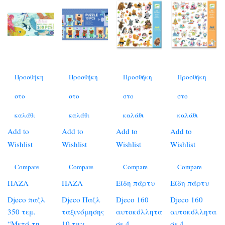
Προσθήκη
Προσθήκη
Προσθήκη
Προσθήκη
στο
στο
στο
στο
καλάθι
καλάθι
καλάθι
καλάθι
Add to
Add to
Add to
Add to
Wishlist
Wishlist
Wishlist
Wishlist
Compare
Compare
Compare
Compare
ΠΑΖΛ
ΠΑΖΛ
Είδη πάρτυ
Είδη πάρτυ
Djeco παζλ
Djeco Παζλ
Djeco 160
Djeco 160
350 τεμ.
ταξινόμησης
αυτοκόλλητα
αυτοκόλλητα
“Μετά τη
10 τμχ.
σε 4
σε 4