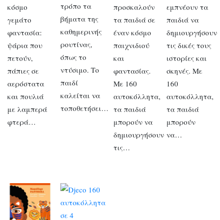
τρόπο τα
κόσμο
προσκαλούν
εμπνέουν τα
βήματα της
γεμάτο
τα παιδιά σε
παιδιά να
καθημερινής
φαντασία:
έναν κόσμο
δημιουργήσουν
ρουτίνας,
ψάρια που
παιχνιδιού
τις δικές τους
όπως το
πετούν,
και
ιστορίες και
ντύσιμο. Το
πάπιες σε
φαντασίας.
σκηνές. Με
παιδί
αερόστατα
Με 160
160
καλείται να
και πουλιά
αυτοκόλλητα,
αυτοκόλλητα,
τοποθετήσει…
με λαμπερά
τα παιδιά
τα παιδιά
φτερά…
μπορούν να
μπορούν
δημιουργήσουν
να…
τις…