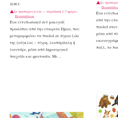
Σε προπαρα
16,90
€
Περισσότε
Σε προπαραγγελία — παράδοση 2–7 ημέρες.
Ένα εντυπω
Περισσότερα
από την ετα
Ένα εντυπωσιακό σετ μακιγιάζ
παιδιά στον
προσώπου από την εταιρεία Djeco, που
μέσα από πλ
μεταμορφώνει τα παιδιά σε άγρια ζώα
εικονογράφ
της ζούγκλας – τίγρη, λεοπάρδαλη ή
παζλ, το πα
λιοντάρι, μέσα από δημιουργικό
παιχνίδι και φαντασία. Με…