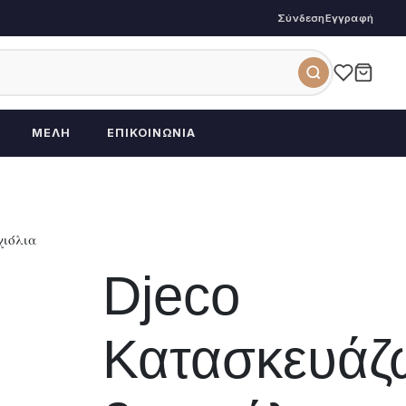
Σύνδεση
Εγγραφή
ΜΈΛΗ
ΕΠΙΚΟΙΝΩΝΊΑ
χιόλια
Djeco
Κατασκευάζ