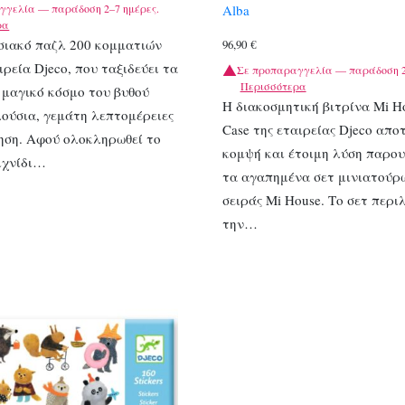
γγελία — παράδοση 2–7 ημέρες.
Alba
ρα
σιακό παζλ 200 κομματιών
96,90
€
ιρεία Djeco, που ταξιδεύει τα
Σε προπαραγγελία — παράδοση 2
Περισσότερα
 μαγικό κόσμο του βυθού
Η διακοσμητική βιτρίνα Mi Ho
ούσια, γεμάτη λεπτομέρειες
Case της εταιρείας Djeco απο
ηση. Αφού ολοκληρωθεί το
κομψή και έτοιμη λύση παρου
ιχνίδι…
τα αγαπημένα σετ μινιατούρ
σειράς Mi House. Το σετ περι
την…