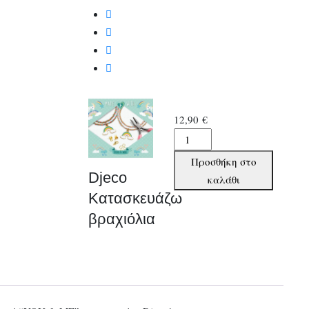
12,90
€
Djeco
Κατασκευάζω
Προσθήκη στο
βραχιόλια
Djeco
καλάθι
ποσότητα
Κατασκευάζω
βραχιόλια