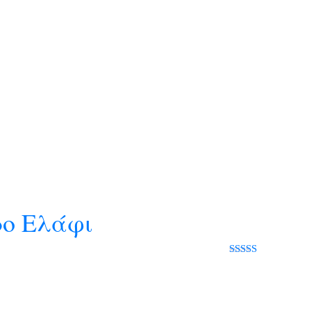
ρο Ελάφι
Rated 0 out
of 5