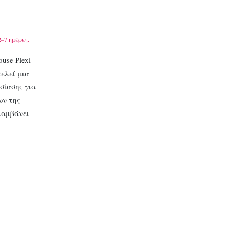
–7 ημέρες.
use Plexi
τελεί μια
σίασης για
ων της
λαμβάνει