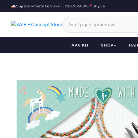
Δωρεάν αποστολή 50€+
2297024500
Αίγινα
ΑΡΧΙΚΉ
SHOP
ΗΛΙ