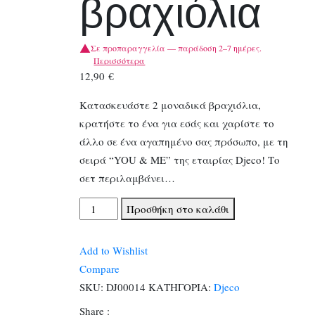
βραχιόλια
Σε προπαραγγελία — παράδοση 2–7 ημέρες.
Περισσότερα
12,90
€
Κατασκευάστε 2 μοναδικά βραχιόλια,
κρατήστε το ένα για εσάς και χαρίστε το
άλλο σε ένα αγαπημένο σας πρόσωπο, με τη
σειρά “YOU & ME” της εταιρίας Djeco! Το
σετ περιλαμβάνει…
Djeco
Προσθήκη στο καλάθι
Κατασκευάζω
βραχιόλια
Add to Wishlist
ποσότητα
Compare
SKU:
DJ00014
ΚΑΤΗΓΟΡΙΑ:
Djeco
Share :