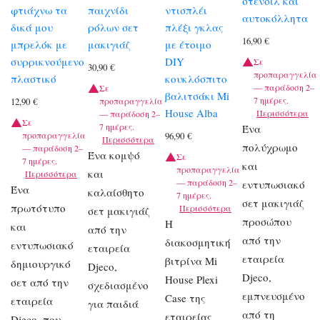
στένσιλ και
φτιάχνω τα
παιχνίδι
ντισπλέι
αυτοκόλλητα
δικά μου
ρόλων σετ
πλέξι γκλας
16,90
€
μπρελόκ με
μακιγιάζ
με έτοιμο
συρρικνούμενο
DIY
Σε
30,90
€
προπαραγγελία
πλαστικό
κουκλόσπιτο
— παράδοση 2–
Σε
βαλιτσάκι Mi
7 ημέρες.
προπαραγγελία
12,90
€
House Alba
Περισσότερα
— παράδοση 2–
Σε
7 ημέρες.
Ένα
προπαραγγελία
96,90
€
Περισσότερα
πολύχρωμο
— παράδοση 2–
Ένα κομψό
Σε
7 ημέρες.
και
προπαραγγελία
και
Περισσότερα
— παράδοση 2–
εντυπωσιακό
Ένα
καλαίσθητο
7 ημέρες.
σετ μακιγιάζ
πρωτότυπο
Περισσότερα
σετ μακιγιάζ
προσώπου
Η
και
από την
από την
διακοσμητική
εντυπωσιακό
εταιρεία
εταιρεία
βιτρίνα Mi
δημιουργικό
Djeco,
Djeco,
House Plexi
σετ από την
σχεδιασμένο
εμπνευσμένο
Case της
εταιρεία
για παιδιά
από τη
εταιρείας
Djeco, που