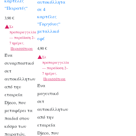
καρτέλες
αυτοκόλλητα
“Πειρατές“
σε 4
καρτέλες
3,90
€
“Γοργόνες“
Σε
μεταλλικό
προπαραγγελία
— παράδοση 2–
εφέ
7 ημέρες.
4,90
€
Περισσότερα
Ένα
Σε
συναρπαστικό
προπαραγγελία
— παράδοση 2–
σετ
7 ημέρες.
αυτοκόλλητων
Περισσότερα
Ένα
από την
μαγευτικό
εταιρεία
σετ
Djeco, που
αυτοκόλλητων
μεταφέρει τα
από την
παιδιά στον
εταιρεία
κόσμο των
Djeco, που
πειρατών,