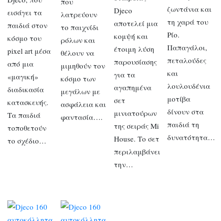
που
ζωντάνια και
Djeco
εισάγει τα
λατρεύουν
τη χαρά του
αποτελεί μια
παιδιά στον
το παιχνίδι
Ρίο.
κομψή και
κόσμο του
ρόλων και
Παπαγάλοι,
έτοιμη λύση
pixel art μέσα
θέλουν να
πεταλούδες
παρουσίασης
από μια
μιμηθούν τον
και
για τα
«μαγική»
κόσμο των
λουλουδένια
αγαπημένα
διαδικασία
μεγάλων με
μοτίβα
σετ
κατασκευής.
ασφάλεια και
δίνουν στα
μινιατούρων
Τα παιδιά
φαντασία….
παιδιά τη
της σειράς Mi
τοποθετούν
δυνατότητα…
House. Το σετ
το σχέδιο…
περιλαμβάνει
την…