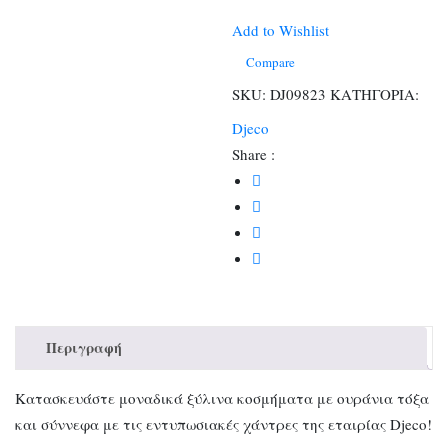
Κοσμημάτων
Ουράνιο
Add to Wishlist
Τόξο
Compare
ποσότητα
SKU:
DJ09823
ΚΑΤΗΓΟΡΙΑ:
Djeco
Share :
Περιγραφή
Κατασκευάστε μοναδικά ξύλινα κοσμήματα με ουράνια τόξα
και σύννεφα με τις εντυπωσιακές χάντρες της εταιρίας Djeco!