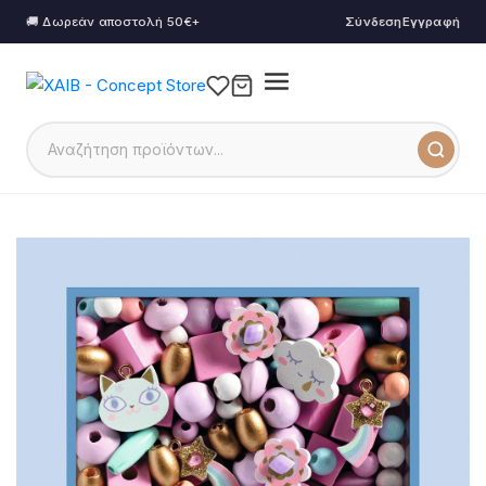
🚚 Δωρεάν αποστολή 50€+
Σύνδεση
Εγγραφή