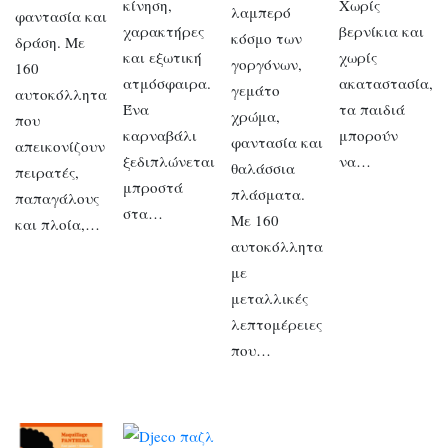
κίνηση,
Χωρίς
λαμπερό
φαντασία και
χαρακτήρες
βερνίκια και
κόσμο των
δράση. Με
και εξωτική
χωρίς
γοργόνων,
160
ατμόσφαιρα.
ακαταστασία,
γεμάτο
αυτοκόλλητα
Ένα
τα παιδιά
χρώμα,
που
καρναβάλι
μπορούν
φαντασία και
απεικονίζουν
ξεδιπλώνεται
να…
θαλάσσια
πειρατές,
μπροστά
πλάσματα.
παπαγάλους
στα…
Με 160
και πλοία,…
αυτοκόλλητα
με
μεταλλικές
λεπτομέρειες
που…