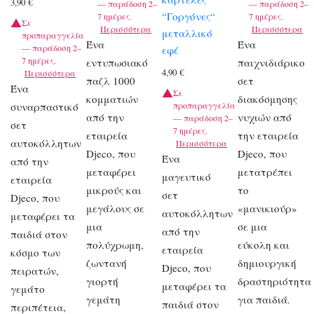
3,90
€
— παράδοση 2–
— παράδοση 2–
“Γοργόνες“
7 ημέρες.
7 ημέρες.
Σε
Περισσότερα
Περισσότερα
μεταλλικό
προπαραγγελία
Ένα
Ένα
— παράδοση 2–
εφέ
7 ημέρες.
εντυπωσιακό
παιχνιδιάρικο
4,90
€
Περισσότερα
παζλ 1000
σετ
Ένα
Σε
κομματιών
διακόσμησης
συναρπαστικό
προπαραγγελία
από την
νυχιών από
— παράδοση 2–
σετ
7 ημέρες.
εταιρεία
την εταιρεία
αυτοκόλλητων
Περισσότερα
Djeco, που
Djeco, που
Ένα
από την
μεταφέρει
μετατρέπει
μαγευτικό
εταιρεία
μικρούς και
το
σετ
Djeco, που
μεγάλους σε
«μανικιούρ»
αυτοκόλλητων
μεταφέρει τα
μια
σε μια
από την
παιδιά στον
πολύχρωμη,
εύκολη και
εταιρεία
κόσμο των
ζωντανή
δημιουργική
Djeco, που
πειρατών,
γιορτή
δραστηριότητα
μεταφέρει τα
γεμάτο
γεμάτη
για παιδιά.
παιδιά στον
περιπέτεια,