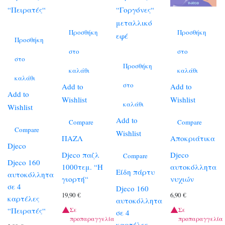
Προσθήκη
Προσθήκη
Προσθήκη
στο
στο
στο
Προσθήκη
καλάθι
καλάθι
καλάθι
στο
Add to
Add to
Add to
Wishlist
Wishlist
καλάθι
Wishlist
Add to
Compare
Compare
Compare
Wishlist
ΠΑΖΛ
Αποκριάτικα
Djeco
Djeco παζλ
Djeco
Compare
Djeco 160
1000τεμ. “Η
αυτοκόλλητα
Είδη πάρτυ
αυτοκόλλητα
γιορτή“
νυχιών
σε 4
Djeco 160
19,90
€
6,90
€
καρτέλες
αυτοκόλλητα
“Πειρατές“
Σε
Σε
σε 4
προπαραγγελία
προπαραγγελία
καρτέλες