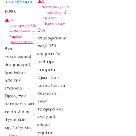
αυτοκόλλητα
Σε
προπαραγγελία
16,90
€
— παράδοση 2–
7 ημέρες.
Σε
Περισσότερα
προπαραγγελία
Ένα
— παράδοση 2–
7 ημέρες.
ατμοσφαιρικό
Περισσότερα
παζλ 350
Ένα
κομματιών
εντυπωσιακό
από την
σετ μακιγιάζ
εταιρεία
προσώπου
Djeco, που
από την
μεταφέρει τα
εταιρεία
παιδιά σε
Djeco, που
έναν
μεταμορφώνει
τρυφερό και
τα παιδιά σε
ονειρικό
άγρια ζώα
κόσμο
της ζούγκλας
γεμάτο
– τίγρη,