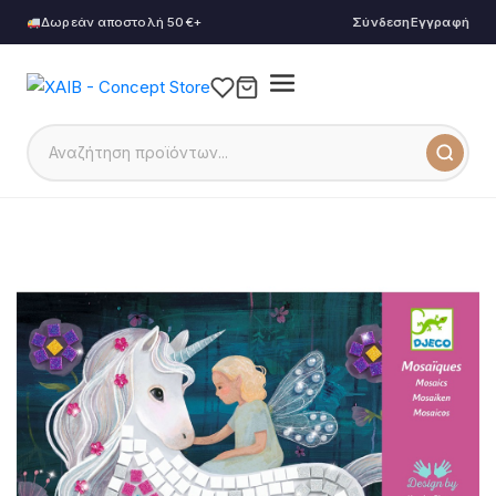
Δωρεάν αποστολή 50€+
Σύνδεση
Εγγραφή