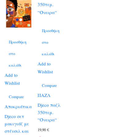
Προσθήκη
Προσθήκη
στο
στο
καλάθι
Add to
καλάθι
Wishlist
Add to
Wishlist
Compare
ΠΑΖΛ
Compare
Djeco παζλ
Αποκριάτικα
350τεμ.
Djeco σετ
“Όνειρα“
μακιγιάζ με
19,90
€
στένσιλ και