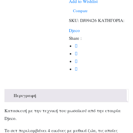
γκλίτερ
Add to Wishlist
Μονόκερος
Compare
ποσότητα
SKU:
DJ09426
ΚΑΤΗΓΟΡΙΑ:
Djeco
Share :
Περιγραφή
Κατασκευή με την τεχνική του μωσαϊκού από την εταιρία
Djeco.
Το σετ περιλαμβάνει 4 εικόνες με μυθικά ζώα, τις οποίες