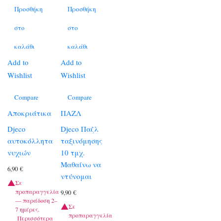
Προσθήκη
Προσθήκη
στο
στο
καλάθι
καλάθι
Add to
Add to
Wishlist
Wishlist
Compare
Compare
Αποκριάτικα
ΠΑΖΛ
Djeco
Djeco Παζλ
αυτοκόλλητα
ταξινόμησης
νυχιών
10 τμχ.
Μαθαίνω να
6,90
€
ντύνομαι
Σε
προπαραγγελία
9,90
€
— παράδοση 2–
Σε
7 ημέρες.
προπαραγγελία
Περισσότερα