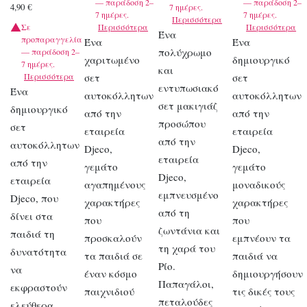
— παράδοση 2–
— παράδοση 2–
4,90
€
7 ημέρες.
7 ημέρες.
7 ημέρες.
Περισσότερα
Σε
Περισσότερα
Περισσότερα
Ένα
προπαραγγελία
Ένα
Ένα
πολύχρωμο
— παράδοση 2–
χαριτωμένο
δημιουργικό
7 ημέρες.
και
Περισσότερα
σετ
σετ
εντυπωσιακό
Ένα
αυτοκόλλητων
αυτοκόλλητων
σετ μακιγιάζ
δημιουργικό
από την
από την
προσώπου
σετ
εταιρεία
εταιρεία
από την
αυτοκόλλητων
Djeco,
Djeco,
εταιρεία
από την
γεμάτο
γεμάτο
Djeco,
εταιρεία
αγαπημένους
μοναδικούς
εμπνευσμένο
Djeco, που
χαρακτήρες
χαρακτήρες
από τη
δίνει στα
που
που
ζωντάνια και
παιδιά τη
προσκαλούν
εμπνέουν τα
τη χαρά του
δυνατότητα
τα παιδιά σε
παιδιά να
Ρίο.
να
έναν κόσμο
δημιουργήσουν
Παπαγάλοι,
εκφραστούν
παιχνιδιού
τις δικές τους
πεταλούδες
ελεύθερα