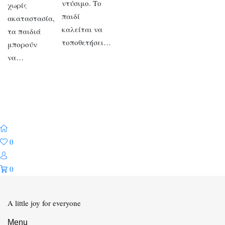
ντύσιμο. Το
χωρίς
παιδί
ακαταστασία,
καλείται να
τα παιδιά
τοποθετήσει…
μπορούν
να…
0
0
A little joy for everyone
Menu