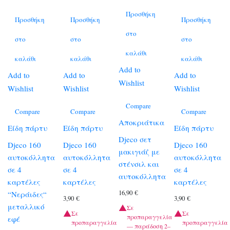
Προσθήκη
Προσθήκη
Προσθήκη
Προσθήκη
στο
στο
στο
στο
καλάθι
καλάθι
καλάθι
καλάθι
Add to
Add to
Add to
Add to
Wishlist
Wishlist
Wishlist
Wishlist
Compare
Compare
Compare
Compare
Αποκριάτικα
Είδη πάρτυ
Είδη πάρτυ
Είδη πάρτυ
Djeco σετ
Djeco 160
Djeco 160
Djeco 160
μακιγιάζ με
αυτοκόλλητα
αυτοκόλλητα
αυτοκόλλητα
στένσιλ και
σε 4
σε 4
σε 4
αυτοκόλλητα
καρτέλες
καρτέλες
καρτέλες
16,90
€
“Νεράιδες“
3,90
€
3,90
€
μεταλλικό
Σε
Σε
Σε
προπαραγγελία
εφέ
προπαραγγελία
προπαραγγελία
— παράδοση 2–