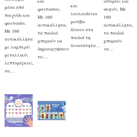
και
ιστορίες και
και
μέσα από
φαντασίας.
σκηνές. Με
λουλουδένια
παιχνίδι και
Με 160
160
μοτίβα
φαντασία.
αυτοκόλλητα,
αυτοκόλλητα,
δίνουν στα
Με 160
τα παιδιά
τα παιδιά
παιδιά τη
αυτοκόλλητα
μπορούν να
μπορούν
δυνατότητα…
με λαμπερές
δημιουργήσουν
να…
μεταλλικές
τις…
λεπτομέρειες,
τα…