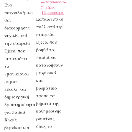
— παράδοση 2–
Ένα
7 ημέρες.
παιχνιδιάρικο
Περισσότερα
Εκπαιδευτικό
σετ
παζλ από την
διακόσμησης
εταιρεία
νυχιών από
Djeco, που
την εταιρεία
βοηθά τα
Djeco, που
παιδιά να
μετατρέπει
κατανοήσουν
το
με φυσικό
«μανικιούρ»
και
σε μια
βιωματικό
εύκολη και
τρόπο τα
δημιουργική
βήματα της
δραστηριότητα
καθημερινής
για παιδιά.
ρουτίνας,
Χωρίς
όπως το
βερνίκια και