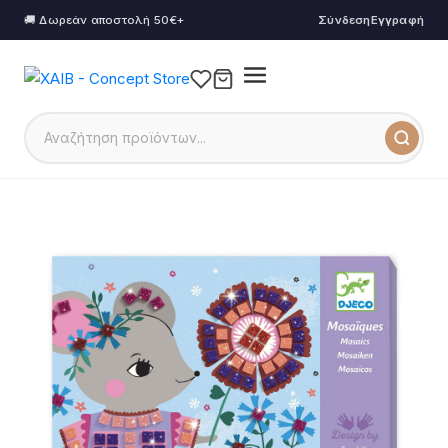
🚚 Δωρεάν αποστολή 50€+
Σύνδεση
Εγγραφή