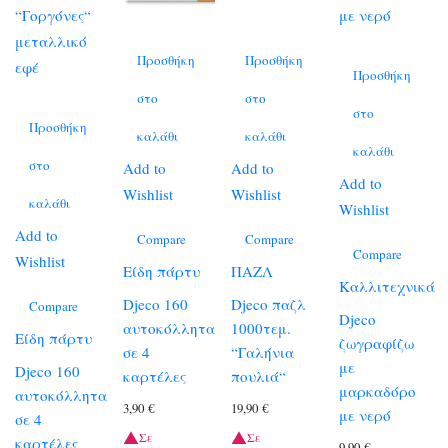
Προσθήκη
Προσθήκη
Προσθήκη
στο
στο
στο
Προσθήκη
καλάθι
καλάθι
καλάθι
στο
Add to
Add to
Add to
Wishlist
Wishlist
καλάθι
Wishlist
Add to
Compare
Compare
Compare
Wishlist
Είδη πάρτυ
ΠΑΖΛ
Καλλιτεχνικά
Djeco 160
Djeco παζλ
Compare
Djeco
αυτοκόλλητα
1000τεμ.
Είδη πάρτυ
ζωγραφίζω
σε 4
“Γαλήνια
με
Djeco 160
καρτέλες
πουλιά“
μαρκαδόρο
αυτοκόλλητα
3,90
€
19,90
€
με νερό
σε 4
Σε
Σε
καρτέλες
9,90
€