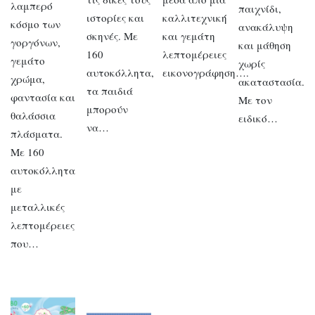
λαμπερό
παιχνίδι,
ιστορίες και
καλλιτεχνική
κόσμο των
ανακάλυψη
σκηνές. Με
και γεμάτη
γοργόνων,
και μάθηση
160
λεπτομέρειες
γεμάτο
χωρίς
αυτοκόλλητα,
εικονογράφηση….
χρώμα,
ακαταστασία.
τα παιδιά
φαντασία και
Με τον
μπορούν
θαλάσσια
ειδικό…
να…
πλάσματα.
Με 160
αυτοκόλλητα
με
μεταλλικές
λεπτομέρειες
που…