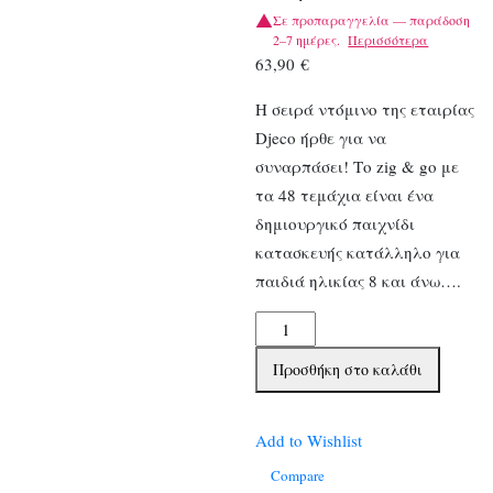
Σε προπαραγγελία — παράδοση
2–7 ημέρες.
Περισσότερα
63,90
€
Η σειρά ντόμινο της εταιρίας
Djeco ήρθε για να
συναρπάσει! Το zig & go με
τα 48 τεμάχια είναι ένα
δημιουργικό παιχνίδι
κατασκευής κατάλληλο για
παιδιά ηλικίας 8 και άνω….
Djeco
Κατασκευή
Προσθήκη στο καλάθι
Ντόμινο
Zig
&
Add to Wishlist
Go
Compare