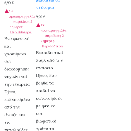
Μαθαίνω να
6,90
€
ντύνομαι
Σε
προπαραγγελία
9,90
€
— παράδοση 2–
Σε
7 ημέρες.
προπαραγγελία
Περισσότερα
— παράδοση 2–
Ένα φωτεινό
7 ημέρες.
και
Περισσότερα
Εκπαιδευτικό
χαρούμενο
παζλ από την
σετ
εταιρεία
διακόσμησης
Djeco, που
νυχιών από
βοηθά τα
την εταιρεία
παιδιά να
Djeco,
κατανοήσουν
εμπνευσμένο
με φυσικό
από την
και
άνοιξη και
βιωματικό
τις
τρόπο τα
πεταλούδες,