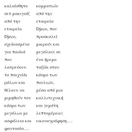
καλαίσθητο
κομματιών
σετ μακιγιάζ
από την
από την
εταιρεία
εταιρεία
Djeco, που
Djeco,
προσκαλεί
σχεδιασμένο
μικρούς και
για παιδιά
μεγάλους σε
που
ένα ήρεμο
λατρεύουν
ταξίδι στον
το παιχνίδι
κόσμο των
ρόλων και
πουλιών,
θέλουν να
μέσα από μια
μιμηθούν τον
καλλιτεχνική
κόσμο των
και γεμάτη
μεγάλων με
λεπτομέρειες
ασφάλεια και
εικονογράφηση….
φαντασία….