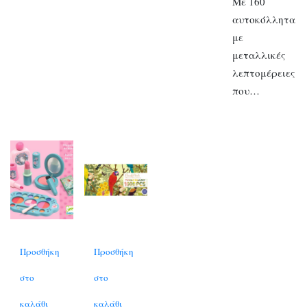
Με 160
αυτοκόλλητα
με
μεταλλικές
λεπτομέρειες
που…
Προσθήκη
Προσθήκη
στο
στο
καλάθι
καλάθι