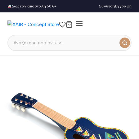
Δωρεάν αποστολή 50€+
Σύνδεση
Εγγραφή