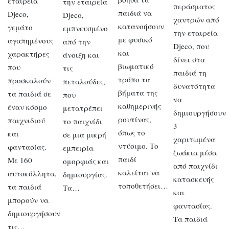
εταιρεία
την εταιρεία
περάσματος
παιδιά να
Djeco,
Djeco,
χαντρών από
κατανοήσουν
γεμάτο
εμπνευσμένο
την εταιρεία
με φυσικό
αγαπημένους
από την
Djeco, που
και
χαρακτήρες
άνοιξη και
δίνει στα
βιωματικό
που
τις
παιδιά τη
τρόπο τα
προσκαλούν
πεταλούδες,
δυνατότητα
βήματα της
τα παιδιά σε
που
να
καθημερινής
έναν κόσμο
μετατρέπει
δημιουργήσουν
ρουτίνας,
παιχνιδιού
το παιχνίδι
3
όπως το
και
σε μια μικρή
χαριτωμένα
ντύσιμο. Το
φαντασίας.
εμπειρία
ζωάκια μέσα
παιδί
Με 160
ομορφιάς και
από παιχνίδι
καλείται να
αυτοκόλλητα,
δημιουργίας.
κατασκευής
τοποθετήσει…
τα παιδιά
Τα…
και
μπορούν να
φαντασίας.
δημιουργήσουν
Τα παιδιά
τις…