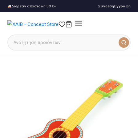
Δωρεάν αποστολή 50€+
Σύνδεση
Εγγραφή