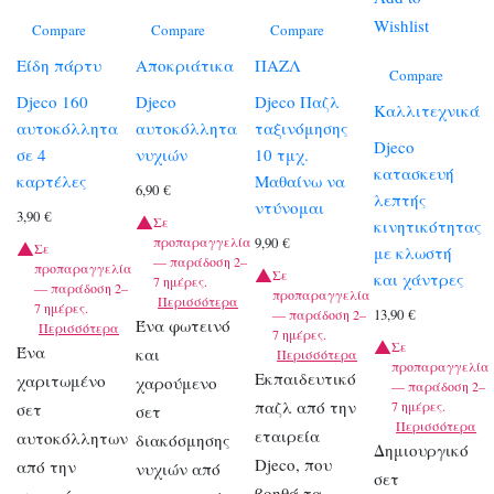
Wishlist
Compare
Compare
Compare
Είδη πάρτυ
Αποκριάτικα
ΠΑΖΛ
Compare
Djeco 160
Djeco
Djeco Παζλ
Καλλιτεχνικά
αυτοκόλλητα
αυτοκόλλητα
ταξινόμησης
Djeco
σε 4
νυχιών
10 τμχ.
κατασκευή
καρτέλες
Μαθαίνω να
6,90
€
λεπτής
ντύνομαι
3,90
€
Σε
κινητικότητας
προπαραγγελία
9,90
€
Σε
με κλωστή
— παράδοση 2–
προπαραγγελία
Σε
και χάντρες
7 ημέρες.
— παράδοση 2–
προπαραγγελία
Περισσότερα
7 ημέρες.
13,90
€
— παράδοση 2–
Ένα φωτεινό
Περισσότερα
7 ημέρες.
Σε
Ένα
και
Περισσότερα
προπαραγγελία
Εκπαιδευτικό
χαριτωμένο
χαρούμενο
— παράδοση 2–
παζλ από την
7 ημέρες.
σετ
σετ
Περισσότερα
εταιρεία
αυτοκόλλητων
διακόσμησης
Δημιουργικό
Djeco, που
από την
νυχιών από
σετ
βοηθά τα