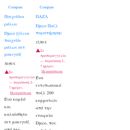
Compare
Compare
Παιχνίδια
ΠΑΖΛ
ρόλων
Djeco Παζλ
παρατήρησης
Djeco ξύλινο
παιχνίδι
15,90
€
ρόλων σετ
Σε
μακιγιάζ
προπαραγγελία
— παράδοση 2–
30,90
€
7 ημέρες.
Περισσότερα
Σε
προπαραγγελία
Ένα
— παράδοση 2–
εντυπωσιακό
7 ημέρες.
παζλ 200
Περισσότερα
Ένα κομψό
κομματιών
και
από την
καλαίσθητο
εταιρεία
σετ μακιγιάζ
Djeco, που
από την