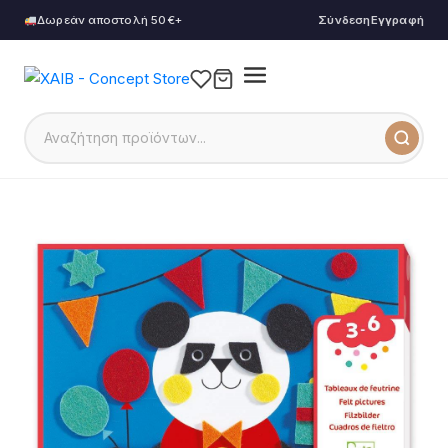
Δωρεάν αποστολή 50€+
Σύνδεση
Εγγραφή