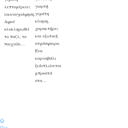
γιορτή
λεπτομέρειες
γεμάτη
εικονογράφηση.
κίνηση,
Αφού
χαρακτήρες
ολοκληρωθεί
και εξωτική
το παζλ, το
ατμόσφαιρα.
παιχνίδι…
Ένα
καρναβάλι
ξεδιπλώνεται
μπροστά
στα…