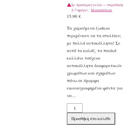
Σε προπαραγγελία — παράδοση
2–7 ημέρες.
Περισσότερα
15,90
€
Τα χαρούμενα ζωάκια
περιμένουν να τα στολίσεις
με πολλά αυτοκόλλητα! Σε
αυτό το κολάζ, τα παιδιά
κολλάνε τσόχινα
αυτοκόλλητα διαφορετικών
χρωμάτων και σχημάτων
πάνω σε όμορφα
εικονογραφημένα φόντα για
να…
Djeco
Κολάζ
Προσθήκη στο καλάθι
με