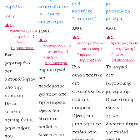
σε 4
με
καρτέλες
κινητικότητας
καρτέλες
μαρκαδόρο
με κλωστή
3,90
€
“Πειρατές“
με νερό
και χάντρες
Σε
3,90
€
9,90
€
προπαραγγελία
13,90
€
— παράδοση 2–
Σε
Σε
Σε
7 ημέρες.
προπαραγγελία
προπαραγγελία
προπαραγγελία
Περισσότερα
— παράδοση 2–
— παράδοση 2–
— παράδοση 2–
Ένα
7 ημέρες.
7 ημέρες.
7 ημέρες.
Περισσότερα
Περισσότερα
χαριτωμένο
Περισσότερα
Ένα
Το μαγικό
Δημιουργικό
σετ
συναρπαστικό
σετ
σετ
αυτοκόλλητων
σετ
ζωγραφικής
περάσματος
από την
αυτοκόλλητων
με νερό της
χαντρών από
εταιρεία
από την
Djeco είναι η
την εταιρεία
Djeco,
εταιρεία
ιδανική
Djeco, που
γεμάτο
Djeco, που
πρώτη
δίνει στα
αγαπημένους
μεταφέρει τα
δραστηριότητα
παιδιά τη
χαρακτήρες
παιδιά στον
για παιδιά
δυνατότητα
που
κόσμο των
από 18