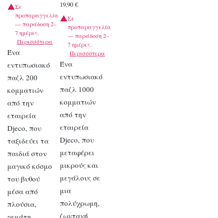
19,90
€
Σε
προπαραγγελία
Σε
— παράδοση 2–
προπαραγγελία
7 ημέρες.
— παράδοση 2–
Περισσότερα
7 ημέρες.
Ένα
Περισσότερα
Ένα
εντυπωσιακό
εντυπωσιακό
παζλ 200
παζλ 1000
κομματιών
κομματιών
από την
από την
εταιρεία
εταιρεία
Djeco, που
Djeco, που
ταξιδεύει τα
μεταφέρει
παιδιά στον
μικρούς και
μαγικό κόσμο
μεγάλους σε
του βυθού
μια
μέσα από
πολύχρωμη,
πλούσια,
ζωντανή
γεμάτη