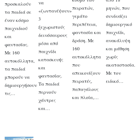
να
προσκαλούν
πειρατών,
μηνών, που
«ζωντανέψουν»
τα παιδιά σε
γεμάτο
συνδυάζει
3
έναν κόσμο
περιπέτεια,
δημιουργικό
ξεχωριστούς
παιχνιδιού
φαντασία και
παιχνίδι,
δεινόσαυρους
και
δράση. Με
ανακάλυψη
μέσα από
φαντασίας.
160
και μάθηση
παιχνίδι
Με 160
αυτοκόλλητα
χωρίς
κατασκευής
αυτοκόλλητα,
που
ακαταστασία.
και
τα παιδιά
απεικονίζουν
Με τον
φαντασίας.
μπορούν να
πειρατές,
ειδικό…
Τα παιδιά
δημιουργήσουν
παπαγάλους
περνούν
τις…
και πλοία,…
χάντρες
και…