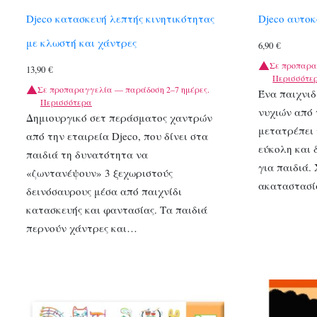
Djeco κατασκευή λεπτής κινητικότητας
Djeco αυτο
με κλωστή και χάντρες
6,90
€
Σε προπαρα
13,90
€
Περισσότε
Σε προπαραγγελία — παράδοση 2–7 ημέρες.
Ένα παιχνιδ
Περισσότερα
νυχιών από 
Δημιουργικό σετ περάσματος χαντρών
μετατρέπει 
από την εταιρεία Djeco, που δίνει στα
εύκολη και
παιδιά τη δυνατότητα να
για παιδιά.
«ζωντανέψουν» 3 ξεχωριστούς
ακαταστασί
δεινόσαυρους μέσα από παιχνίδι
κατασκευής και φαντασίας. Τα παιδιά
περνούν χάντρες και…