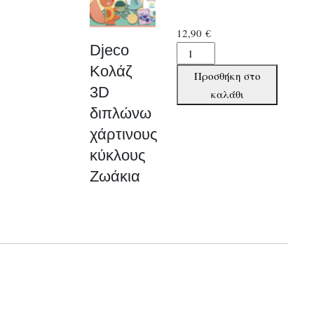
12,90
€
Djeco
Djeco
Κολάζ
Κολάζ
Προσθήκη στο
3D
3D
καλάθι
διπλώνω
διπλώνω
χάρτινους
χάρτινους
κύκλους
κύκλους
Ζωάκια
Ζωάκια
ποσότητα