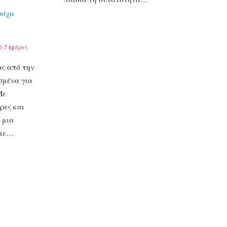
σόχα
–7 ημέρες.
ας από την
ασμένα για
Με
ρες και
 μια
 με…