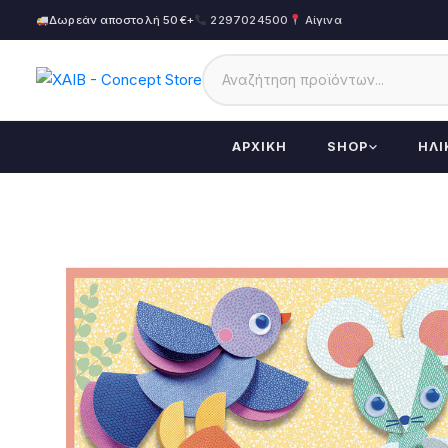
Δωρεάν αποστολή 50€+
2297024500
Αίγινα
ΑΡΧΙΚΉ
SHOP
ΗΛΙ