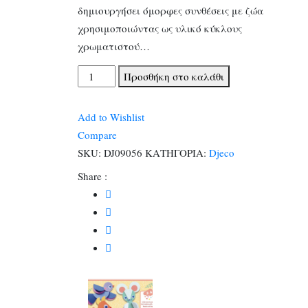
δημιουργήσει όμορφες συνθέσεις με ζώα
χρησιμοποιώντας ως υλικό κύκλους
χρωματιστού…
Djeco
Προσθήκη στο καλάθι
Κολάζ
3D
Add to Wishlist
διπλώνω
Compare
χάρτινους
SKU:
DJ09056
ΚΑΤΗΓΟΡΙΑ:
Djeco
κύκλους
Share :
Ζωάκια
ποσότητα