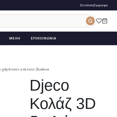
Σύνδεση
Εγγραφή
ΜΈΛΗ
ΕΠΙΚΟΙΝΩΝΊΑ
 χάρτινους κύκλους Ζωάκια
Djeco
Κολάζ 3D