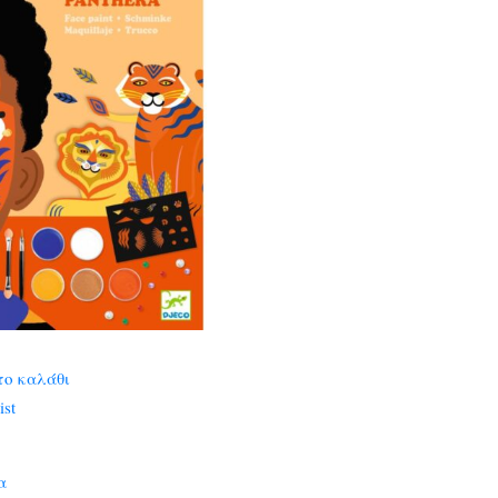
το καλάθι
ist
α