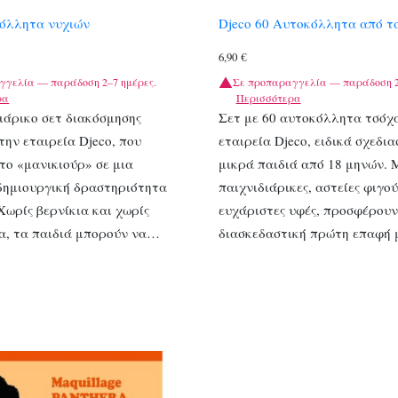
κόλλητα νυχιών
Djeco 60 Αυτοκόλλητα από τ
6,90
€
γγελία — παράδοση 2–7 ημέρες.
Σε προπαραγγελία — παράδοση 2
ρα
Περισσότερα
ιάρικο σετ διακόσμησης
Σετ με 60 αυτοκόλλητα τσόχ
την εταιρεία Djeco, που
εταιρεία Djeco, ειδικά σχεδι
το «μανικιούρ» σε μια
μικρά παιδιά από 18 μηνών. 
 δημιουργική δραστηριότητα
παιχνιδιάρικες, αστείες φιγού
 Χωρίς βερνίκια και χωρίς
ευχάριστες υφές, προσφέρουν
α, τα παιδιά μπορούν να…
διασκεδαστική πρώτη επαφή