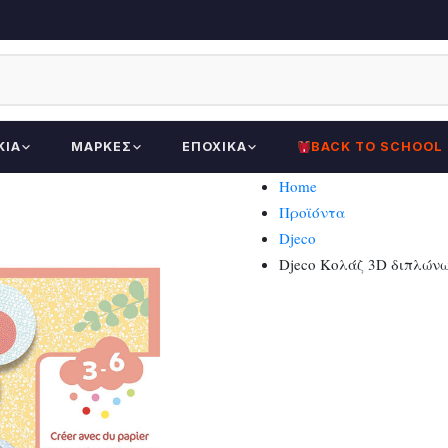
ΚΊΑ
ΜΆΡΚΕΣ
ΕΠΟΧΙΚΆ
BACK TO SCHOOL
Home
Προϊόντα
Djeco
Djeco Κολάζ 3D διπλώνω