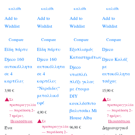
καλάθι
καλάθι
καλάθι
καλάθι
Add to
Add to
Add to
Add to
Wishlist
Wishlist
Wishlist
Wishlist
Compare
Compare
Compare
Compare
Είδη πάρτυ
Είδη πάρτυ
Εξοπλισμός
Djeco
Καταστημάτων
Djeco 160
Djeco 160
Djeco Κολάζ
αυτοκόλλητα
αυτοκόλλητα
με
Djeco
σε 4
σε 4
αυτοκόλλητα
ντισπλέι
καρτέλες
καρτέλες
τσόχας
πλέξι γκλας
“Νεράιδες“
με έτοιμο
3,90
€
15,90
€
μεταλλικό
DIY
Σε
Σε
εφέ
κουκλόσπιτο
προπαραγγελία
προπαραγγελία
βαλιτσάκι Mi
— παράδοση 2–
— παράδοση 2–
4,90
€
7 ημέρες.
7 ημέρες.
House Alba
Περισσότερα
Σε
Περισσότερα
προπαραγγελία
Ένα
Δημιουργικό
96,90
€
— παράδοση 2–