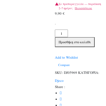
Σε προπαραγγελία — παράδοση
2–7 ημέρες.
Περισσότερα
9,90
€
.
Djeco
κουτί
Προσθήκη στο καλάθι
με
320
αυτοκόλλητα
Add to Wishlist
ποσότητα
Compare
SKU:
DJ05969
ΚΑΤΗΓΟΡΙΑ:
Djeco
Share :