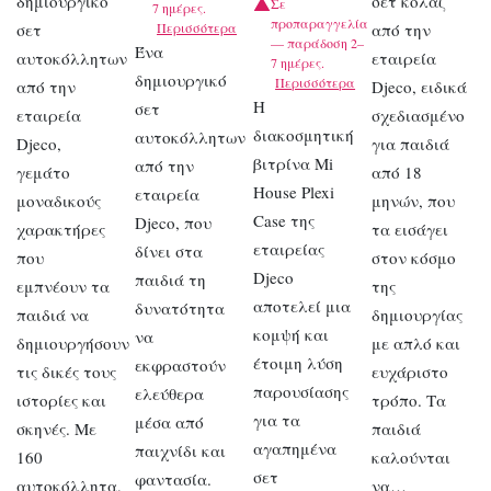
δημιουργικό
σετ κολάζ
Σε
7 ημέρες.
προπαραγγελία
σετ
Περισσότερα
από την
— παράδοση 2–
Ένα
αυτοκόλλητων
εταιρεία
7 ημέρες.
δημιουργικό
Περισσότερα
από την
Djeco, ειδικά
Η
σετ
εταιρεία
σχεδιασμένο
διακοσμητική
αυτοκόλλητων
Djeco,
για παιδιά
βιτρίνα Mi
από την
γεμάτο
από 18
House Plexi
εταιρεία
μοναδικούς
μηνών, που
Case της
Djeco, που
χαρακτήρες
τα εισάγει
εταιρείας
δίνει στα
που
στον κόσμο
Djeco
παιδιά τη
εμπνέουν τα
της
αποτελεί μια
δυνατότητα
παιδιά να
δημιουργίας
κομψή και
να
δημιουργήσουν
με απλό και
έτοιμη λύση
εκφραστούν
τις δικές τους
ευχάριστο
παρουσίασης
ελεύθερα
ιστορίες και
τρόπο. Τα
για τα
μέσα από
σκηνές. Με
παιδιά
αγαπημένα
παιχνίδι και
160
καλούνται
σετ
φαντασία.
αυτοκόλλητα,
να…