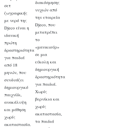
διακόσμησης
σετ
νυχιών από
ζωγραφικής
την εταιρεία
με νερό της
Djeco, που
Djeco είναι η
μετατρέπει
ιδανική
το
πρώτη
«μανικιούρ»
δραστηριότητα
σε μια
για παιδιά
εύκολη και
από 18
δημιουργική
μηνών, που
δραστηριότητα
συνδυάζει
για παιδιά.
δημιουργικό
Χωρίς
παιχνίδι,
βερνίκια και
ανακάλυψη
χωρίς
και μάθηση
ακαταστασία,
χωρίς
τα παιδιά
ακαταστασία.