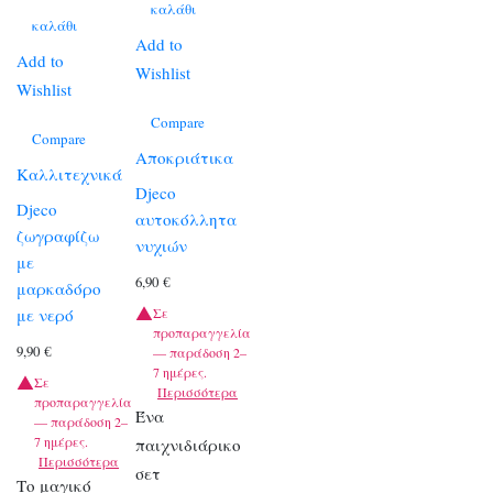
καλάθι
καλάθι
Add to
Add to
Wishlist
Wishlist
Compare
Compare
Αποκριάτικα
Καλλιτεχνικά
Djeco
Djeco
αυτοκόλλητα
ζωγραφίζω
νυχιών
με
6,90
€
μαρκαδόρο
με νερό
Σε
προπαραγγελία
9,90
€
— παράδοση 2–
7 ημέρες.
Σε
Περισσότερα
προπαραγγελία
Ένα
— παράδοση 2–
7 ημέρες.
παιχνιδιάρικο
Περισσότερα
σετ
Το μαγικό