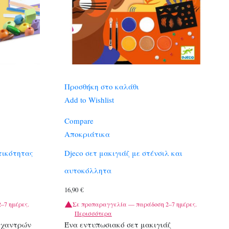
Προσθήκη στο καλάθι
Add to Wishlist
Compare
Αποκριάτικα
τικότητας
Djeco σετ μακιγιάζ με στένσιλ και
αυτοκόλλητα
16,90
€
–7 ημέρες.
Σε προπαραγγελία — παράδοση 2–7 ημέρες.
Περισσότερα
 χαντρών
Ένα εντυπωσιακό σετ μακιγιάζ