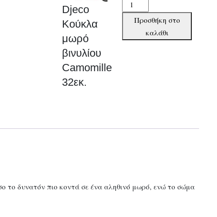
Djeco
Djeco
Κούκλα
Προσθήκη στο
Κούκλα
μωρό
καλάθι
μωρό
βινυλίου
βινυλίου
Camomille
32εκ.
Camomille
ποσότητα
32εκ.
σο το δυνατόν πιο κοντά σε ένα αληθινό μωρό, ενώ το σώμα