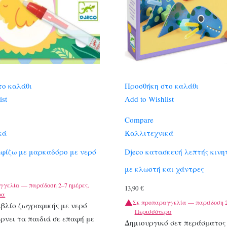
το καλάθι
Προσθήκη στο καλάθι
ist
Add to Wishlist
Compare
κά
Καλλιτεχνικά
αφίζω με μαρκαδόρο με νερό
Djeco κατασκευή λεπτής κινη
με κλωστή και χάντρες
γγελία — παράδοση 2–7 ημέρες.
13,90
€
ρα
Σε προπαραγγελία — παράδοση 2
ιβλίο ζωγραφικής με νερό
Περισσότερα
έρνει τα παιδιά σε επαφή με
Δημιουργικό σετ περάσματος