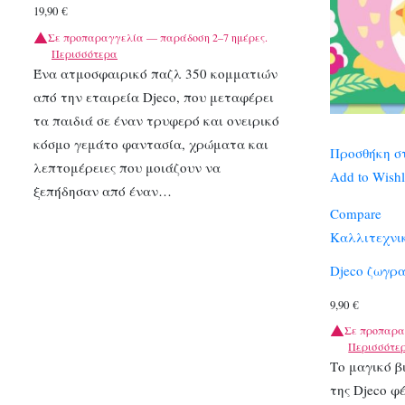
19,90
€
Σε προπαραγγελία — παράδοση 2–7 ημέρες.
Περισσότερα
Ένα ατμοσφαιρικό παζλ 350 κομματιών
από την εταιρεία Djeco, που μεταφέρει
τα παιδιά σε έναν τρυφερό και ονειρικό
κόσμο γεμάτο φαντασία, χρώματα και
Προσθήκη σ
λεπτομέρειες που μοιάζουν να
Add to Wishl
ξεπήδησαν από έναν…
Compare
Καλλιτεχνι
Djeco ζωγρ
9,90
€
Σε προπαρα
Περισσότε
Το μαγικό β
της Djeco φ