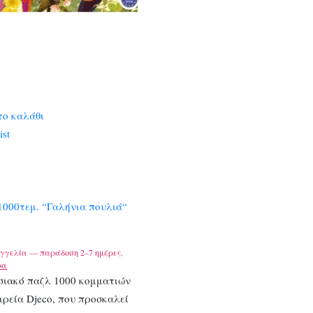
το καλάθι
ist
1000τεμ. “Γαλήνια πουλιά“
γγελία — παράδοση 2–7 ημέρες.
ρα
σιακό παζλ 1000 κομματιών
ιρεία Djeco, που προσκαλεί