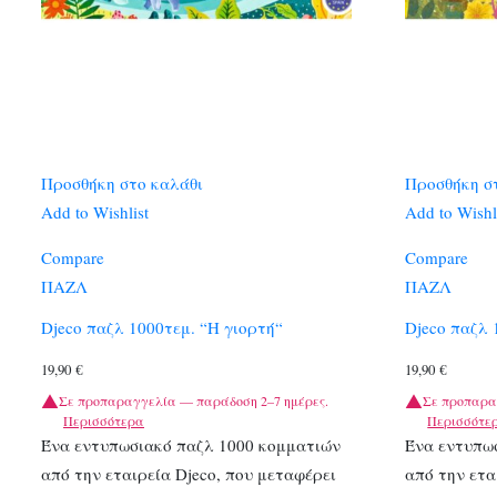
Προσθήκη στο καλάθι
Προσθήκη σ
Add to Wishlist
Add to Wishl
Compare
Compare
ΠΑΖΛ
ΠΑΖΛ
Djeco παζλ 1000τεμ. “Η γιορτή“
Djeco παζλ 
19,90
€
19,90
€
Σε προπαραγγελία — παράδοση 2–7 ημέρες.
Σε προπαρα
Περισσότερα
Περισσότε
Ένα εντυπωσιακό παζλ 1000 κομματιών
Ένα εντυπω
από την εταιρεία Djeco, που μεταφέρει
από την ετα