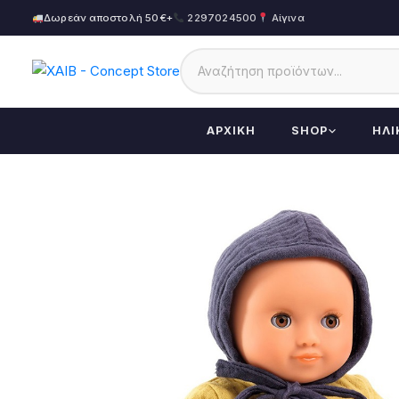
Δωρεάν αποστολή 50€+
2297024500
Αίγινα
ΑΡΧΙΚΉ
SHOP
ΗΛΙ