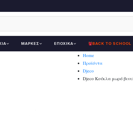
ΚΊΑ
ΜΆΡΚΕΣ
ΕΠΟΧΙΚΆ
BACK TO SCHOOL
Home
Προϊόντα
Djeco
Djeco Κούκλα μωρό βινυλ