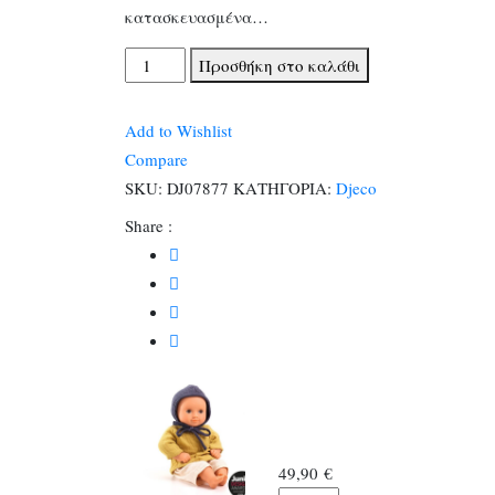
κατασκευασμένα…
Djeco
Προσθήκη στο καλάθι
Κούκλα
μωρό
Add to Wishlist
βινυλίου
Compare
Camomille
SKU:
DJ07877
ΚΑΤΗΓΟΡΙΑ:
Djeco
32εκ.
Share :
ποσότητα
49,90
€