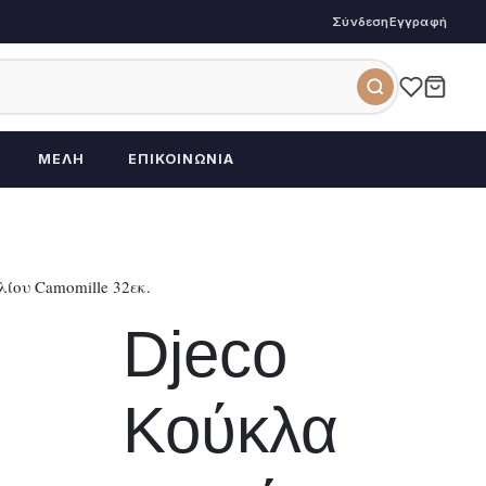
Σύνδεση
Εγγραφή
ΜΈΛΗ
ΕΠΙΚΟΙΝΩΝΊΑ
ίου Camomille 32εκ.
Djeco
Κούκλα