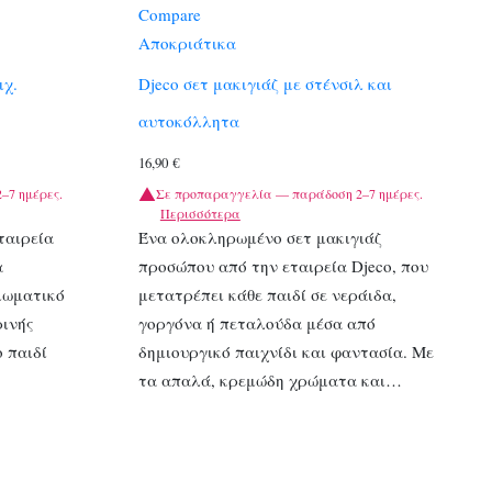
Compare
Αποκριάτικα
μχ.
Djeco σετ μακιγιάζ με στένσιλ και
αυτοκόλλητα
16,90
€
–7 ημέρες.
Σε προπαραγγελία — παράδοση 2–7 ημέρες.
Περισσότερα
ταιρεία
Ένα ολοκληρωμένο σετ μακιγιάζ
α
προσώπου από την εταιρεία Djeco, που
ιωματικό
μετατρέπει κάθε παιδί σε νεράιδα,
ινής
γοργόνα ή πεταλούδα μέσα από
ο παιδί
δημιουργικό παιχνίδι και φαντασία. Με
τα απαλά, κρεμώδη χρώματα και…