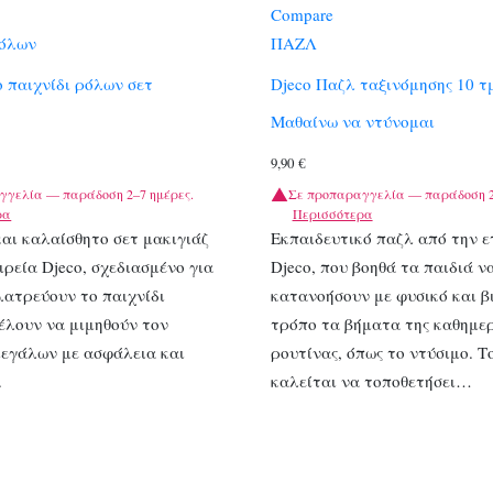
Compare
ρόλων
ΠΑΖΛ
ο παιχνίδι ρόλων σετ
Djeco Παζλ ταξινόμησης 10 τ
Μαθαίνω να ντύνομαι
9,90
€
γγελία — παράδοση 2–7 ημέρες.
Σε προπαραγγελία — παράδοση 2
ρα
Περισσότερα
αι καλαίσθητο σετ μακιγιάζ
Εκπαιδευτικό παζλ από την ε
ιρεία Djeco, σχεδιασμένο για
Djeco, που βοηθά τα παιδιά ν
λατρεύουν το παιχνίδι
κατανοήσουν με φυσικό και β
έλουν να μιμηθούν τον
τρόπο τα βήματα της καθημερ
μεγάλων με ασφάλεια και
ρουτίνας, όπως το ντύσιμο. Τ
.
καλείται να τοποθετήσει…