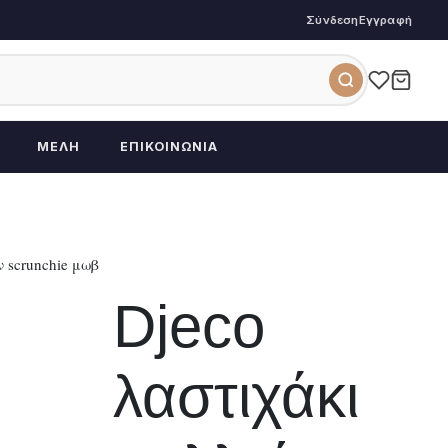
Σύνδεση
Εγγραφή
ΜΈΛΗ
ΕΠΙΚΟΙΝΩΝΊΑ
 scrunchie μωβ
Djeco
λαστιχάκι