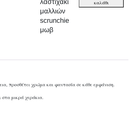
λαστιχάκι
καλάθι
scrunchie
μαλλιών
μωβ
scrunchie
ποσότητα
μωβ
εια, προσθέτει χρώμα και φαντασία σε κάθε εμφάνιση.
ι στα μικρά χεράκια.