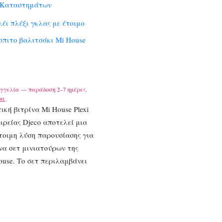
 Καταστημάτων
λέι πλέξι γκλας με έτοιμο
σπιτο βαλιτσάκι Mi House
γγελία — παράδοση 2–7 ημέρες.
ρα
ική βιτρίνα Mi House Plexi
αιρείας Djeco αποτελεί μια
τοιμη λύση παρουσίασης για
να σετ μινιατούρων της
ouse. Το σετ περιλαμβάνει