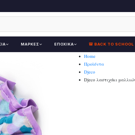
ΚΊΑ
ΜΆΡΚΕΣ
ΕΠΟΧΙΚΆ
🎒 BACK TO SCHOOL
Home
Προϊόντα
Djeco
Djeco λαστιχάκι μαλλιών