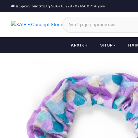
🚚 Δωρεάν αποστολή 50€+
📞 2297024500
📍 Αίγινα
ΑΡΧΙΚΉ
SHOP
ΗΛΙ