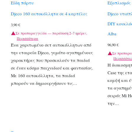
Είδη πάρτυ
Εξοπλισμός
Djeco 160 αυτοκόλλητα σε 4 καρτέλες
Djeco ντισπ
DIY κουκλό
3,90
€
Σε προπαραγγελία — παράδοση 2–7 ημέρες.
Alba
Περισσότερα
Ένα χαριτωμένο σετ αυτοκόλλητων από
96,90
€
την εταιρεία Djeco, γεμάτο αγαπημένους
Σε προπαρα
Περισσότε
χαρακτήρες που προσκαλούν τα παιδιά
Η διακοσμητ
σε έναν κόσμο παιχνιδιού και φαντασίας.
Case της ετ
Με 160 αυτοκόλλητα, τα παιδιά
κομψή και έ
μπορούν να δημιουργήσουν τις…
τα αγαπημέ
σειράς Mi H
την…