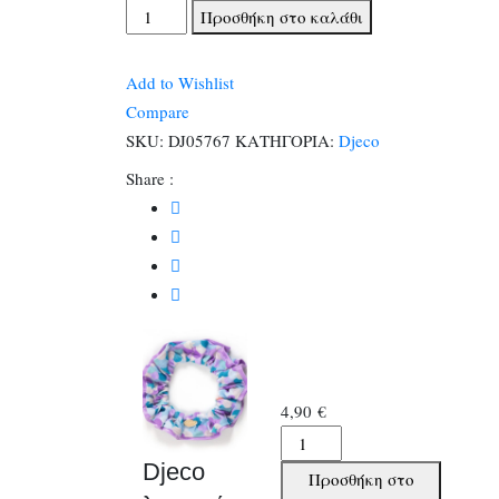
Djeco
Προσθήκη στο καλάθι
λαστιχάκι
μαλλιών
Add to Wishlist
scrunchie
Compare
μωβ
SKU:
DJ05767
ΚΑΤΗΓΟΡΙΑ:
Djeco
ποσότητα
Share :
4,90
€
Djeco
λαστιχάκι
Djeco
Προσθήκη στο
μαλλιών