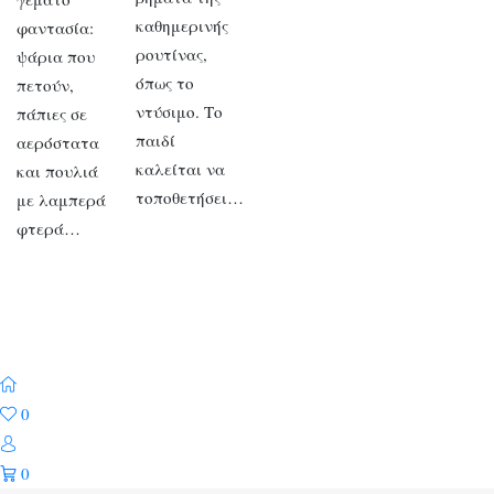
καθημερινής
φαντασία:
ρουτίνας,
ψάρια που
όπως το
πετούν,
ντύσιμο. Το
πάπιες σε
παιδί
αερόστατα
καλείται να
και πουλιά
τοποθετήσει…
με λαμπερά
φτερά…
0
0