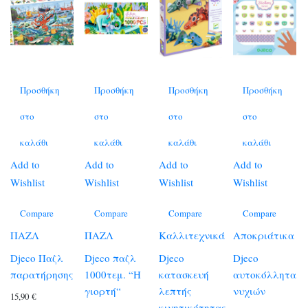
Προσθήκη
Προσθήκη
Προσθήκη
Προσθήκη
στο
στο
στο
στο
καλάθι
καλάθι
καλάθι
καλάθι
Add to
Add to
Add to
Add to
Wishlist
Wishlist
Wishlist
Wishlist
Compare
Compare
Compare
Compare
ΠΑΖΛ
ΠΑΖΛ
Καλλιτεχνικά
Αποκριάτικα
Djeco Παζλ
Djeco παζλ
Djeco
Djeco
παρατήρησης
1000τεμ. “Η
κατασκευή
αυτοκόλλητα
γιορτή“
λεπτής
νυχιών
15,90
€
κινητικότητας