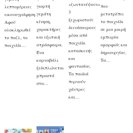
«ζωντανέψουν»
γιορτή
που
λεπτομέρειες
3
γεμάτη
μετατρέπει
εικονογράφηση.
ξεχωριστούς
κίνηση,
το παιχνίδι
Αφού
δεινόσαυρους
χαρακτήρες
σε μια μικρή
ολοκληρωθεί
μέσα από
και εξωτική
εμπειρία
το παζλ, το
παιχνίδι
ατμόσφαιρα.
ομορφιάς και
παιχνίδι…
κατασκευής
Ένα
δημιουργίας.
και
καρναβάλι
Τα…
φαντασίας.
ξεδιπλώνεται
Τα παιδιά
μπροστά
περνούν
στα…
χάντρες
και…