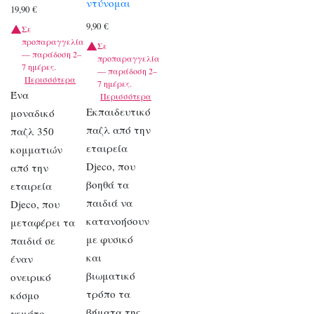
ντύνομαι
19,90
€
9,90
€
Σε
προπαραγγελία
Σε
— παράδοση 2–
προπαραγγελία
7 ημέρες.
— παράδοση 2–
Περισσότερα
7 ημέρες.
Ένα
Περισσότερα
Εκπαιδευτικό
μοναδικό
παζλ από την
παζλ 350
εταιρεία
κομματιών
Djeco, που
από την
βοηθά τα
εταιρεία
παιδιά να
Djeco, που
κατανοήσουν
μεταφέρει τα
με φυσικό
παιδιά σε
και
έναν
βιωματικό
ονειρικό
τρόπο τα
κόσμο
βήματα της
γεμάτο