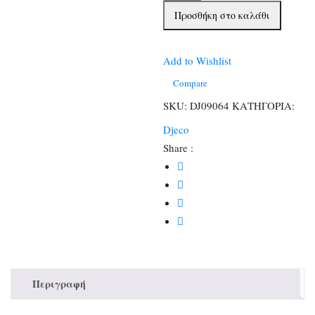
Μαγική
Προσθήκη στο καλάθι
ζωγραφική
με
μαρκαδόρο
Add to Wishlist
με
Compare
νερό
SKU:
DJ09064
ΚΑΤΗΓΟΡΙΑ:
Αρκουδάκια
Djeco
και
Share :
ζωάκια
ποσότητα
Περιγραφή