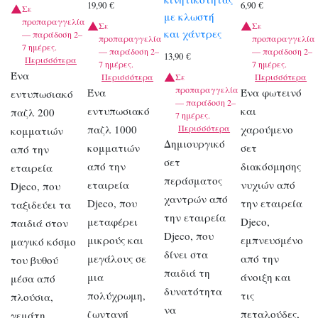
19,90
€
6,90
€
Σε
με κλωστή
προπαραγγελία
Σε
Σε
και χάντρες
— παράδοση 2–
προπαραγγελία
προπαραγγελία
7 ημέρες.
— παράδοση 2–
— παράδοση 2–
13,90
€
Περισσότερα
7 ημέρες.
7 ημέρες.
Ένα
Περισσότερα
Σε
Περισσότερα
προπαραγγελία
Ένα
Ένα φωτεινό
εντυπωσιακό
— παράδοση 2–
εντυπωσιακό
και
παζλ 200
7 ημέρες.
παζλ 1000
Περισσότερα
χαρούμενο
κομματιών
Δημιουργικό
κομματιών
σετ
από την
σετ
από την
διακόσμησης
εταιρεία
περάσματος
εταιρεία
νυχιών από
Djeco, που
χαντρών από
Djeco, που
την εταιρεία
ταξιδεύει τα
την εταιρεία
μεταφέρει
Djeco,
παιδιά στον
Djeco, που
μικρούς και
εμπνευσμένο
μαγικό κόσμο
δίνει στα
μεγάλους σε
από την
του βυθού
παιδιά τη
μια
άνοιξη και
μέσα από
δυνατότητα
πολύχρωμη,
τις
πλούσια,
να
ζωντανή
πεταλούδες,
γεμάτη