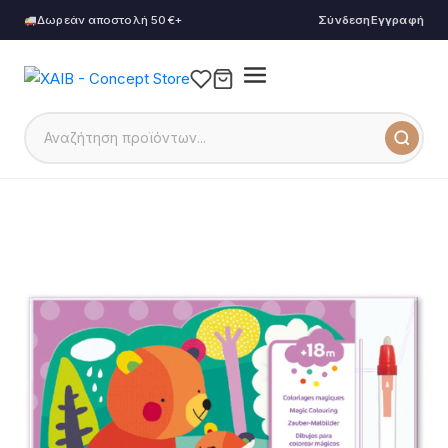
Δωρεάν αποστολή 50€+
Σύνδεση
Εγγραφή