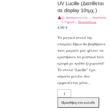
UV Lucille (Διατίθεται
σε display 10τμχ.)
Σε προπαραγγελία — παράδοση
2–7 ημέρες.
Περισσότερα
4,90
€
Τα μαγικά στυλό της
εταιρίας Djeco θα βοηθήσουν
τους μικρούς μας φίλους να
κρατήσουν τα μυστικά τους
κρυφά με τρόπο ξεχωριστό!
Το στυλό “Lucille” έχει
αόρατο μελάνι που
εμφανίζεται μόνο…
Djeco
Μαγικό
Προσθήκη στο καλάθι
Στυλό