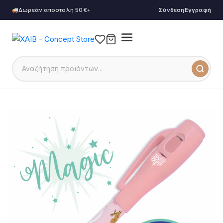
Δωρεάν αποστολή 50€+
Σύνδεση
Εγγραφή