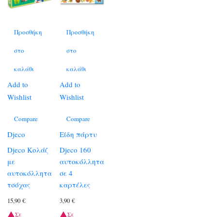
Προσθήκη
Προσθήκη
στο
στο
καλάθι
καλάθι
Add to
Add to
Wishlist
Wishlist
Compare
Compare
Djeco
Είδη πάρτυ
Djeco Κολάζ
Djeco 160
με
αυτοκόλλητα
αυτοκόλλητα
σε 4
τσόχας
καρτέλες
15,90
€
3,90
€
Σε
Σε