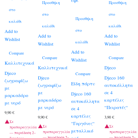
Προσθήκη
Προσθήκη
στο
στο
στο
Προσθήκη
καλάθι
καλάθι
καλάθι
στο
Add to
Add to
Add to
Wishlist
καλάθι
Wishlist
Wishlist
Add to
Compare
Compare
Compare
Wishlist
Καλλιτεχνικά
Καλλιτεχνικά
Djeco
Djeco
Compare
Djeco
Djeco 160
ζωγραφίζω
Είδη πάρτυ
ζωγραφίζω
αυτοκόλλητα
με
με
σε 4
Djeco 160
μαρκαδόρο
μαρκαδόρο
καρτέλες
αυτοκόλλητα
με νερό
με νερό
“Πειρατές“
σε 4
9,90
€
καρτέλες
9,90
€
3,90
€
Σε
“Γοργόνες“
Σε
Σε
προπαραγγελία
μεταλλικό
προπαραγγελία
προπαραγγελία
— παράδοση 2–
— παράδοση 2–
— παράδοση 2–
εφέ
7 ημέρες.