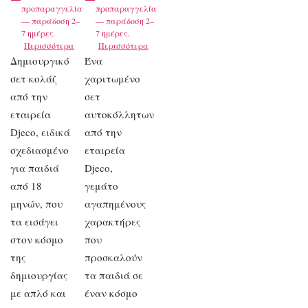
προπαραγγελία
προπαραγγελία
— παράδοση 2–
— παράδοση 2–
7 ημέρες.
7 ημέρες.
Περισσότερα
Περισσότερα
Δημιουργικό
Ένα
σετ κολάζ
χαριτωμένο
από την
σετ
εταιρεία
αυτοκόλλητων
Djeco, ειδικά
από την
σχεδιασμένο
εταιρεία
για παιδιά
Djeco,
από 18
γεμάτο
μηνών, που
αγαπημένους
τα εισάγει
χαρακτήρες
στον κόσμο
που
της
προσκαλούν
δημιουργίας
τα παιδιά σε
με απλό και
έναν κόσμο