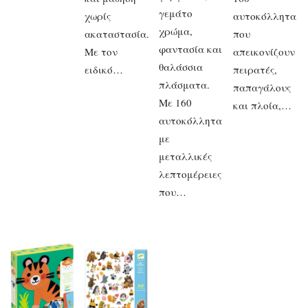
γεμάτο
χωρίς
αυτοκόλλητα
χρώμα,
ακαταστασία.
που
φαντασία και
Με τον
απεικονίζουν
θαλάσσια
ειδικό…
πειρατές,
πλάσματα.
παπαγάλους
Με 160
και πλοία,…
αυτοκόλλητα
με
μεταλλικές
λεπτομέρειες
που…