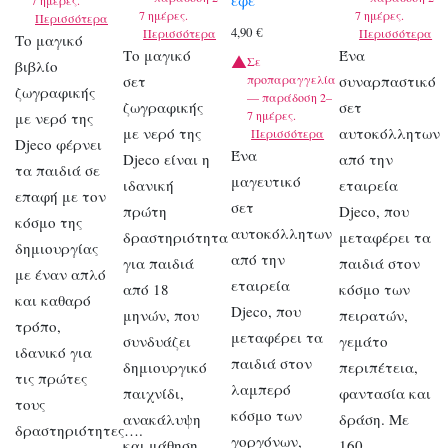
7 ημέρες.
7 ημέρες.
Περισσότερα
4,90
€
Περισσότερα
Περισσότερα
Το μαγικό
Το μαγικό
Ένα
Σε
βιβλίο
σετ
προπαραγγελία
συναρπαστικό
ζωγραφικής
— παράδοση 2–
ζωγραφικής
σετ
7 ημέρες.
με νερό της
με νερό της
αυτοκόλλητων
Περισσότερα
Djeco φέρνει
Ένα
Djeco είναι η
από την
τα παιδιά σε
μαγευτικό
ιδανική
εταιρεία
επαφή με τον
σετ
πρώτη
Djeco, που
κόσμο της
αυτοκόλλητων
δραστηριότητα
μεταφέρει τα
δημιουργίας
από την
για παιδιά
παιδιά στον
με έναν απλό
εταιρεία
από 18
κόσμο των
και καθαρό
Djeco, που
μηνών, που
πειρατών,
τρόπο,
μεταφέρει τα
συνδυάζει
γεμάτο
ιδανικό για
παιδιά στον
δημιουργικό
περιπέτεια,
τις πρώτες
λαμπερό
παιχνίδι,
φαντασία και
τους
κόσμο των
ανακάλυψη
δράση. Με
δραστηριότητες….
γοργόνων,
και μάθηση
160