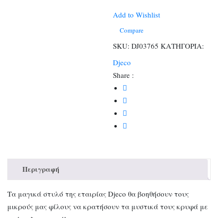
UV
Lucille
Add to Wishlist
(Διατίθεται
Compare
σε
SKU:
DJ03765
ΚΑΤΗΓΟΡΙΑ:
display
Djeco
10τμχ.)
Share :
ποσότητα
Περιγραφή
Τα μαγικά στυλό της εταιρίας Djeco θα βοηθήσουν τους
μικρούς μας φίλους να κρατήσουν τα μυστικά τους κρυφά με