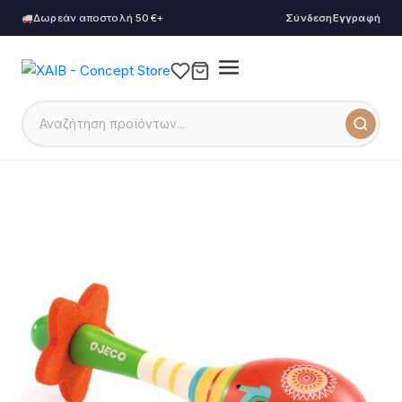
Δωρεάν αποστολή 50€+
Σύνδεση
Εγγραφή