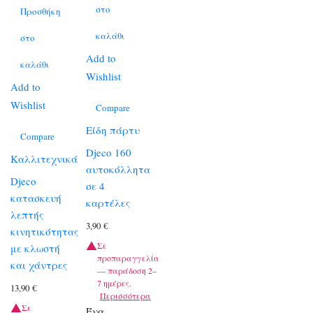
στο
Προσθήκη
καλάθι
στο
Add to
καλάθι
Wishlist
Add to
Wishlist
Compare
Είδη πάρτυ
Compare
Djeco 160
Καλλιτεχνικά
αυτοκόλλητα
Djeco
σε 4
κατασκευή
καρτέλες
λεπτής
3,90
€
κινητικότητας
Σε
με κλωστή
προπαραγγελία
και χάντρες
— παράδοση 2–
7 ημέρες.
13,90
€
Περισσότερα
Σε
Ένα