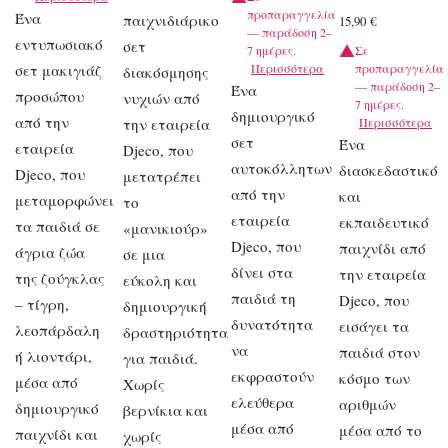
προπαραγγελία
Ένα
παιχνιδιάρικο
15,90
€
— παράδοση 2–
εντυπωσιακό
σετ
7 ημέρες.
Σε
σετ μακιγιάζ
Περισσότερα
προπαραγγελία
διακόσμησης
— παράδοση 2–
Ένα
προσώπου
νυχιών από
7 ημέρες.
δημιουργικό
από την
την εταιρεία
Περισσότερα
σετ
Ένα
εταιρεία
Djeco, που
αυτοκόλλητων
διασκεδαστικό
Djeco, που
μετατρέπει
από την
και
μεταμορφώνει
το
εταιρεία
εκπαιδευτικό
τα παιδιά σε
«μανικιούρ»
Djeco, που
παιχνίδι από
άγρια ζώα
σε μια
δίνει στα
την εταιρεία
της ζούγκλας
εύκολη και
παιδιά τη
Djeco, που
– τίγρη,
δημιουργική
δυνατότητα
εισάγει τα
λεοπάρδαλη
δραστηριότητα
να
παιδιά στον
ή λιοντάρι,
για παιδιά.
εκφραστούν
κόσμο των
μέσα από
Χωρίς
ελεύθερα
αριθμών
δημιουργικό
βερνίκια και
μέσα από
μέσα από το
παιχνίδι και
χωρίς