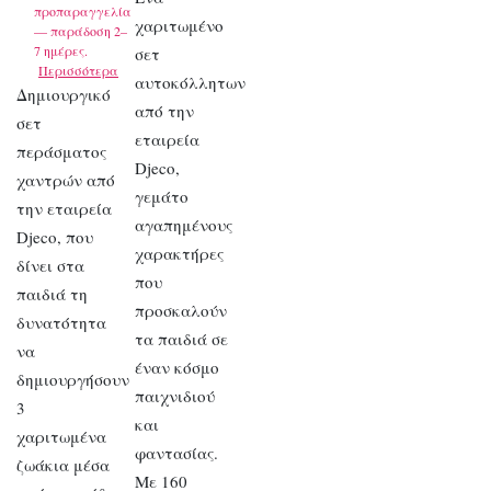
προπαραγγελία
χαριτωμένο
— παράδοση 2–
7 ημέρες.
σετ
Περισσότερα
αυτοκόλλητων
Δημιουργικό
από την
σετ
εταιρεία
περάσματος
Djeco,
χαντρών από
γεμάτο
την εταιρεία
αγαπημένους
Djeco, που
χαρακτήρες
δίνει στα
που
παιδιά τη
προσκαλούν
δυνατότητα
τα παιδιά σε
να
έναν κόσμο
δημιουργήσουν
παιχνιδιού
3
και
χαριτωμένα
φαντασίας.
ζωάκια μέσα
Με 160