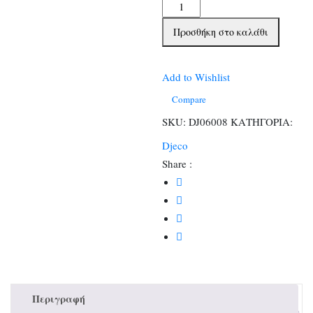
Djeco
Μαράκα
Προσθήκη στο καλάθι
πολύχρωμη
16,5
εκ.
Add to Wishlist
(Διατίθεται
Compare
σε
SKU:
DJ06008
ΚΑΤΗΓΟΡΙΑ:
display
Djeco
9
Share :
τεμαχίων)
ποσότητα
Περιγραφή