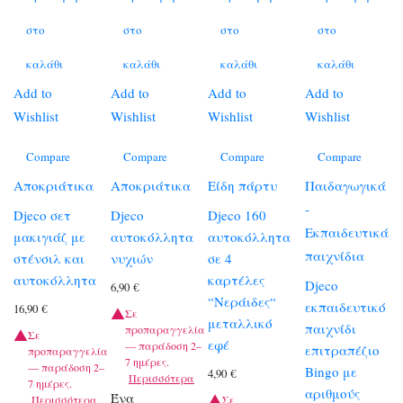
στο
στο
στο
στο
καλάθι
καλάθι
καλάθι
καλάθι
Add to
Add to
Add to
Add to
Wishlist
Wishlist
Wishlist
Wishlist
Compare
Compare
Compare
Compare
Αποκριάτικα
Αποκριάτικα
Είδη πάρτυ
Παιδαγωγικά
-
Djeco σετ
Djeco
Djeco 160
Εκπαιδευτικά
μακιγιάζ με
αυτοκόλλητα
αυτοκόλλητα
παιχνίδια
στένσιλ και
νυχιών
σε 4
αυτοκόλλητα
καρτέλες
Djeco
6,90
€
“Νεράιδες“
εκπαιδευτικό
16,90
€
Σε
μεταλλικό
παιχνίδι
προπαραγγελία
Σε
εφέ
— παράδοση 2–
επιτραπέζιο
προπαραγγελία
7 ημέρες.
— παράδοση 2–
Bingo με
4,90
€
Περισσότερα
7 ημέρες.
αριθμούς
Ένα
Περισσότερα
Σε