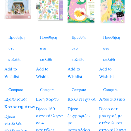
Προσθήκη
Προσθήκη
Προσθήκη
Προσθήκη
στο
στο
στο
στο
καλάθι
καλάθι
καλάθι
καλάθι
Add to
Add to
Add to
Add to
Wishlist
Wishlist
Wishlist
Wishlist
Compare
Compare
Compare
Compare
Εξοπλισμός
Είδη πάρτυ
Καλλιτεχνικά
Αποκριάτικα
Καταστημάτων
Djeco 160
Djeco
Djeco σετ
αυτοκόλλητα
ζωγραφίζω
μακιγιάζ με
Djeco
σε 4
με
στένσιλ και
ντισπλέι
καρτέλες
μαρκαδόρο
αυτοκόλλητα
πλέξι γκλας