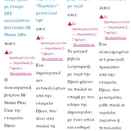
“Νεράιδες“
με νερό
με έτοιμο
16,90
€
μεταλλικό
DIY
9,90
€
Σε
εφέ
κουκλόσπιτο
προπαραγγελία
Σε
βαλιτσάκι Mi
— παράδοση 2–
προπαραγγελία
4,90
€
7 ημέρες.
House Alba
— παράδοση 2–
Σε
Περισσότερα
7 ημέρες.
προπαραγγελία
Ένα
96,90
€
Περισσότερα
— παράδοση 2–
Το μαγικό
ολοκληρωμένο
Σε
7 ημέρες.
προπαραγγελία
βιβλίο
Περισσότερα
σετ μακιγιάζ
— παράδοση 2–
Ένα
ζωγραφικής
προσώπου
7 ημέρες.
δημιουργικό
Περισσότερα
με νερό της
από την
Η
σετ
Djeco φέρνει
εταιρεία
διακοσμητική
αυτοκόλλητων
τα παιδιά σε
Djeco, που
βιτρίνα Mi
από την
επαφή με τον
μετατρέπει
House Plexi
εταιρεία
κόσμο της
κάθε παιδί σε
Case της
Djeco, που
δημιουργίας
νεράιδα,
εταιρείας
δίνει στα
με έναν απλό
γοργόνα ή
Djeco
παιδιά τη
και καθαρό
πεταλούδα