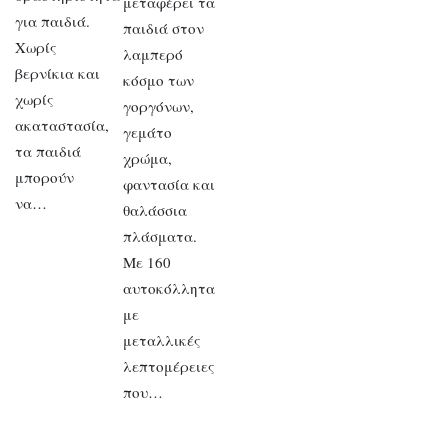
μεταφέρει τα
για παιδιά.
παιδιά στον
Χωρίς
λαμπερό
βερνίκια και
κόσμο των
χωρίς
γοργόνων,
ακαταστασία,
γεμάτο
τα παιδιά
χρώμα,
μπορούν
φαντασία και
να…
θαλάσσια
πλάσματα.
Με 160
αυτοκόλλητα
με
μεταλλικές
λεπτομέρειες
που…