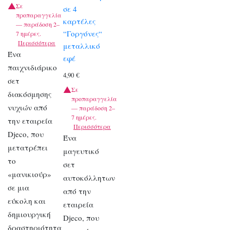
Σε
σε 4
προπαραγγελία
καρτέλες
— παράδοση 2–
“Γοργόνες“
7 ημέρες.
Περισσότερα
μεταλλικό
Ένα
εφέ
παιχνιδιάρικο
4,90
€
σετ
Σε
διακόσμησης
προπαραγγελία
νυχιών από
— παράδοση 2–
7 ημέρες.
την εταιρεία
Περισσότερα
Djeco, που
Ένα
μετατρέπει
μαγευτικό
το
σετ
«μανικιούρ»
αυτοκόλλητων
σε μια
από την
εύκολη και
εταιρεία
δημιουργική
Djeco, που
δραστηριότητα