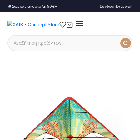
Δωρεάν αποστολή 50€+
Σύνδεση
Εγγραφή