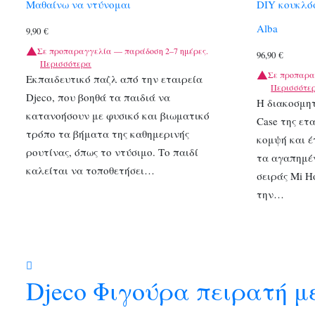
Μαθαίνω να ντύνομαι
DIY κουκλό
Alba
9,90
€
Σε προπαραγγελία — παράδοση 2–7 ημέρες.
96,90
€
Περισσότερα
Σε προπαρα
Εκπαιδευτικό παζλ από την εταιρεία
Περισσότε
Djeco, που βοηθά τα παιδιά να
Η διακοσμητ
κατανοήσουν με φυσικό και βιωματικό
Case της ετ
τρόπο τα βήματα της καθημερινής
κομψή και έ
ρουτίνας, όπως το ντύσιμο. Το παιδί
τα αγαπημέ
καλείται να τοποθετήσει…
σειράς Mi H
την…
Djeco Φιγούρα πειρατή μ