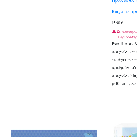
Djeco εκπαι
Bingo με αρ
15,90
€
Σε προπαρα
Περισσότε
Ένα διασκεδ
παιχνίδι απ
εισάγει τα 
αριθμών μέ
παιχνίδι bin
μάθηση γίν