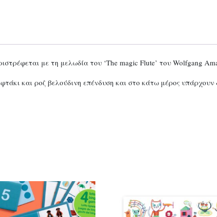
ριστρέφεται με τη μελωδία του ‘The magic Flute’ του Wolfgang Ama
εφτάκι και ροζ βελούδινη επένδυση και στο κάτω μέρος υπάρχουν 