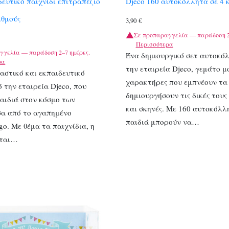
δευτικό παιχνίδι επιτραπέζιο
Djeco 160 αυτοκόλλητα σε 4 
ιθμούς
3,90
€
Σε προπαραγγελία — παράδοση 2
Περισσότερα
γγελία — παράδοση 2–7 ημέρες.
Ένα δημιουργικό σετ αυτοκό
ρα
την εταιρεία Djeco, γεμάτο μ
αστικό και εκπαιδευτικό
χαρακτήρες που εμπνέουν τα 
ό την εταιρεία Djeco, που
δημιουργήσουν τις δικές τους 
παιδιά στον κόσμο των
και σκηνές. Με 160 αυτοκόλλ
σα από το αγαπημένο
παιδιά μπορούν να…
go. Με θέμα τα παιχνίδια, η
εται…