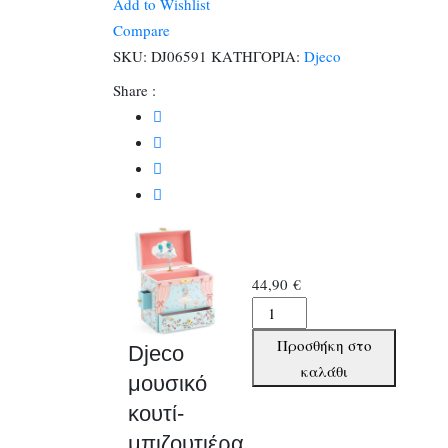
Add to Wishlist
μπιζουτιέρα
Compare
ποσότητα
SKU:
DJ06591
ΚΑΤΗΓΟΡΙΑ:
Djeco
Share :
44,90
€
Djeco
μουσικό
Προσθήκη στο
Djeco
κουτί-
καλάθι
μουσικό
μπιζουτιέρα
κουτί-
ποσότητα
μπιζουτιέρα