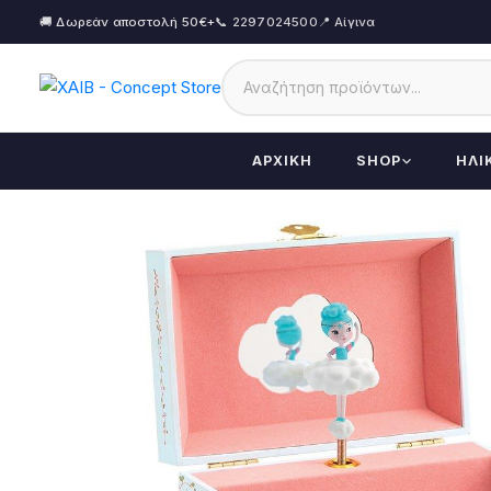
🚚 Δωρεάν αποστολή 50€+
📞 2297024500
📍 Αίγινα
ΑΡΧΙΚΉ
SHOP
ΗΛΙ