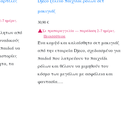
καρτέλες
Djeco ξύλινο παιχνίδι ρόλων σετ
μακιγιάζ
–7 ημέρες.
30,90
€
Σε προπαραγγελία — παράδοση 2–7 ημέρες.
λλητων από
Περισσότερα
οναδικούς
Ένα κομψό και καλαίσθητο σετ μακιγιάζ
παιδιά να
από την εταιρεία Djeco, σχεδιασμένο για
ιστορίες
παιδιά που λατρεύουν το παιχνίδι
ητα, τα
ρόλων και θέλουν να μιμηθούν τον
κόσμο των μεγάλων με ασφάλεια και
φαντασία….