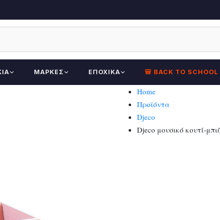
ΚΊΑ
ΜΆΡΚΕΣ
ΕΠΟΧΙΚΆ
🎒 BACK TO SCHOOL
Home
Προϊόντα
Djeco
Djeco μουσικό κουτί-μπι