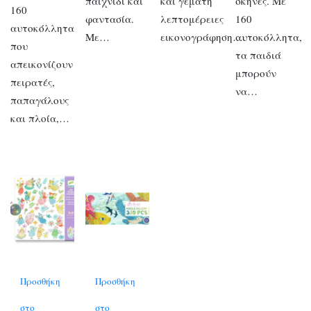
παιχνίδι και
και γεμάτη
σκηνές. Με
160
φαντασία.
λεπτομέρειες
160
αυτοκόλλητα
Με…
εικονογράφηση….
αυτοκόλλητα,
που
τα παιδιά
απεικονίζουν
μπορούν
πειρατές,
να…
παπαγάλους
και πλοία,…
Προσθήκη
Προσθήκη
στο
στο