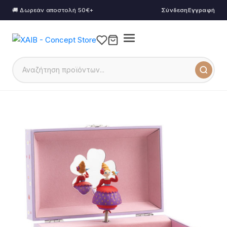
🚚 Δωρεάν αποστολή 50€+
Σύνδεση
Εγγραφή