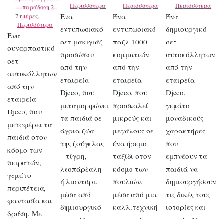
Περισσότερα
Περισσότερα
Περισσότερα
— παράδοση 2–
Ένα
Ένα
Ένα
7 ημέρες.
Περισσότερα
εντυπωσιακό
εντυπωσιακό
δημιουργικό
Ένα
σετ μακιγιάζ
παζλ 1000
σετ
συναρπαστικό
προσώπου
κομματιών
αυτοκόλλητων
σετ
από την
από την
από την
αυτοκόλλητων
εταιρεία
εταιρεία
εταιρεία
από την
Djeco, που
Djeco, που
Djeco,
εταιρεία
μεταμορφώνει
προσκαλεί
γεμάτο
Djeco, που
τα παιδιά σε
μικρούς και
μοναδικούς
μεταφέρει τα
άγρια ζώα
μεγάλους σε
χαρακτήρες
παιδιά στον
της ζούγκλας
ένα ήρεμο
που
κόσμο των
– τίγρη,
ταξίδι στον
εμπνέουν τα
πειρατών,
λεοπάρδαλη
κόσμο των
παιδιά να
γεμάτο
ή λιοντάρι,
πουλιών,
δημιουργήσουν
περιπέτεια,
μέσα από
μέσα από μια
τις δικές τους
φαντασία και
δημιουργικό
καλλιτεχνική
ιστορίες και
δράση. Με