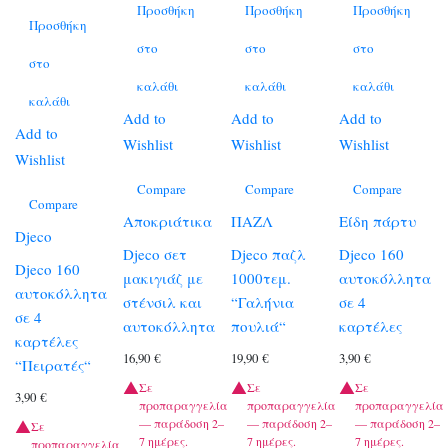
Προσθήκη
Προσθήκη
Προσθήκη
Προσθήκη
στο
στο
στο
στο
καλάθι
καλάθι
καλάθι
καλάθι
Add to
Add to
Add to
Add to
Wishlist
Wishlist
Wishlist
Wishlist
Compare
Compare
Compare
Compare
Αποκριάτικα
ΠΑΖΛ
Είδη πάρτυ
Djeco
Djeco σετ
Djeco παζλ
Djeco 160
Djeco 160
μακιγιάζ με
1000τεμ.
αυτοκόλλητα
αυτοκόλλητα
στένσιλ και
“Γαλήνια
σε 4
σε 4
αυτοκόλλητα
πουλιά“
καρτέλες
καρτέλες
16,90
€
19,90
€
3,90
€
“Πειρατές“
Σε
Σε
Σε
3,90
€
προπαραγγελία
προπαραγγελία
προπαραγγελία
— παράδοση 2–
— παράδοση 2–
— παράδοση 2–
Σε
7 ημέρες.
7 ημέρες.
7 ημέρες.
προπαραγγελία