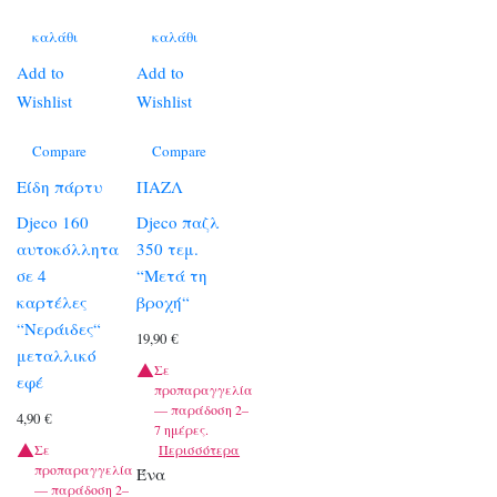
καλάθι
καλάθι
Add to
Add to
Wishlist
Wishlist
Compare
Compare
Είδη πάρτυ
ΠΑΖΛ
Djeco 160
Djeco παζλ
αυτοκόλλητα
350 τεμ.
σε 4
“Μετά τη
καρτέλες
βροχή“
“Νεράιδες“
19,90
€
μεταλλικό
Σε
εφέ
προπαραγγελία
— παράδοση 2–
4,90
€
7 ημέρες.
Σε
Περισσότερα
προπαραγγελία
Ένα
— παράδοση 2–