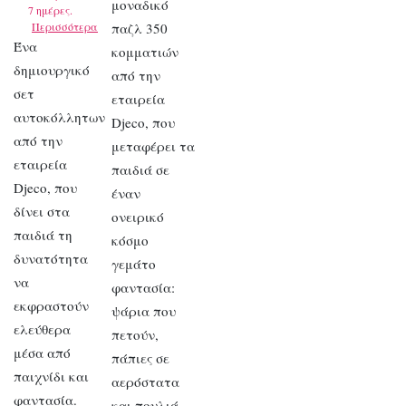
μοναδικό
7 ημέρες.
Περισσότερα
παζλ 350
Ένα
κομματιών
δημιουργικό
από την
σετ
εταιρεία
αυτοκόλλητων
Djeco, που
από την
μεταφέρει τα
εταιρεία
παιδιά σε
Djeco, που
έναν
δίνει στα
ονειρικό
παιδιά τη
κόσμο
δυνατότητα
γεμάτο
να
φαντασία:
εκφραστούν
ψάρια που
ελεύθερα
πετούν,
μέσα από
πάπιες σε
παιχνίδι και
αερόστατα
φαντασία.
και πουλιά