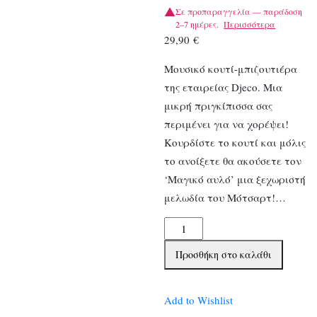
Σε προπαραγγελία — παράδοση
2–7 ημέρες.
Περισσότερα
29,90
€
Μουσικό κουτί-μπιζουτιέρα
της εταιρείας Djeco. Μια
μικρή πριγκίπισσα σας
περιμένει για να χορέψει!
Κουρδίστε το κουτί και μόλις
το ανοίξετε θα ακούσετε τον
‘Μαγικό αυλό’ μια ξεχωριστή
μελωδία του Μότσαρτ!…
Djeco
μουσικό
Προσθήκη στο καλάθι
κουτί-
μπιζουτιέρα
ποσότητα
Add to Wishlist