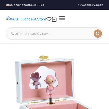
Δωρεάν αποστολή 50€+
Σύνδεση
Εγγραφή