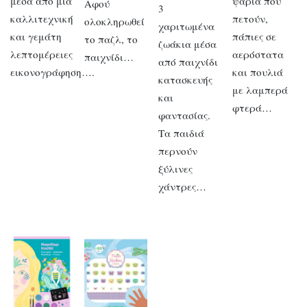
μέσα από μια
ψάρια που
Αφού
3
καλλιτεχνική
πετούν,
ολοκληρωθεί
χαριτωμένα
και γεμάτη
πάπιες σε
το παζλ, το
ζωάκια μέσα
λεπτομέρειες
αερόστατα
παιχνίδι…
από παιχνίδι
εικονογράφηση….
και πουλιά
κατασκευής
με λαμπερά
και
φτερά…
φαντασίας.
Τα παιδιά
περνούν
ξύλινες
χάντρες…