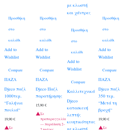
Προσθήκη
Προσθήκη
Προσθήκη
στο
στο
στο
Προσθήκη
καλάθι
καλάθι
καλάθι
στο
Add to
Add to
Add to
καλάθι
Wishlist
Wishlist
Wishlist
Add to
Wishlist
Compare
Compare
Compare
ΠΑΖΛ
ΠΑΖΛ
ΠΑΖΛ
Compare
Djeco παζλ
Djeco Παζλ
Djeco παζλ
Καλλιτεχνικά
1000τεμ.
παρατήρησης
350 τεμ.
Djeco
“Γαλήνια
“Μετά τη
15,90
€
κατασκευή
πουλιά“
βροχή“
Σε
λεπτής
προπαραγγελία
19,90
€
19,90
€
κινητικότητας
— παράδοση 2–
Σε
Σε
με κλωστή
7 ημέρες.