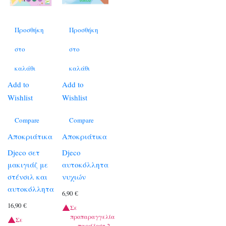
Προσθήκη
Προσθήκη
στο
στο
καλάθι
καλάθι
Add to
Add to
Wishlist
Wishlist
Compare
Compare
Αποκριάτικα
Αποκριάτικα
Djeco σετ
Djeco
μακιγιάζ με
αυτοκόλλητα
στένσιλ και
νυχιών
αυτοκόλλητα
6,90
€
16,90
€
Σε
προπαραγγελία
Σε
— παράδοση 2–