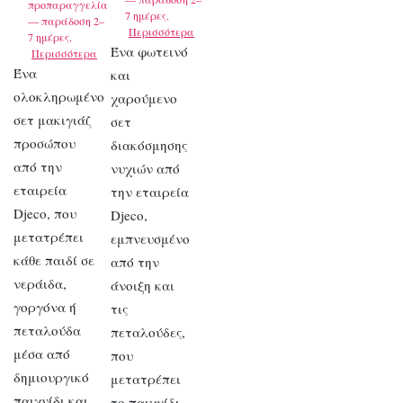
προπαραγγελία
7 ημέρες.
— παράδοση 2–
Περισσότερα
7 ημέρες.
Ένα φωτεινό
Περισσότερα
Ένα
και
ολοκληρωμένο
χαρούμενο
σετ μακιγιάζ
σετ
προσώπου
διακόσμησης
από την
νυχιών από
εταιρεία
την εταιρεία
Djeco, που
Djeco,
μετατρέπει
εμπνευσμένο
κάθε παιδί σε
από την
νεράιδα,
άνοιξη και
γοργόνα ή
τις
πεταλούδα
πεταλούδες,
μέσα από
που
δημιουργικό
μετατρέπει
παιχνίδι και
το παιχνίδι