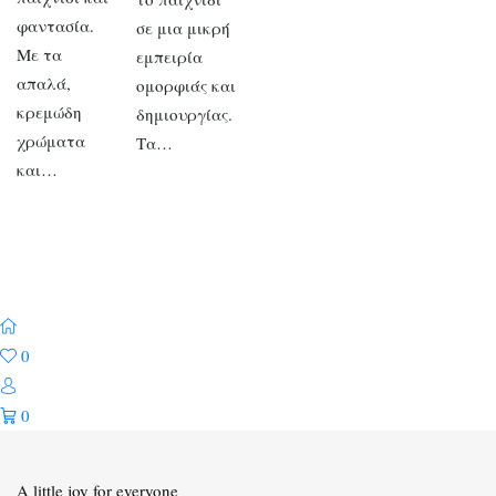
φαντασία.
σε μια μικρή
Με τα
εμπειρία
απαλά,
ομορφιάς και
κρεμώδη
δημιουργίας.
χρώματα
Τα…
και…
0
0
A little joy for everyone