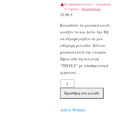
Σε προπαραγγελία — παράδοση
2–7 ημέρες.
Περισσότερα
32,90
€
Κουρδίστε το μουσικό κουτί,
ανοίξτε το και δείτε την Elf
να στριφογυρίζει σε μια
υπέροχη μελωδία. Ξύλινο
μουσικό κουτί της εταιρία
Djeco από τη συλλογή
“TINYLY” με αποθηκευτικό
χώρο και…
Djeco
μουσικό
Προσθήκη στο καλάθι
κουτί-
μπιζουτιέρα
ποσότητα
Add to Wishlist