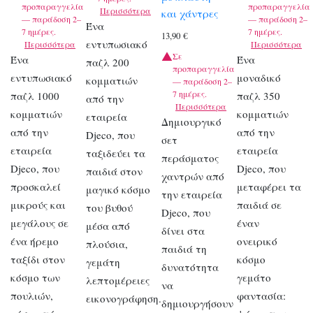
προπαραγγελία
προπαραγγελία
Περισσότερα
και χάντρες
— παράδοση 2–
— παράδοση 2–
Ένα
7 ημέρες.
7 ημέρες.
13,90
€
εντυπωσιακό
Περισσότερα
Περισσότερα
Σε
Ένα
Ένα
παζλ 200
προπαραγγελία
εντυπωσιακό
μοναδικό
κομματιών
— παράδοση 2–
7 ημέρες.
παζλ 1000
παζλ 350
από την
Περισσότερα
κομματιών
κομματιών
εταιρεία
Δημιουργικό
από την
από την
Djeco, που
σετ
εταιρεία
εταιρεία
ταξιδεύει τα
περάσματος
Djeco, που
Djeco, που
παιδιά στον
χαντρών από
προσκαλεί
μεταφέρει τα
μαγικό κόσμο
την εταιρεία
μικρούς και
παιδιά σε
του βυθού
Djeco, που
μεγάλους σε
έναν
μέσα από
δίνει στα
ένα ήρεμο
ονειρικό
πλούσια,
παιδιά τη
ταξίδι στον
κόσμο
γεμάτη
δυνατότητα
κόσμο των
γεμάτο
λεπτομέρειες
να
πουλιών,
φαντασία:
εικονογράφηση.
δημιουργήσουν