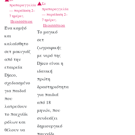
Σε
προπαραγγελία
προπαραγγελία
— παράδοση 2–
— παράδοση 2–
7 ημέρες.
7 ημέρες.
Περισσότερα
Περισσότερα
Ένα κομψό
Το μαγικό
και
σετ
καλαίσθητο
ζωγραφικής
σετ μακιγιάζ
με νερό της
από την
Djeco είναι η
εταιρεία
ιδανική
Djeco,
πρώτη
σχεδιασμένο
δραστηριότητα
για παιδιά
για παιδιά
που
από 18
λατρεύουν
μηνών, που
το παιχνίδι
συνδυάζει
ρόλων και
δημιουργικό
θέλουν να
παιχνίδι,