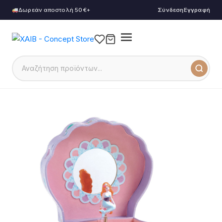
Δωρεάν αποστολή 50€+
Σύνδεση
Εγγραφή