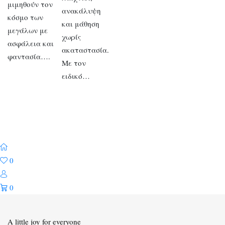
μιμηθούν τον
ανακάλυψη
κόσμο των
και μάθηση
μεγάλων με
χωρίς
ασφάλεια και
ακαταστασία.
φαντασία….
Με τον
ειδικό…
0
0
A little joy for everyone