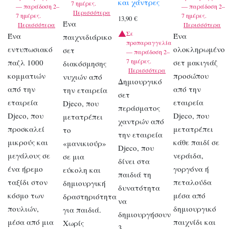
και χάντρες
7 ημέρες.
— παράδοση 2–
— παράδοση 2–
Περισσότερα
7 ημέρες.
7 ημέρες.
13,90
€
Ένα
Περισσότερα
Περισσότερα
Σε
Ένα
Ένα
παιχνιδιάρικο
προπαραγγελία
εντυπωσιακό
ολοκληρωμένο
σετ
— παράδοση 2–
7 ημέρες.
παζλ 1000
σετ μακιγιάζ
διακόσμησης
Περισσότερα
κομματιών
προσώπου
νυχιών από
Δημιουργικό
από την
από την
την εταιρεία
σετ
εταιρεία
εταιρεία
Djeco, που
περάσματος
Djeco, που
Djeco, που
μετατρέπει
χαντρών από
προσκαλεί
μετατρέπει
το
την εταιρεία
μικρούς και
κάθε παιδί σε
«μανικιούρ»
Djeco, που
μεγάλους σε
νεράιδα,
σε μια
δίνει στα
ένα ήρεμο
γοργόνα ή
εύκολη και
παιδιά τη
ταξίδι στον
πεταλούδα
δημιουργική
δυνατότητα
κόσμο των
μέσα από
δραστηριότητα
να
πουλιών,
δημιουργικό
για παιδιά.
δημιουργήσουν
μέσα από μια
παιχνίδι και
Χωρίς
3