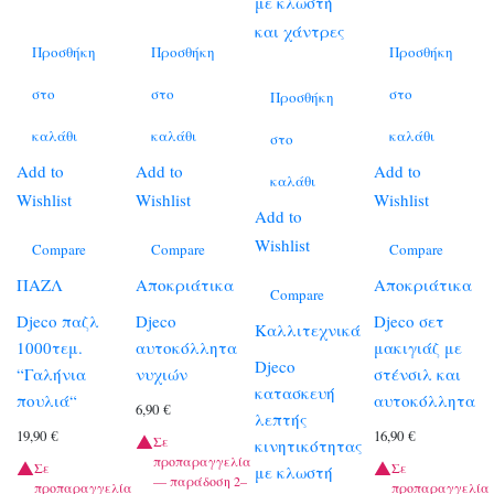
Προσθήκη
Προσθήκη
Προσθήκη
στο
στο
στο
Προσθήκη
καλάθι
καλάθι
καλάθι
στο
Add to
Add to
Add to
καλάθι
Wishlist
Wishlist
Wishlist
Add to
Wishlist
Compare
Compare
Compare
ΠΑΖΛ
Αποκριάτικα
Αποκριάτικα
Compare
Djeco παζλ
Djeco
Djeco σετ
Καλλιτεχνικά
1000τεμ.
αυτοκόλλητα
μακιγιάζ με
Djeco
“Γαλήνια
νυχιών
στένσιλ και
κατασκευή
πουλιά“
αυτοκόλλητα
6,90
€
λεπτής
19,90
€
16,90
€
Σε
κινητικότητας
προπαραγγελία
Σε
Σε
με κλωστή
— παράδοση 2–
προπαραγγελία
προπαραγγελία