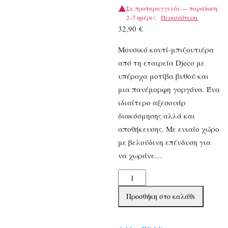
Σε προπαραγγελία — παράδοση
2–7 ημέρες.
Περισσότερα
32,90
€
Μουσικό κουτί-μπιζουτιέρα
από τη εταιρεία Djeco με
υπέροχα μοτίβα βυθού και
μια πανέμορφη γοργόνα. Ένα
ιδιαίτερο αξεσουάρ
διακόσμησης αλλά και
αποθήκευσης. Με ενιαίο χώρο
με βελούδινη επένδυση για
να χωράνε…
Djeco
μουσικό
Προσθήκη στο καλάθι
κουτί-
μπιζουτιέρα