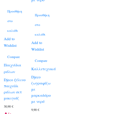
Προσθήκη
Προσθήκη
στο
στο
καλάθι
καλάθι
Add to
Add to
Wishlist
Wishlist
Compare
Compare
Παιχνίδια
Καλλιτεχνικά
ρόλων
Djeco
Djeco ξύλινο
ζωγραφίζω
παιχνίδι
με
ρόλων σετ
μαρκαδόρο
μακιγιάζ
με νερό
30,90
€
9,90
€
Σε