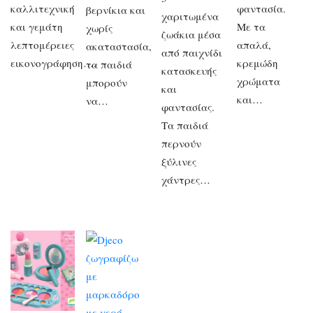
καλλιτεχνική
φαντασία.
βερνίκια και
χαριτωμένα
και γεμάτη
Με τα
χωρίς
ζωάκια μέσα
λεπτομέρειες
απαλά,
ακαταστασία,
από παιχνίδι
εικονογράφηση….
κρεμώδη
τα παιδιά
κατασκευής
χρώματα
μπορούν
και
και…
να…
φαντασίας.
Τα παιδιά
περνούν
ξύλινες
χάντρες…