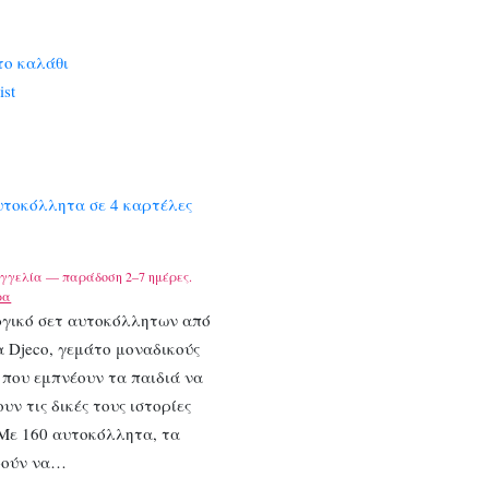
το καλάθι
ist
υτοκόλλητα σε 4 καρτέλες
γγελία — παράδοση 2–7 ημέρες.
ρα
ργικό σετ αυτοκόλλητων από
α Djeco, γεμάτο μοναδικούς
που εμπνέουν τα παιδιά να
υν τις δικές τους ιστορίες
 Με 160 αυτοκόλλητα, τα
ρούν να…