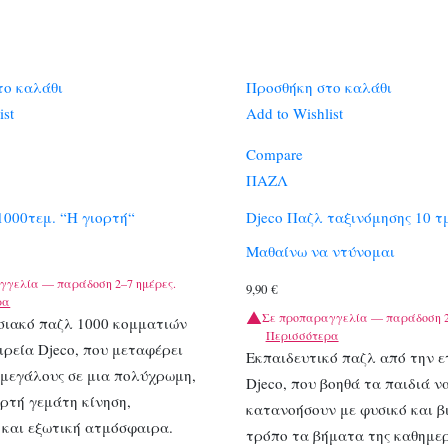
το καλάθι
Προσθήκη στο καλάθι
ist
Add to Wishlist
Compare
ΠΑΖΛ
1000τεμ. “Η γιορτή“
Djeco Παζλ ταξινόμησης 10 τ
Μαθαίνω να ντύνομαι
γγελία — παράδοση 2–7 ημέρες.
9,90
€
ρα
Σε προπαραγγελία — παράδοση 2
σιακό παζλ 1000 κομματιών
Περισσότερα
ιρεία Djeco, που μεταφέρει
Εκπαιδευτικό παζλ από την ε
 μεγάλους σε μια πολύχρωμη,
Djeco, που βοηθά τα παιδιά ν
ρτή γεμάτη κίνηση,
κατανοήσουν με φυσικό και β
 και εξωτική ατμόσφαιρα.
τρόπο τα βήματα της καθημερ