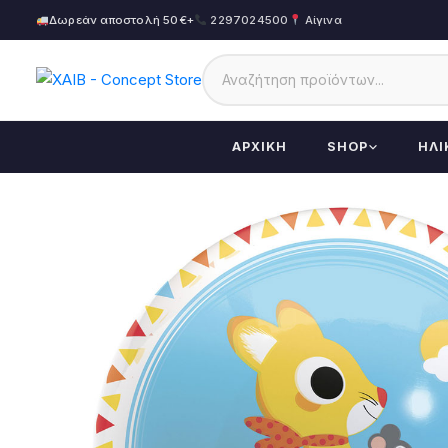
Δωρεάν αποστολή 50€+
2297024500
Αίγινα
ΑΡΧΙΚΉ
SHOP
ΗΛΙ