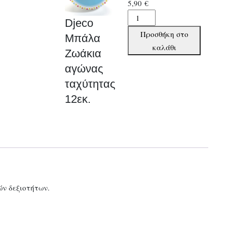
5,90
€
Djeco
Djeco
Μπάλα
Προσθήκη στο
Μπάλα
Ζωάκια
καλάθι
Ζωάκια
αγώνας
αγώνας
ταχύτητας
12εκ.
ταχύτητας
ποσότητα
12εκ.
ών δεξιοτήτων.