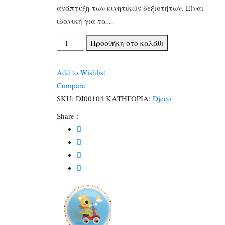
ανάπτυξη των κινητικών δεξιοτήτων. Είναι
ιδανική για τα…
Djeco
Προσθήκη στο καλάθι
Μπάλα
Ζωάκια
Add to Wishlist
αγώνας
Compare
ταχύτητας
SKU:
DJ00104
ΚΑΤΗΓΟΡΙΑ:
Djeco
12εκ.
Share :
ποσότητα