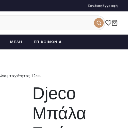
Σύνδεση
Εγγραφή
ΜΈΛΗ
ΕΠΙΚΟΙΝΩΝΊΑ
νας ταχύτητας 12εκ.
Djeco
Μπάλα