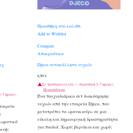
Προσθήκη στο καλάθι
Add to Wishlist
Compare
Αποκριάτικα
μχ.
Djeco αυτοκόλλητα νυχιών
6,90
€
Σε προπαραγγελία — παράδοση 2–7 ημέρες.
Περισσότερα
–7 ημέρες.
Ένα παιχνιδιάρικο σετ διακόσμησης
νυχιών από την εταιρεία Djeco, που
ταιρεία
μετατρέπει το «μανικιούρ» σε μια
α
εύκολη και δημιουργική δραστηριότητα
ιωματικό
για παιδιά. Χωρίς βερνίκια και χωρίς
ινής