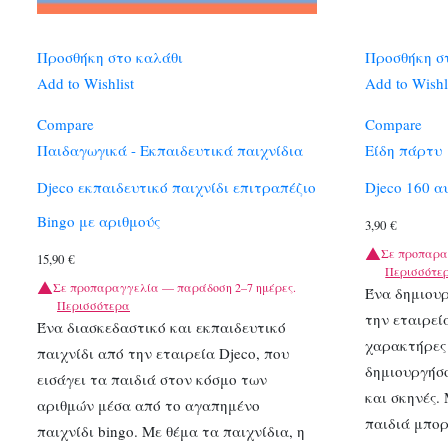
Προσθήκη στο καλάθι
Προσθήκη σ
Add to Wishlist
Add to Wishl
Compare
Compare
Παιδαγωγικά - Εκπαιδευτικά παιχνίδια
Είδη πάρτυ
Djeco εκπαιδευτικό παιχνίδι επιτραπέζιο
Djeco 160 α
Bingo με αριθμούς
3,90
€
Σε προπαρα
15,90
€
Περισσότε
Σε προπαραγγελία — παράδοση 2–7 ημέρες.
Ένα δημιου
Περισσότερα
την εταιρεί
Ένα διασκεδαστικό και εκπαιδευτικό
χαρακτήρες 
παιχνίδι από την εταιρεία Djeco, που
δημιουργήσο
εισάγει τα παιδιά στον κόσμο των
και σκηνές.
αριθμών μέσα από το αγαπημένο
παιδιά μπο
παιχνίδι bingo. Με θέμα τα παιχνίδια, η