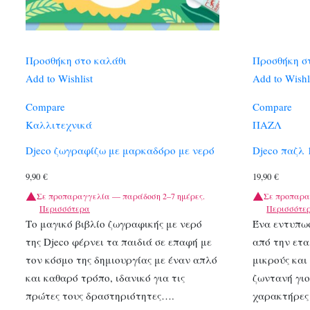
Προσθήκη στο καλάθι
Προσθήκη σ
Add to Wishlist
Add to Wishl
Compare
Compare
Καλλιτεχνικά
ΠΑΖΛ
Djeco ζωγραφίζω με μαρκαδόρο με νερό
Djeco παζλ 
9,90
€
19,90
€
Σε προπαραγγελία — παράδοση 2–7 ημέρες.
Σε προπαρα
Περισσότερα
Περισσότε
Το μαγικό βιβλίο ζωγραφικής με νερό
Ένα εντυπω
της Djeco φέρνει τα παιδιά σε επαφή με
από την ετα
τον κόσμο της δημιουργίας με έναν απλό
μικρούς και
και καθαρό τρόπο, ιδανικό για τις
ζωντανή γιο
πρώτες τους δραστηριότητες….
χαρακτήρες