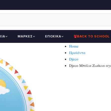
ΚΊΑ
ΜΆΡΚΕΣ
ΕΠΟΧΙΚΆ
BACK TO SCHOOL
Home
Προϊόντα
Djeco
Djeco Μπάλα Ζωάκια αγώ