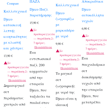
ΠΑΖΛ
Αποκριάτικα
Compare
Καλλιτεχνικά
Djeco Παζλ
Djeco
Καλλιτεχνικά
Djeco
παρατήρησης
αυτοκόλλητα
ζωγραφίζω
Djeco
νυχιών
15,90
€
με
κατασκευή
6,90
€
μαρκαδόρο
Σε
λεπτής
προπαραγγελία
με νερό
Σε
κινητικότητας
— παράδοση 2–
προπαραγγελία
με κλωστή
7 ημέρες.
9,90
€
— παράδοση 2–
Περισσότερα
και χάντρες
7 ημέρες.
Σε
Ένα
Περισσότερα
προπαραγγελία
13,90
€
Ένα
εντυπωσιακό
— παράδοση 2–
Σε
7 ημέρες.
παιχνιδιάρικο
παζλ 200
προπαραγγελία
Περισσότερα
σετ
κομματιών
— παράδοση 2–
Το μαγικό
7 ημέρες.
διακόσμησης
από την
σετ
Περισσότερα
νυχιών από
εταιρεία
Δημιουργικό
ζωγραφικής
την εταιρεία
Djeco, που
σετ
με νερό της
Djeco, που
ταξιδεύει τα
περάσματος
Djeco είναι η
μετατρέπει
παιδιά στον
χαντρών από
ιδανική