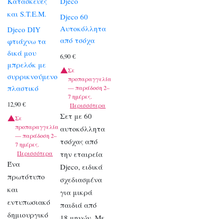
Κατασκευές
Djeco
και S.T.E.M.
Djeco 60
Αυτοκόλλητα
Djeco DIY
από τσόχα
φτιάχνω τα
δικά μου
6,90
€
μπρελόκ με
Σε
συρρικνούμενο
προπαραγγελία
πλαστικό
— παράδοση 2–
7 ημέρες.
12,90
€
Περισσότερα
Σετ με 60
Σε
προπαραγγελία
αυτοκόλλητα
— παράδοση 2–
τσόχας από
7 ημέρες.
Περισσότερα
την εταιρεία
Ένα
Djeco, ειδικά
πρωτότυπο
σχεδιασμένα
και
για μικρά
εντυπωσιακό
παιδιά από
δημιουργικό
18 μηνών. Με