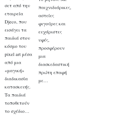
σετ από την
παιχνιδιάρικες,
εταιρεία
αστείες
Djeco, που
φιγούρες και
εισάγει τα
ευχάριστες
παιδιά στον
υφές,
κόσμο του
προσφέρουν
pixel art μέσα
μια
από μια
διασκεδαστική
«μαγική»
πρώτη επαφή
διαδικασία
με…
κατασκευής.
Τα παιδιά
τοποθετούν
το σχέδιο…