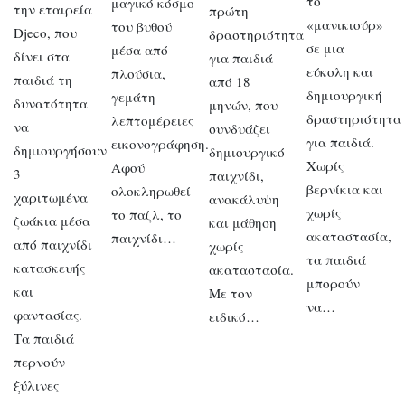
το
μαγικό κόσμο
την εταιρεία
πρώτη
«μανικιούρ»
του βυθού
Djeco, που
δραστηριότητα
σε μια
μέσα από
δίνει στα
για παιδιά
εύκολη και
πλούσια,
παιδιά τη
από 18
δημιουργική
γεμάτη
δυνατότητα
μηνών, που
δραστηριότητα
λεπτομέρειες
να
συνδυάζει
για παιδιά.
εικονογράφηση.
δημιουργήσουν
δημιουργικό
Χωρίς
Αφού
3
παιχνίδι,
βερνίκια και
ολοκληρωθεί
χαριτωμένα
ανακάλυψη
χωρίς
το παζλ, το
ζωάκια μέσα
και μάθηση
ακαταστασία,
παιχνίδι…
από παιχνίδι
χωρίς
τα παιδιά
κατασκευής
ακαταστασία.
μπορούν
και
Με τον
να…
φαντασίας.
ειδικό…
Τα παιδιά
περνούν
ξύλινες