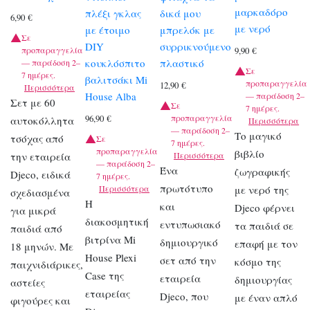
μαρκαδόρο
πλέξι γκλας
δικά μου
6,90
€
με νερό
με έτοιμο
μπρελόκ με
Σε
DIY
συρρικνούμενο
προπαραγγελία
9,90
€
κουκλόσπιτο
πλαστικό
— παράδοση 2–
Σε
7 ημέρες.
βαλιτσάκι Mi
προπαραγγελία
12,90
€
Περισσότερα
House Alba
— παράδοση 2–
Σετ με 60
Σε
7 ημέρες.
προπαραγγελία
96,90
€
αυτοκόλλητα
Περισσότερα
— παράδοση 2–
Το μαγικό
τσόχας από
Σε
7 ημέρες.
προπαραγγελία
βιβλίο
την εταιρεία
Περισσότερα
— παράδοση 2–
Ένα
ζωγραφικής
Djeco, ειδικά
7 ημέρες.
πρωτότυπο
Περισσότερα
με νερό της
σχεδιασμένα
Η
και
Djeco φέρνει
για μικρά
διακοσμητική
εντυπωσιακό
τα παιδιά σε
παιδιά από
βιτρίνα Mi
δημιουργικό
επαφή με τον
18 μηνών. Με
House Plexi
σετ από την
κόσμο της
παιχνιδιάρικες,
Case της
εταιρεία
δημιουργίας
αστείες
εταιρείας
Djeco, που
με έναν απλό
φιγούρες και