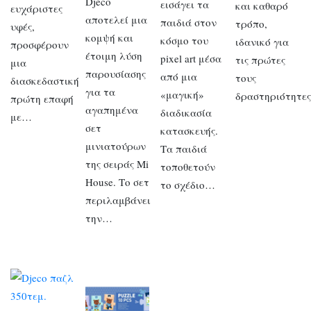
Djeco
εισάγει τα
και καθαρό
ευχάριστες
αποτελεί μια
παιδιά στον
τρόπο,
υφές,
κομψή και
κόσμο του
ιδανικό για
προσφέρουν
έτοιμη λύση
pixel art μέσα
τις πρώτες
μια
παρουσίασης
από μια
τους
διασκεδαστική
για τα
«μαγική»
δραστηριότητε
πρώτη επαφή
αγαπημένα
διαδικασία
με…
σετ
κατασκευής.
μινιατούρων
Τα παιδιά
της σειράς Mi
τοποθετούν
House. Το σετ
το σχέδιο…
περιλαμβάνει
την…