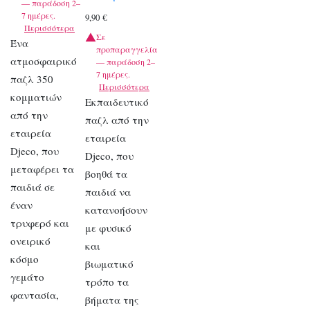
— παράδοση 2–
7 ημέρες.
9,90
€
Περισσότερα
Σε
Ένα
προπαραγγελία
ατμοσφαιρικό
— παράδοση 2–
7 ημέρες.
παζλ 350
Περισσότερα
κομματιών
Εκπαιδευτικό
από την
παζλ από την
εταιρεία
εταιρεία
Djeco, που
Djeco, που
μεταφέρει τα
βοηθά τα
παιδιά σε
παιδιά να
έναν
κατανοήσουν
τρυφερό και
με φυσικό
ονειρικό
και
κόσμο
βιωματικό
γεμάτο
τρόπο τα
φαντασία,
βήματα της