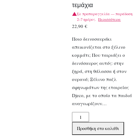
τεμάχια
Σε προπαραγγελία — παράδοση
2–7 ημέρες.
Περισσότερα
22,90
€
Ποιο δεινοσαυράκι
απεικονίζεται στο ξύλινο
κομμάτι; Που ταιριάζει ο
δεινόσαυρος αυτός: στην
ξηρά, στη θάλασσα ή στον
ουρανό; Ξύλινο παζλ
σφηνωμάτων της εταιρείας
Djeco, με το οποίο τα παιδιά
αναγνωρίζουν…
Djeco
Ξύλινα
Προσθήκη στο καλάθι
σφηνώματα