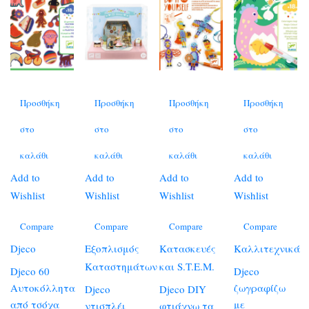
Προσθήκη
Προσθήκη
Προσθήκη
Προσθήκη
στο
στο
στο
στο
καλάθι
καλάθι
καλάθι
καλάθι
Add to
Add to
Add to
Add to
Wishlist
Wishlist
Wishlist
Wishlist
Compare
Compare
Compare
Compare
Djeco
Εξοπλισμός
Κατασκευές
Καλλιτεχνικά
Καταστημάτων
και S.T.E.M.
Djeco 60
Djeco
Αυτοκόλλητα
ζωγραφίζω
Djeco
Djeco DIY
από τσόχα
με
ντισπλέι
φτιάχνω τα