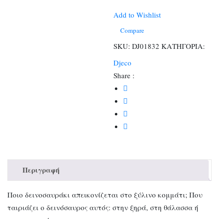
με
22
Add to Wishlist
τεμάχια
Compare
ποσότητα
SKU:
DJ01832
ΚΑΤΗΓΟΡΙΑ:
Djeco
Share :
Περιγραφή
Ποιο δεινοσαυράκι απεικονίζεται στο ξύλινο κομμάτι; Που
ταιριάζει ο δεινόσαυρος αυτός: στην ξηρά, στη θάλασσα ή