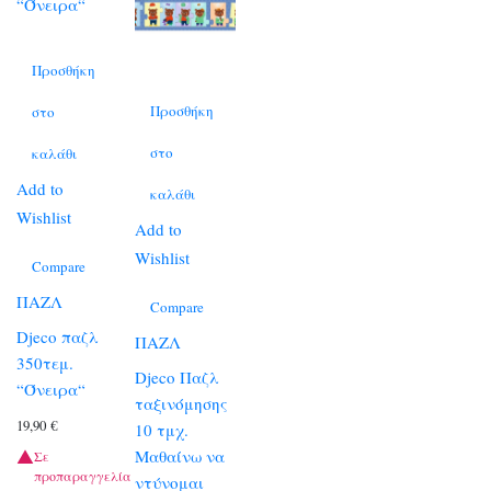
Προσθήκη
Προσθήκη
στο
στο
καλάθι
Add to
καλάθι
Wishlist
Add to
Wishlist
Compare
ΠΑΖΛ
Compare
Djeco παζλ
ΠΑΖΛ
350τεμ.
Djeco Παζλ
“Όνειρα“
ταξινόμησης
19,90
€
10 τμχ.
Μαθαίνω να
Σε
προπαραγγελία
ντύνομαι