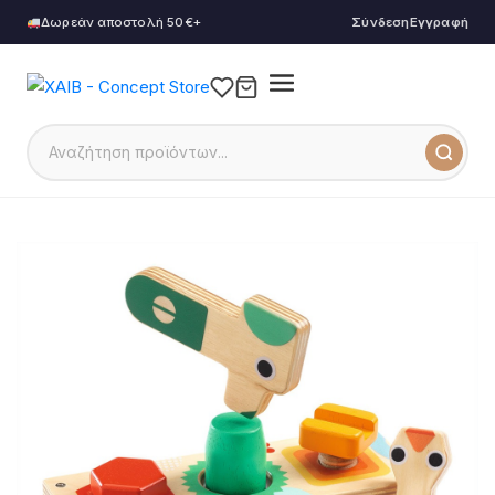
Δωρεάν αποστολή 50€+
Σύνδεση
Εγγραφή