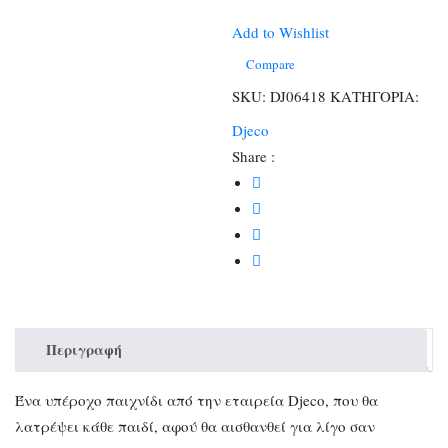
καρφώματα
με
Add to Wishlist
σφυράκι
Compare
&
SKU:
DJ06418
ΚΑΤΗΓΟΡΙΑ:
εργαλεία
Djeco
Πάγκος
Share :
μαραγκού
ποσότητα
Περιγραφή
Ένα υπέροχο παιχνίδι από την εταιρεία Djeco, που θα
λατρέψει κάθε παιδί, αφού θα αισθανθεί για λίγο σαν