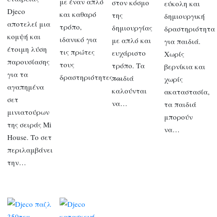
με έναν απλό
στον κόσμο
εύκολη και
Djeco
και καθαρό
της
δημιουργική
αποτελεί μια
τρόπο,
δημιουργίας
δραστηριότητα
κομψή και
ιδανικό για
με απλό και
για παιδιά.
έτοιμη λύση
τις πρώτες
ευχάριστο
Χωρίς
παρουσίασης
τους
τρόπο. Τα
βερνίκια και
για τα
δραστηριότητες….
παιδιά
χωρίς
αγαπημένα
καλούνται
ακαταστασία,
σετ
να…
τα παιδιά
μινιατούρων
μπορούν
της σειράς Mi
να…
House. Το σετ
περιλαμβάνει
την…