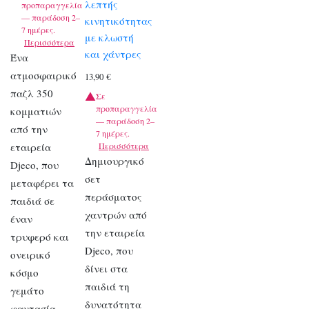
λεπτής
προπαραγγελία
— παράδοση 2–
κινητικότητας
7 ημέρες.
με κλωστή
Περισσότερα
και χάντρες
Ένα
ατμοσφαιρικό
13,90
€
παζλ 350
Σε
προπαραγγελία
κομματιών
— παράδοση 2–
από την
7 ημέρες.
εταιρεία
Περισσότερα
Δημιουργικό
Djeco, που
σετ
μεταφέρει τα
περάσματος
παιδιά σε
χαντρών από
έναν
την εταιρεία
τρυφερό και
Djeco, που
ονειρικό
δίνει στα
κόσμο
παιδιά τη
γεμάτο
δυνατότητα
φαντασία,