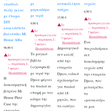
με
αυτοκόλλητα
νυχιών
ντισπλέι
μαρκαδόρο
τσόχας
πλέξι γκλας
6,90
€
με νερό
με έτοιμο
15,90
€
Σε
DIY
προπαραγγελία
9,90
€
Σε
κουκλόσπιτο
— παράδοση 2–
προπαραγγελία
Σε
7 ημέρες.
βαλιτσάκι Mi
— παράδοση 2–
προπαραγγελία
Περισσότερα
7 ημέρες.
House Alba
— παράδοση 2–
Ένα
Περισσότερα
7 ημέρες.
Δημιουργικό
96,90
€
παιχνιδιάρικο
Περισσότερα
Το μαγικό
σετ κολάζ
σετ
Σε
προπαραγγελία
βιβλίο
από την
διακόσμησης
— παράδοση 2–
ζωγραφικής
εταιρεία
νυχιών από
7 ημέρες.
Περισσότερα
με νερό της
Djeco, ειδικά
την εταιρεία
Η
Djeco φέρνει
σχεδιασμένο
Djeco, που
διακοσμητική
τα παιδιά σε
για παιδιά
μετατρέπει
βιτρίνα Mi
επαφή με τον
από 18
το
House Plexi
κόσμο της
μηνών, που
«μανικιούρ»
Case της
δημιουργίας
τα εισάγει
σε μια
εταιρείας