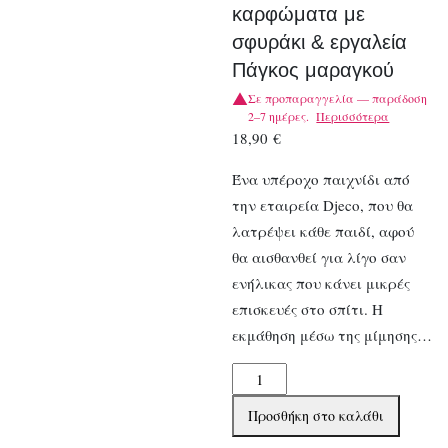
καρφώματα με
σφυράκι & εργαλεία
Πάγκος μαραγκού
Σε προπαραγγελία — παράδοση
2–7 ημέρες.
Περισσότερα
18,90
€
Ένα υπέροχο παιχνίδι από
την εταιρεία Djeco, που θα
λατρέψει κάθε παιδί, αφού
θα αισθανθεί για λίγο σαν
ενήλικας που κάνει μικρές
επισκευές στο σπίτι. Η
εκμάθηση μέσω της μίμησης…
Djeco
Ξύλινη
Προσθήκη στο καλάθι
βάση