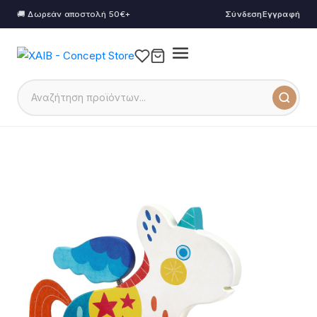
🚚 Δωρεάν αποστολή 50€+
Σύνδεση
Εγγραφή