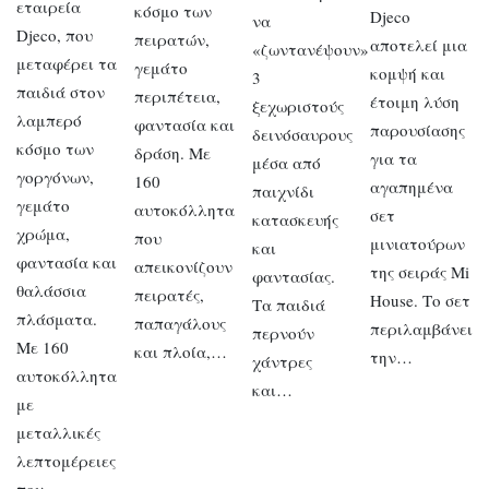
εταιρεία
κόσμο των
Djeco
να
Djeco, που
πειρατών,
αποτελεί μια
«ζωντανέψουν»
μεταφέρει τα
γεμάτο
κομψή και
3
παιδιά στον
περιπέτεια,
έτοιμη λύση
ξεχωριστούς
λαμπερό
φαντασία και
παρουσίασης
δεινόσαυρους
κόσμο των
δράση. Με
για τα
μέσα από
γοργόνων,
160
αγαπημένα
παιχνίδι
γεμάτο
αυτοκόλλητα
σετ
κατασκευής
χρώμα,
που
μινιατούρων
και
φαντασία και
απεικονίζουν
της σειράς Mi
φαντασίας.
θαλάσσια
πειρατές,
House. Το σετ
Τα παιδιά
πλάσματα.
παπαγάλους
περιλαμβάνει
περνούν
Με 160
και πλοία,…
την…
χάντρες
αυτοκόλλητα
και…
με
μεταλλικές
λεπτομέρειες
που…