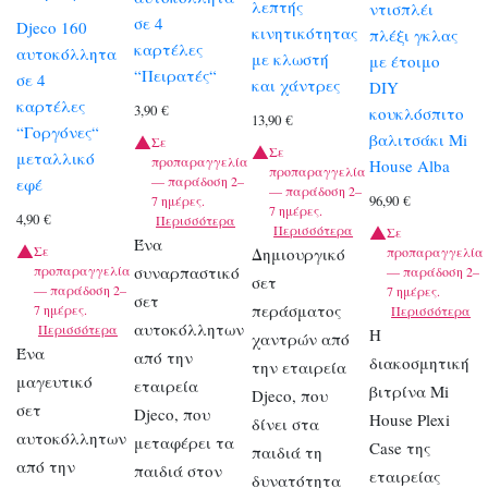
λεπτής
ντισπλέι
σε 4
Djeco 160
κινητικότητας
πλέξι γκλας
καρτέλες
αυτοκόλλητα
με κλωστή
με έτοιμο
“Πειρατές“
σε 4
και χάντρες
DIY
καρτέλες
3,90
€
κουκλόσπιτο
13,90
€
“Γοργόνες“
βαλιτσάκι Mi
Σε
Σε
μεταλλικό
προπαραγγελία
House Alba
προπαραγγελία
— παράδοση 2–
εφέ
— παράδοση 2–
96,90
€
7 ημέρες.
7 ημέρες.
4,90
€
Περισσότερα
Περισσότερα
Σε
Ένα
Σε
Δημιουργικό
προπαραγγελία
προπαραγγελία
συναρπαστικό
— παράδοση 2–
σετ
— παράδοση 2–
7 ημέρες.
σετ
περάσματος
7 ημέρες.
Περισσότερα
αυτοκόλλητων
Περισσότερα
Η
χαντρών από
Ένα
από την
διακοσμητική
την εταιρεία
μαγευτικό
εταιρεία
βιτρίνα Mi
Djeco, που
σετ
Djeco, που
House Plexi
δίνει στα
αυτοκόλλητων
μεταφέρει τα
Case της
παιδιά τη
από την
παιδιά στον
εταιρείας
δυνατότητα