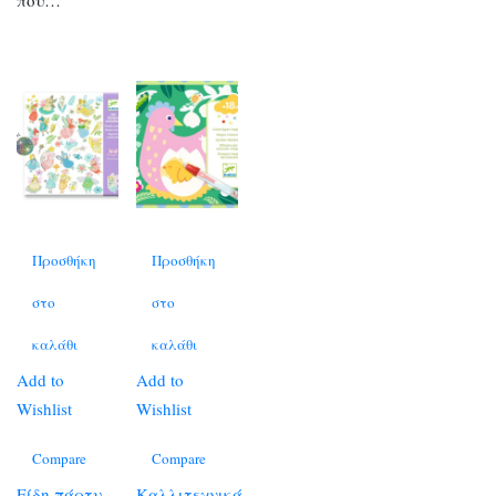
Προσθήκη
Προσθήκη
στο
στο
καλάθι
καλάθι
Add to
Add to
Wishlist
Wishlist
Compare
Compare
Είδη πάρτυ
Καλλιτεχνικά