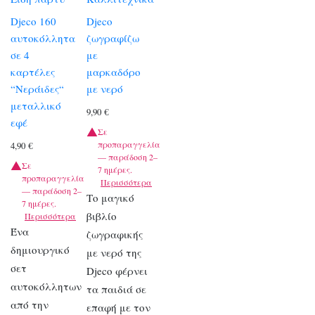
Djeco 160
Djeco
αυτοκόλλητα
ζωγραφίζω
σε 4
με
καρτέλες
μαρκαδόρο
“Νεράιδες“
με νερό
μεταλλικό
9,90
€
εφέ
Σε
προπαραγγελία
4,90
€
— παράδοση 2–
Σε
7 ημέρες.
προπαραγγελία
Περισσότερα
— παράδοση 2–
Το μαγικό
7 ημέρες.
βιβλίο
Περισσότερα
Ένα
ζωγραφικής
δημιουργικό
με νερό της
σετ
Djeco φέρνει
αυτοκόλλητων
τα παιδιά σε
από την
επαφή με τον