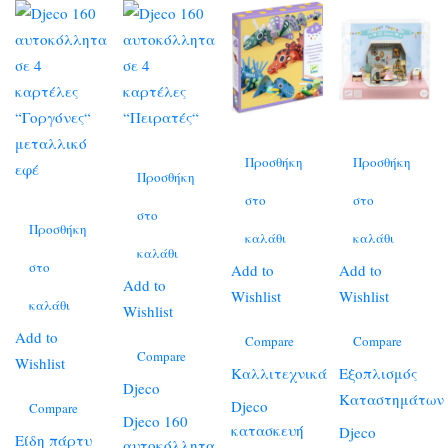
Προσθήκη
Προσθήκη
Προσθήκη
στο
στο
στο
Προσθήκη
καλάθι
καλάθι
καλάθι
στο
Add to
Add to
Add to
Wishlist
Wishlist
καλάθι
Wishlist
Add to
Compare
Compare
Compare
Wishlist
Καλλιτεχνικά
Εξοπλισμός
Djeco
Καταστημάτων
Djeco
Compare
Djeco 160
κατασκευή
Djeco
Είδη πάρτυ
αυτοκόλλητα