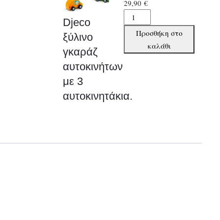
29,90
€
Djeco
Djeco
ξύλινο
Προσθήκη στο
ξύλινο
γκαράζ
καλάθι
γκαράζ
αυτοκινήτων
αυτοκινήτων
με
3
με 3
αυτοκινητάκια.
αυτοκινητάκια.
ποσότητα