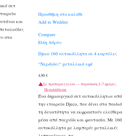
ακό σετ
ταιρεία
Προσθήκη στο καλάθι
ωντάνια και
Add to Wishlist
 πεταλούδες
Compare
υν στα
Είδη πάρτυ
Djeco 160 αυτοκόλλητα σε 4 καρτέλες
“Νεράιδες“ μεταλλικό εφέ
4,90
€
Σε προπαραγγελία — παράδοση 2–7 ημέρες.
Περισσότερα
Ένα δημιουργικό σετ αυτοκόλλητων από
την εταιρεία Djeco, που δίνει στα παιδιά
τη δυνατότητα να εκφραστούν ελεύθερα
μέσα από παιχνίδι και φαντασία. Με 160
αυτοκόλλητα με λαμπερές μεταλλικές
λεπτομέρειες, τα…