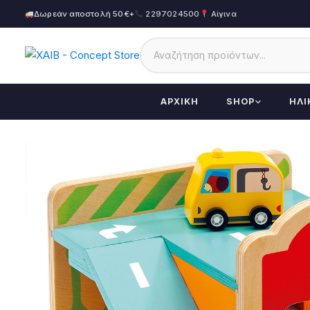
Δωρεάν αποστολή 50€+
2297024500
Αίγινα
ΑΡΧΙΚΉ
SHOP
ΗΛΙ