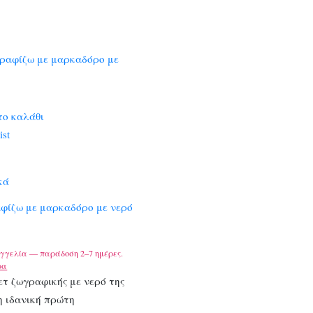
το καλάθι
ist
κά
αφίζω με μαρκαδόρο με νερό
γγελία — παράδοση 2–7 ημέρες.
ρα
ετ ζωγραφικής με νερό της
 η ιδανική πρώτη