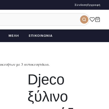
Σύνδεση
Εγγραφή
ΜΈΛΗ
ΕΠΙΚΟΙΝΩΝΊΑ
οκινήτων με 3 αυτοκινητάκια.
Djeco
ξύλινο