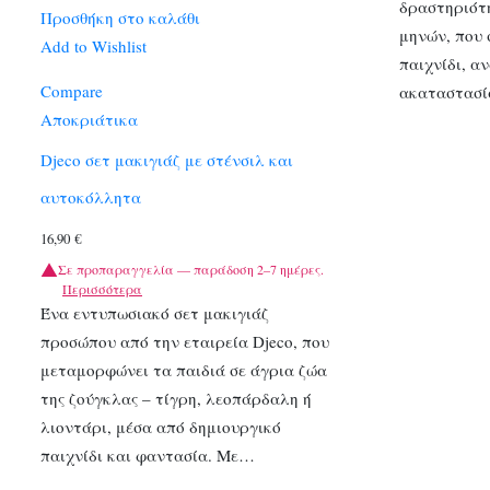
δραστηριότη
Προσθήκη στο καλάθι
μηνών, που 
Add to Wishlist
παιχνίδι, α
Compare
ακαταστασί
Αποκριάτικα
Djeco σετ μακιγιάζ με στένσιλ και
αυτοκόλλητα
16,90
€
Σε προπαραγγελία — παράδοση 2–7 ημέρες.
Περισσότερα
Ένα εντυπωσιακό σετ μακιγιάζ
προσώπου από την εταιρεία Djeco, που
μεταμορφώνει τα παιδιά σε άγρια ζώα
της ζούγκλας – τίγρη, λεοπάρδαλη ή
λιοντάρι, μέσα από δημιουργικό
παιχνίδι και φαντασία. Με…