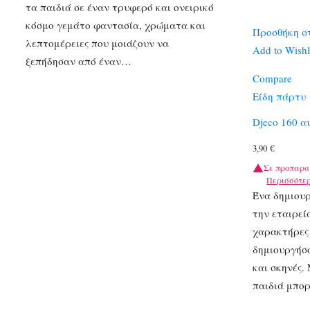
τα παιδιά σε έναν τρυφερό και ονειρικό
κόσμο γεμάτο φαντασία, χρώματα και
Προσθήκη σ
λεπτομέρειες που μοιάζουν να
Add to Wishl
ξεπήδησαν από έναν…
Compare
Είδη πάρτυ
Djeco 160 α
3,90
€
Σε προπαρα
Περισσότε
Ένα δημιου
την εταιρεί
χαρακτήρες 
δημιουργήσο
και σκηνές.
παιδιά μπο