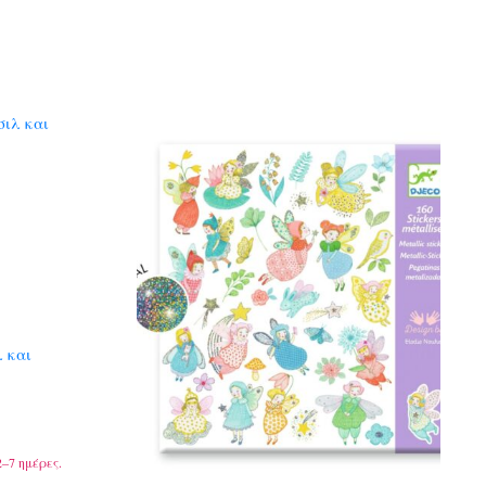
λ και
–7 ημέρες.