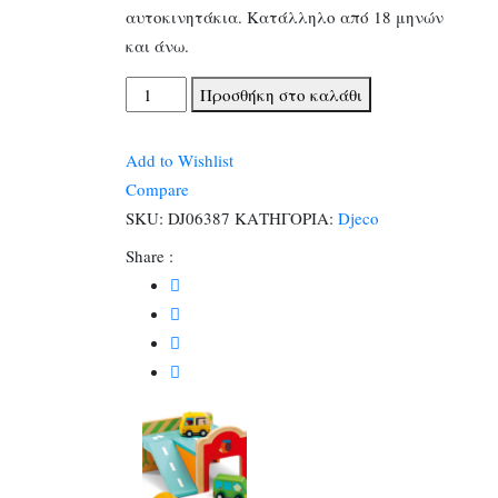
αυτοκινητάκια. Κατάλληλο από 18 μηνών
και άνω.
Djeco
Προσθήκη στο καλάθι
ξύλινο
γκαράζ
Add to Wishlist
αυτοκινήτων
Compare
με
SKU:
DJ06387
ΚΑΤΗΓΟΡΙΑ:
Djeco
3
Share :
αυτοκινητάκια.
ποσότητα