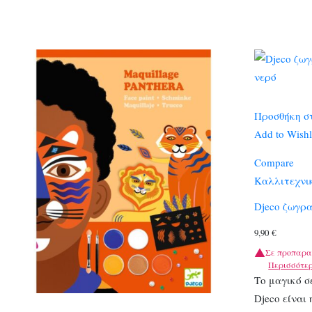
Προσθήκη σ
Add to Wishl
Compare
Καλλιτεχνι
Djeco ζωγρ
9,90
€
Σε προπαρα
Περισσότε
Το μαγικό σ
Djeco είναι