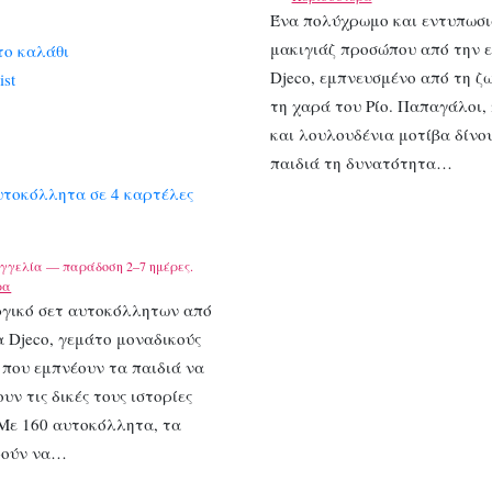
Ένα πολύχρωμο και εντυπωσι
μακιγιάζ προσώπου από την ε
το καλάθι
Djeco, εμπνευσμένο από τη ζ
ist
τη χαρά του Ρίο. Παπαγάλοι,
και λουλουδένια μοτίβα δίνο
παιδιά τη δυνατότητα…
υτοκόλλητα σε 4 καρτέλες
γγελία — παράδοση 2–7 ημέρες.
ρα
ργικό σετ αυτοκόλλητων από
α Djeco, γεμάτο μοναδικούς
που εμπνέουν τα παιδιά να
υν τις δικές τους ιστορίες
 Με 160 αυτοκόλλητα, τα
ρούν να…