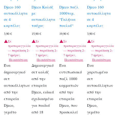
Djeco 160
Djeco Κολάζ
Djeco παζλ
Djeco 160
αυτοκόλλητα
με
1000τεμ.
αυτοκόλλητα
σε 4
αυτοκόλλητα
“Γαλήνια
σε 4
καρτέλες
τσόχας
πουλιά“
καρτέλες
3,90
€
15,90
€
19,90
€
3,90
€
Σε
Σε
Σε
Σε
προπαραγγελία
προπαραγγελία
προπαραγγελία
προπαραγγελία
— παράδοση 2–
— παράδοση 2–
— παράδοση 2–
— παράδοση 2–
7 ημέρες.
7 ημέρες.
7 ημέρες.
7 ημέρες.
Περισσότερα
Περισσότερα
Περισσότερα
Περισσότερα
Ένα
Δημιουργικό
Ένα
Ένα
δημιουργικό
σετ κολάζ
εντυπωσιακό
χαριτωμένο
σετ
από την
παζλ 1000
σετ
αυτοκόλλητων
εταιρεία
κομματιών
αυτοκόλλητων
από την
Djeco, ειδικά
από την
από την
εταιρεία
σχεδιασμένο
εταιρεία
εταιρεία
Djeco,
για παιδιά
Djeco, που
Djeco,
γεμάτο
από 18
προσκαλεί
γεμάτο