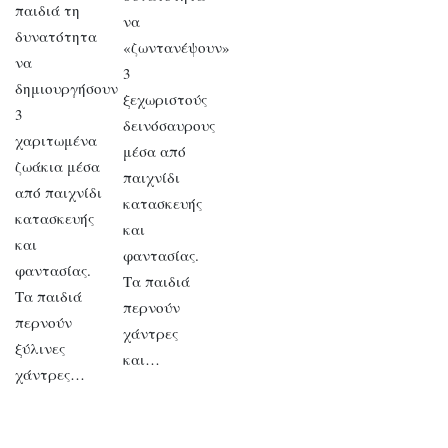
παιδιά τη
να
δυνατότητα
«ζωντανέψουν»
να
3
δημιουργήσουν
ξεχωριστούς
3
δεινόσαυρους
χαριτωμένα
μέσα από
ζωάκια μέσα
παιχνίδι
από παιχνίδι
κατασκευής
κατασκευής
και
και
φαντασίας.
φαντασίας.
Τα παιδιά
Τα παιδιά
περνούν
περνούν
χάντρες
ξύλινες
και…
χάντρες…