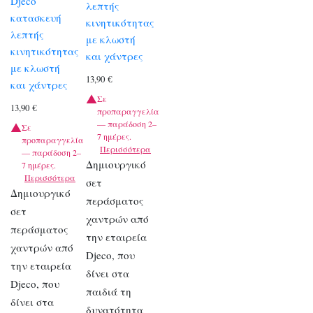
Djeco
λεπτής
κατασκευή
κινητικότητας
λεπτής
με κλωστή
κινητικότητας
και χάντρες
με κλωστή
13,90
€
και χάντρες
Σε
13,90
€
προπαραγγελία
— παράδοση 2–
Σε
7 ημέρες.
προπαραγγελία
Περισσότερα
— παράδοση 2–
Δημιουργικό
7 ημέρες.
Περισσότερα
σετ
Δημιουργικό
περάσματος
σετ
χαντρών από
περάσματος
την εταιρεία
χαντρών από
Djeco, που
την εταιρεία
δίνει στα
Djeco, που
παιδιά τη
δίνει στα
δυνατότητα