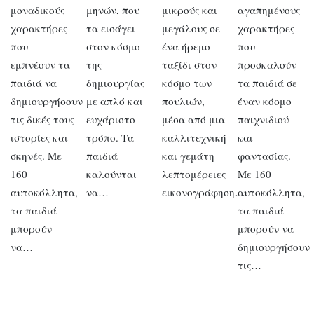
μοναδικούς
μηνών, που
μικρούς και
αγαπημένους
χαρακτήρες
τα εισάγει
μεγάλους σε
χαρακτήρες
που
στον κόσμο
ένα ήρεμο
που
εμπνέουν τα
της
ταξίδι στον
προσκαλούν
παιδιά να
δημιουργίας
κόσμο των
τα παιδιά σε
δημιουργήσουν
με απλό και
πουλιών,
έναν κόσμο
τις δικές τους
ευχάριστο
μέσα από μια
παιχνιδιού
ιστορίες και
τρόπο. Τα
καλλιτεχνική
και
σκηνές. Με
παιδιά
και γεμάτη
φαντασίας.
160
καλούνται
λεπτομέρειες
Με 160
αυτοκόλλητα,
να…
εικονογράφηση….
αυτοκόλλητα,
τα παιδιά
τα παιδιά
μπορούν
μπορούν να
να…
δημιουργήσουν
τις…