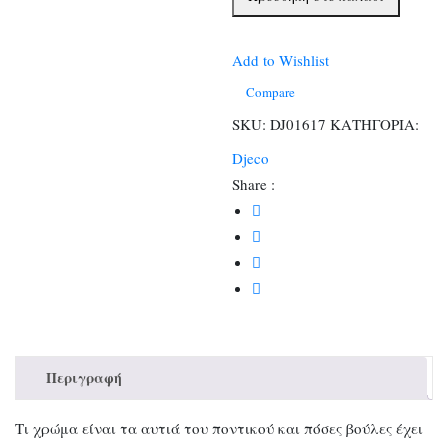
εκπαιδευτικό
παιχνίδι
αντιστοίχισης
Add to Wishlist
χρωμάτων
Compare
&
SKU:
DJ01617
ΚΑΤΗΓΟΡΙΑ:
σχημάτων
Djeco
ποσότητα
Share :
Περιγραφή
Τι χρώμα είναι τα αυτιά του ποντικού και πόσες βούλες έχει