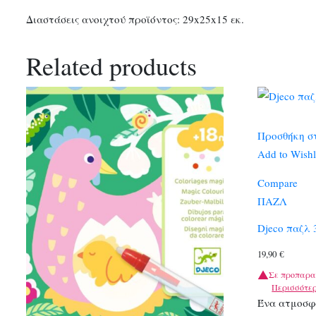
Διαστάσεις ανοιχτού προϊόντος: 29x25x15 εκ.
Related products
Προσθήκη σ
Add to Wishl
Compare
ΠΑΖΛ
Djeco παζλ 
19,90
€
Σε προπαρα
Περισσότε
Ένα ατμοσφ