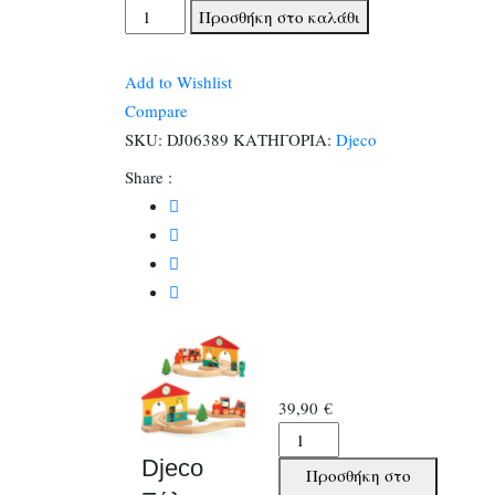
Djeco
Προσθήκη στο καλάθι
Ξύλινο
Μαγνητικό
Add to Wishlist
Τρενάκι
Compare
Σταθμός
SKU:
DJ06389
ΚΑΤΗΓΟΡΙΑ:
Djeco
ποσότητα
Share :
39,90
€
Djeco
Ξύλινο
Djeco
Προσθήκη στο
Μαγνητικό