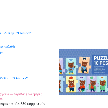
το καλάθι
ist
350τεμ. “Όνειρα“
γγελία — παράδοση 2–7 ημέρες.
ρα
αιρικό παζλ 350 κομματιών