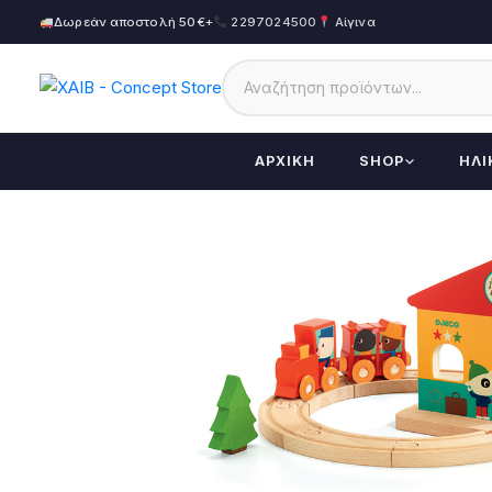
Δωρεάν αποστολή 50€+
2297024500
Αίγινα
ΑΡΧΙΚΉ
SHOP
ΗΛΙ