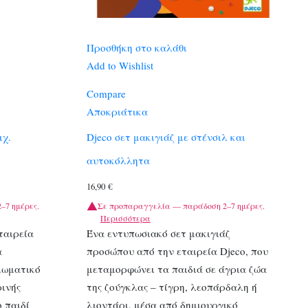
Προσθήκη στο καλάθι
Add to Wishlist
Compare
Αποκριάτικα
μχ.
Djeco σετ μακιγιάζ με στένσιλ και
αυτοκόλλητα
16,90
€
–7 ημέρες.
Σε προπαραγγελία — παράδοση 2–7 ημέρες.
Περισσότερα
ταιρεία
Ένα εντυπωσιακό σετ μακιγιάζ
α
προσώπου από την εταιρεία Djeco, που
ιωματικό
μεταμορφώνει τα παιδιά σε άγρια ζώα
ινής
της ζούγκλας – τίγρη, λεοπάρδαλη ή
ο παιδί
λιοντάρι, μέσα από δημιουργικό