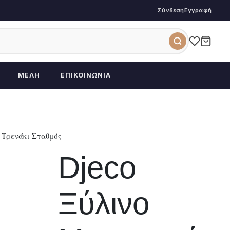
Σύνδεση
Εγγραφή
ΜΈΛΗ
ΕΠΙΚΟΙΝΩΝΊΑ
 Τρενάκι Σταθμός
Djeco
Ξύλινο