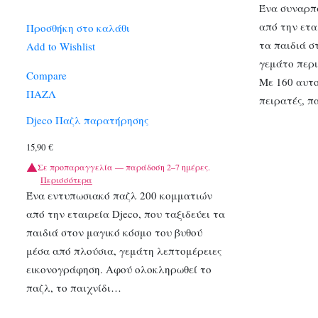
Ένα συναρπ
από την ετα
Προσθήκη στο καλάθι
τα παιδιά σ
Add to Wishlist
γεμάτο περι
Compare
Με 160 αυτ
ΠΑΖΛ
πειρατές, 
Djeco Παζλ παρατήρησης
15,90
€
Σε προπαραγγελία — παράδοση 2–7 ημέρες.
Περισσότερα
Ένα εντυπωσιακό παζλ 200 κομματιών
από την εταιρεία Djeco, που ταξιδεύει τα
παιδιά στον μαγικό κόσμο του βυθού
μέσα από πλούσια, γεμάτη λεπτομέρειες
εικονογράφηση. Αφού ολοκληρωθεί το
παζλ, το παιχνίδι…