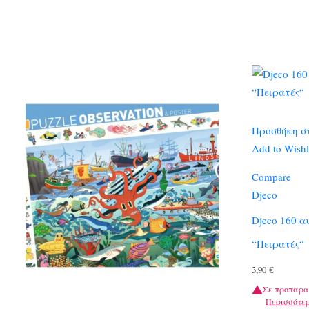
Προσθήκη σ
Add to Wishl
Compare
Djeco
Djeco 160 α
“Πειρατές“
3,90
€
Σε προπαρα
Περισσότε