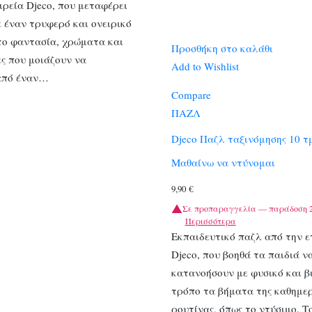
ιρεία Djeco, που μεταφέρει
ε έναν τρυφερό και ονειρικό
το φαντασία, χρώματα και
Προσθήκη στο καλάθι
ς που μοιάζουν να
Add to Wishlist
από έναν…
Compare
ΠΑΖΛ
Djeco Παζλ ταξινόμησης 10 τ
Μαθαίνω να ντύνομαι
9,90
€
Σε προπαραγγελία — παράδοση 2
Περισσότερα
Εκπαιδευτικό παζλ από την ε
Djeco, που βοηθά τα παιδιά ν
κατανοήσουν με φυσικό και β
τρόπο τα βήματα της καθημερ
ρουτίνας, όπως το ντύσιμο. Τ