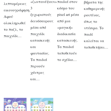
«ζωντανέψουν»
παιδιά στον
βήματα της
λεπτομέρειες
3
κόσμο του
καθημερινής
εικονογράφηση.
ξεχωριστούς
pixel art μέσα
ρουτίνας,
Αφού
δεινόσαυρους
από μια
όπως το
ολοκληρωθεί
μέσα από
«μαγική»
ντύσιμο. Το
το παζλ, το
παιχνίδι
διαδικασία
παιδί
παιχνίδι…
κατασκευής
κατασκευής.
καλείται να
και
Τα παιδιά
τοποθετήσει…
φαντασίας.
τοποθετούν
Τα παιδιά
το σχέδιο…
περνούν
χάντρες
και…