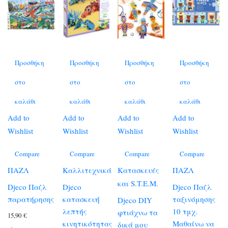
Προσθήκη
Προσθήκη
Προσθήκη
Προσθήκη
στο
στο
στο
στο
καλάθι
καλάθι
καλάθι
καλάθι
Add to
Add to
Add to
Add to
Wishlist
Wishlist
Wishlist
Wishlist
Compare
Compare
Compare
Compare
ΠΑΖΛ
Καλλιτεχνικά
Κατασκευές
ΠΑΖΛ
και S.T.E.M.
Djeco Παζλ
Djeco
Djeco Παζλ
παρατήρησης
κατασκευή
ταξινόμησης
Djeco DIY
λεπτής
10 τμχ.
φτιάχνω τα
15,90
€
κινητικότητας
Μαθαίνω να
δικά μου