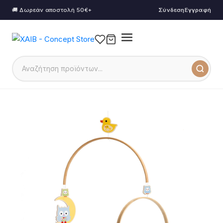
🚚 Δωρεάν αποστολή 50€+
Σύνδεση
Εγγραφή