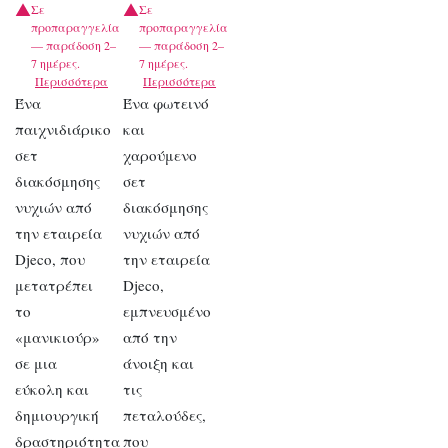
Σε
Σε
προπαραγγελία
προπαραγγελία
— παράδοση 2–
— παράδοση 2–
7 ημέρες.
7 ημέρες.
Περισσότερα
Περισσότερα
Ένα
Ένα φωτεινό
παιχνιδιάρικο
και
σετ
χαρούμενο
διακόσμησης
σετ
νυχιών από
διακόσμησης
την εταιρεία
νυχιών από
Djeco, που
την εταιρεία
μετατρέπει
Djeco,
το
εμπνευσμένο
«μανικιούρ»
από την
σε μια
άνοιξη και
εύκολη και
τις
δημιουργική
πεταλούδες,
δραστηριότητα
που