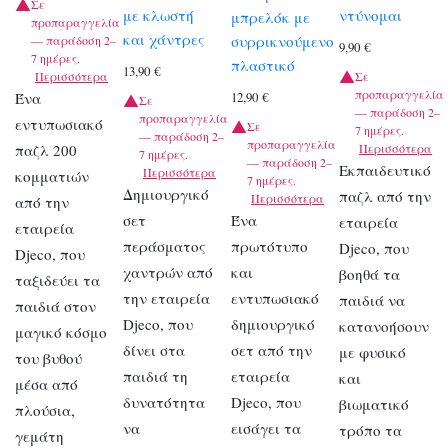
Σε
με κλωστή
ντύνομαι
μπρελόκ με
προπαραγγελία
και χάντρες
συρρικνούμενο
— παράδοση 2–
9,90
€
7 ημέρες.
πλαστικό
13,90
€
Περισσότερα
Σε
προπαραγγελία
Ένα
12,90
€
Σε
— παράδοση 2–
προπαραγγελία
εντυπωσιακό
Σε
7 ημέρες.
— παράδοση 2–
προπαραγγελία
παζλ 200
Περισσότερα
7 ημέρες.
— παράδοση 2–
Εκπαιδευτικό
Περισσότερα
κομματιών
7 ημέρες.
Δημιουργικό
παζλ από την
Περισσότερα
από την
σετ
Ένα
εταιρεία
εταιρεία
περάσματος
πρωτότυπο
Djeco, που
Djeco, που
χαντρών από
και
βοηθά τα
ταξιδεύει τα
την εταιρεία
εντυπωσιακό
παιδιά να
παιδιά στον
Djeco, που
δημιουργικό
κατανοήσουν
μαγικό κόσμο
δίνει στα
σετ από την
με φυσικό
του βυθού
παιδιά τη
εταιρεία
και
μέσα από
δυνατότητα
Djeco, που
βιωματικό
πλούσια,
να
εισάγει τα
τρόπο τα
γεμάτη