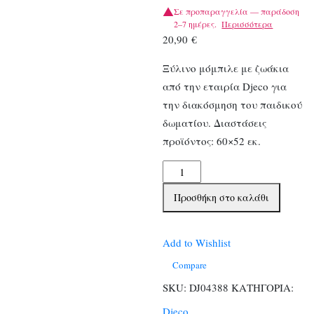
Σε προπαραγγελία — παράδοση
2–7 ημέρες.
Περισσότερα
20,90
€
Ξύλινο μόμπιλε με ζωάκια
από την εταιρία Djeco για
την διακόσμηση του παιδικού
δωματίου. Διαστάσεις
προϊόντος: 60×52 εκ.
Djeco
Ξύλινο
Προσθήκη στο καλάθι
Μόμπιλε
Ζωάκια
ποσότητα
Add to Wishlist
Compare
SKU:
DJ04388
ΚΑΤΗΓΟΡΙΑ:
Djeco