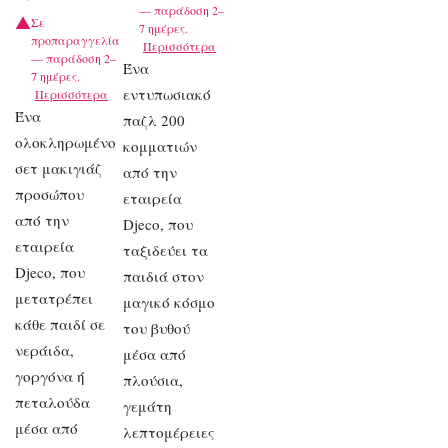
— παράδοση 2–
Σε
7 ημέρες.
προπαραγγελία
Περισσότερα
— παράδοση 2–
Ένα
7 ημέρες.
εντυπωσιακό
Περισσότερα
Ένα
παζλ 200
ολοκληρωμένο
κομματιών
σετ μακιγιάζ
από την
προσώπου
εταιρεία
από την
Djeco, που
εταιρεία
ταξιδεύει τα
Djeco, που
παιδιά στον
μετατρέπει
μαγικό κόσμο
κάθε παιδί σε
του βυθού
νεράιδα,
μέσα από
γοργόνα ή
πλούσια,
πεταλούδα
γεμάτη
μέσα από
λεπτομέρειες