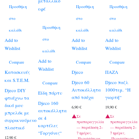
Προσθήκη
Προσθήκη
Προσθήκη
στο
στο
στο
Προσθήκη
καλάθι
καλάθι
καλάθι
στο
Add to
Add to
Add to
Wishlist
Wishlist
Wishlist
καλάθι
Add to
Compare
Compare
Compare
Wishlist
Κατασκευές
Djeco
ΠΑΖΛ
και S.T.E.M.
Djeco 60
Djeco παζλ
Compare
Αυτοκόλλητα
1000τεμ. “Η
Djeco DIY
Είδη πάρτυ
από τσόχα
γιορτή“
φτιάχνω τα
Djeco 160
δικά μου
6,90
€
19,90
€
αυτοκόλλητα
μπρελόκ με
Σε
Σε
σε 4
συρρικνούμενο
προπαραγγελία
προπαραγγελία
καρτέλες
πλαστικό
— παράδοση 2–
— παράδοση 2–
“Γοργόνες“
7 ημέρες.
7 ημέρες.
12,90
€
Περισσότερα
Περισσότερα