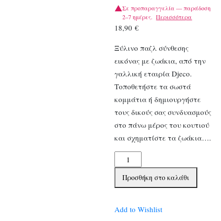
Σε προπαραγγελία — παράδοση
2–7 ημέρες.
Περισσότερα
18,90
€
Ξύλινο παζλ σύνθεσης
εικόνας με ζωάκια, από την
γαλλική εταιρία Djeco.
Τοποθετήστε τα σωστά
κομμάτια ή δημιουργήστε
τους δικούς σας συνδυασμούς
στο πάνω μέρος του κουτιού
και σχηματίστε τα ζωάκια….
Djeco
ξύλινο
Προσθήκη στο καλάθι
παζλ
σε
κουτί
Add to Wishlist