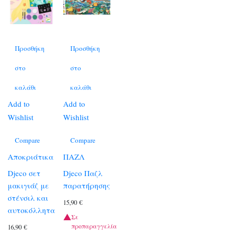
Προσθήκη
Προσθήκη
στο
στο
καλάθι
καλάθι
Add to
Add to
Wishlist
Wishlist
Compare
Compare
Αποκριάτικα
ΠΑΖΛ
Djeco σετ
Djeco Παζλ
μακιγιάζ με
παρατήρησης
στένσιλ και
15,90
€
αυτοκόλλητα
Σε
προπαραγγελία
16,90
€