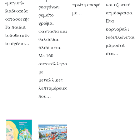
«μαγική»
πρώτη επαφή
και εξωτική
γοργόνων,
διαδικασία
με…
ατμόσφαιρα.
γεμάτο
κατασκευής.
Ένα
χρώμα,
Τα παιδιά
καρναβάλι
φαντασία και
τοποθετούν
ξεδιπλώνεται
θαλάσσια
το σχέδιο…
μπροστά
πλάσματα.
στα…
Με 160
αυτοκόλλητα
με
μεταλλικές
λεπτομέρειες
που…