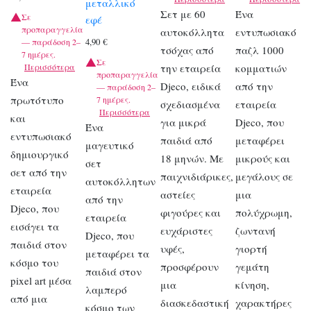
μεταλλικό
Σετ με 60
Ένα
Σε
εφέ
προπαραγγελία
αυτοκόλλητα
εντυπωσιακό
4,90
€
— παράδοση 2–
τσόχας από
παζλ 1000
7 ημέρες.
Σε
Περισσότερα
την εταιρεία
κομματιών
προπαραγγελία
Ένα
Djeco, ειδικά
από την
— παράδοση 2–
πρωτότυπο
7 ημέρες.
σχεδιασμένα
εταιρεία
Περισσότερα
και
για μικρά
Djeco, που
Ένα
εντυπωσιακό
παιδιά από
μεταφέρει
μαγευτικό
δημιουργικό
18 μηνών. Με
μικρούς και
σετ
σετ από την
παιχνιδιάρικες,
μεγάλους σε
αυτοκόλλητων
εταιρεία
αστείες
μια
από την
Djeco, που
φιγούρες και
πολύχρωμη,
εταιρεία
εισάγει τα
ευχάριστες
ζωντανή
Djeco, που
παιδιά στον
υφές,
γιορτή
μεταφέρει τα
κόσμο του
προσφέρουν
γεμάτη
παιδιά στον
pixel art μέσα
μια
κίνηση,
λαμπερό
από μια
διασκεδαστική
χαρακτήρες
κόσμο των