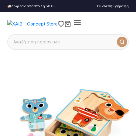
Δωρεάν αποστολή 50€+
Σύνδεση
Εγγραφή