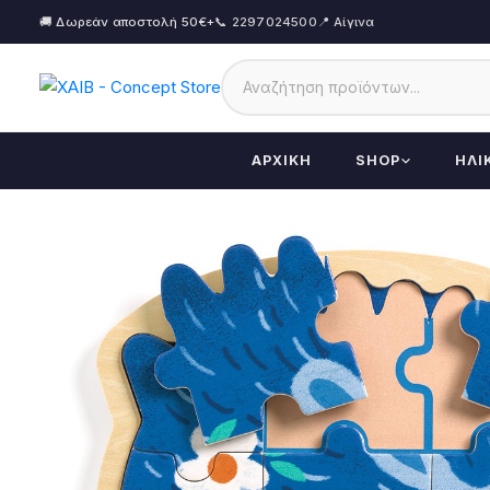
🚚 Δωρεάν αποστολή 50€+
📞 2297024500
📍 Αίγινα
ΑΡΧΙΚΉ
SHOP
ΗΛΙ