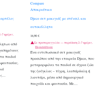
Compare
Αποκριάτικα
καρτέλες
Djeco σετ μακιγιάζ με στένσιλ και
αυτοκόλλητα
–7 ημέρες.
16,90
€
Σε προπαραγγελία — παράδοση 2–7 ημέρες.
λλητων από
Περισσότερα
αγαπημένους
Ένα εντυπωσιακό σετ μακιγιάζ
τα παιδιά
προσώπου από την εταιρεία Djeco, που
 φαντασίας.
μεταμορφώνει τα παιδιά σε άγρια ζώα
διά
της ζούγκλας – τίγρη, λεοπάρδαλη ή
ις…
λιοντάρι, μέσα από δημιουργικό
παιχνίδι και φαντασία. Με…