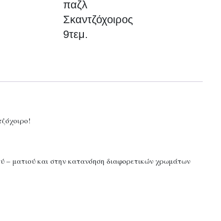
παζλ
9τεμ.
Σκαντζόχοιρος
ποσότητα
9τεμ.
τζόχοιρο!
ού – ματιού και στην κατανόηση διαφορετικών χρωμάτων