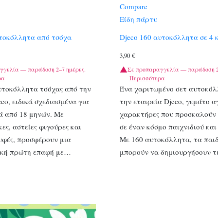
Compare
Είδη πάρτυ
υτοκόλλητα από τσόχα
Djeco 160 αυτοκόλλητα σε 4 
3,90
€
γγελία — παράδοση 2–7 ημέρες.
Σε προπαραγγελία — παράδοση 2
ρα
Περισσότερα
υτοκόλλητα τσόχας από την
Ένα χαριτωμένο σετ αυτοκό
eco, ειδικά σχεδιασμένα για
την εταιρεία Djeco, γεμάτο 
ά από 18 μηνών. Με
χαρακτήρες που προσκαλούν 
κες, αστείες φιγούρες και
σε έναν κόσμο παιχνιδιού και
υφές, προσφέρουν μια
Με 160 αυτοκόλλητα, τα παι
ική πρώτη επαφή με…
μπορούν να δημιουργήσουν τ