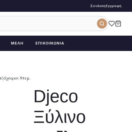
Σύνδεση
Εγγραφή
ΜΈΛΗ
ΕΠΙΚΟΙΝΩΝΊΑ
τζόχοιρος 9τεμ.
Djeco
Ξύλινο