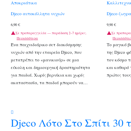
Αποκριάτικα
Καλλιτεχνι
Djeco αυτοκόλλητα νυχιών
Djeco ζωγρ
6,90
€
9,90
€
Σε προπαραγγελία — παράδοση 2–7 ημέρες.
Σε προπαρα
Περισσότερα
Περισσότε
Ένα παιχνιδιάρικο σετ διακόσμησης
Το μαγικό β
νυχιών από την εταιρεία Djeco, που
της Djeco φ
μετατρέπει το «μανικιούρ» σε μια
τον κόσμο τ
εύκολη και δημιουργική δραστηριότητα
και καθαρό 
για παιδιά. Χωρίς βερνίκια και χωρίς
πρώτες του
ακαταστασία, τα παιδιά μπορούν να…
Djeco Λότο Στο Σπίτι 30 τ