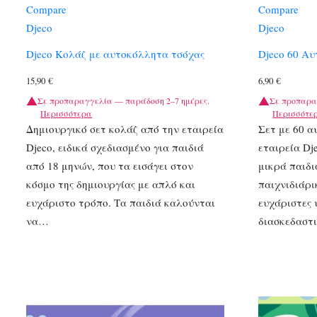
Compare
Compare
Djeco
Djeco
Djeco Κολάζ με αυτοκόλλητα τσόχας
Djeco 60 Α
15,90
€
6,90
€
Σε προπαραγγελία — παράδοση 2–7 ημέρες.
Σε προπαρα
Περισσότερα
Περισσότε
Δημιουργικό σετ κολάζ από την εταιρεία
Σετ με 60 α
Djeco, ειδικά σχεδιασμένο για παιδιά
εταιρεία Dj
από 18 μηνών, που τα εισάγει στον
μικρά παιδι
κόσμο της δημιουργίας με απλό και
παιχνιδιάρι
ευχάριστο τρόπο. Τα παιδιά καλούνται
ευχάριστες 
να…
διασκεδαστ