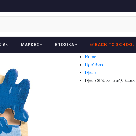
ΚΊΑ
ΜΆΡΚΕΣ
ΕΠΟΧΙΚΆ
🎒 BACK TO SCHOOL
Home
Προϊόντα
Djeco
Djeco Ξύλινο παζλ Σκαν