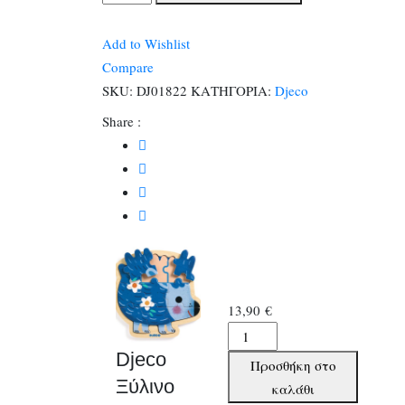
Ξύλινο
παζλ
Add to Wishlist
Σκαντζόχοιρος
Compare
9τεμ.
SKU:
DJ01822
ΚΑΤΗΓΟΡΙΑ:
Djeco
ποσότητα
Share :
13,90
€
Djeco
Ξύλινο
Djeco
Προσθήκη στο
παζλ
Ξύλινο
καλάθι
Σκαντζόχοιρος