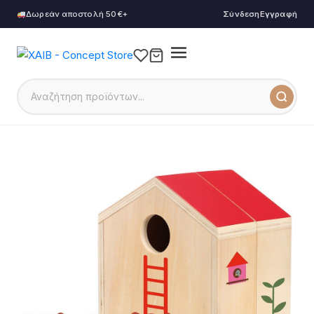
Δωρεάν αποστολή 50€+
Σύνδεση
Εγγραφή