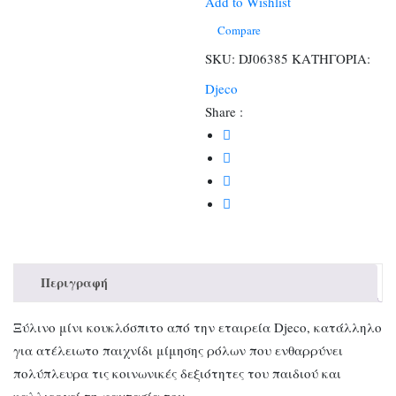
ζωάκια
Add to Wishlist
ποσότητα
Compare
SKU:
DJ06385
ΚΑΤΗΓΟΡΙΑ:
Djeco
Share :
Περιγραφή
Ξύλινο μίνι κουκλόσπιτο από την εταιρεία Djeco, κατάλληλο
για ατέλειωτο παιχνίδι μίμησης ρόλων που ενθαρρύνει
πολύπλευρα τις κοινωνικές δεξιότητες του παιδιού και
καλλιεργεί τη φαντασία του.