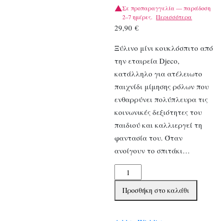
Σε προπαραγγελία — παράδοση
2–7 ημέρες.
Περισσότερα
29,90
€
Ξύλινο μίνι κουκλόσπιτο από
την εταιρεία Djeco,
κατάλληλο για ατέλειωτο
παιχνίδι μίμησης ρόλων που
ενθαρρύνει πολύπλευρα τις
κοινωνικές δεξιότητες του
παιδιού και καλλιεργεί τη
φαντασία του. Όταν
ανοίγουν το σπιτάκι…
Djeco
ξύλινο
Προσθήκη στο καλάθι
σπιτάκι
με