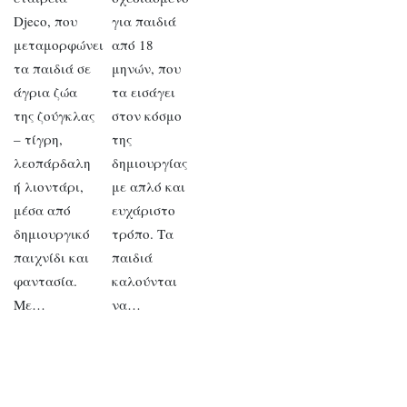
Djeco, που
για παιδιά
μεταμορφώνει
από 18
τα παιδιά σε
μηνών, που
άγρια ζώα
τα εισάγει
της ζούγκλας
στον κόσμο
– τίγρη,
της
λεοπάρδαλη
δημιουργίας
ή λιοντάρι,
με απλό και
μέσα από
ευχάριστο
δημιουργικό
τρόπο. Τα
παιχνίδι και
παιδιά
φαντασία.
καλούνται
Με…
να…