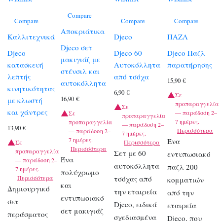
Compare
Compare
Compare
Compare
Αποκριάτικα
Καλλιτεχνικά
Djeco
ΠΑΖΛ
Djeco σετ
Djeco
Djeco 60
Djeco Παζλ
μακιγιάζ με
κατασκευή
Αυτοκόλλητα
παρατήρησης
στένσιλ και
λεπτής
από τσόχα
15,90
€
αυτοκόλλητα
κινητικότητας
6,90
€
Σε
16,90
€
με κλωστή
προπαραγγελία
Σε
και χάντρες
— παράδοση 2–
Σε
προπαραγγελία
7 ημέρες.
προπαραγγελία
— παράδοση 2–
13,90
€
Περισσότερα
— παράδοση 2–
7 ημέρες.
7 ημέρες.
Ένα
Σε
Περισσότερα
Περισσότερα
προπαραγγελία
Σετ με 60
εντυπωσιακό
Ένα
— παράδοση 2–
αυτοκόλλητα
παζλ 200
7 ημέρες.
πολύχρωμο
Περισσότερα
τσόχας από
κομματιών
και
Δημιουργικό
την εταιρεία
από την
εντυπωσιακό
σετ
Djeco, ειδικά
εταιρεία
σετ μακιγιάζ
περάσματος
σχεδιασμένα
Djeco, που