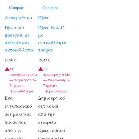
Compare
Compare
Αποκριάτικα
Djeco
Djeco σετ
Djeco Κολάζ
μακιγιάζ με
με
στένσιλ και
αυτοκόλλητα
αυτοκόλλητα
τσόχας
16,90
€
15,90
€
Σε
Σε
προπαραγγελία
προπαραγγελία
— παράδοση 2–
— παράδοση 2–
7 ημέρες.
7 ημέρες.
Περισσότερα
Περισσότερα
Ένα
Δημιουργικό
εντυπωσιακό
σετ κολάζ
σετ μακιγιάζ
από την
προσώπου
εταιρεία
από την
Djeco, ειδικά
εταιρεία
σχεδιασμένο