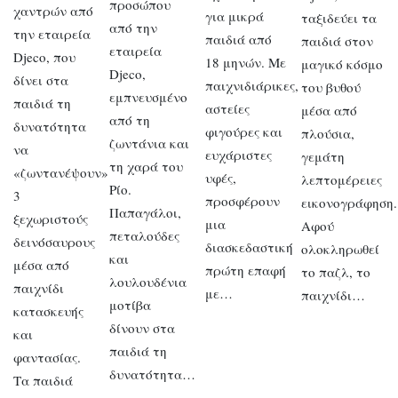
προσώπου
χαντρών από
για μικρά
ταξιδεύει τα
από την
την εταιρεία
παιδιά από
παιδιά στον
εταιρεία
Djeco, που
18 μηνών. Με
μαγικό κόσμο
Djeco,
δίνει στα
παιχνιδιάρικες,
του βυθού
εμπνευσμένο
παιδιά τη
αστείες
μέσα από
από τη
δυνατότητα
φιγούρες και
πλούσια,
ζωντάνια και
να
ευχάριστες
γεμάτη
τη χαρά του
«ζωντανέψουν»
υφές,
λεπτομέρειες
Ρίο.
3
προσφέρουν
εικονογράφηση.
Παπαγάλοι,
ξεχωριστούς
μια
Αφού
πεταλούδες
δεινόσαυρους
διασκεδαστική
ολοκληρωθεί
και
μέσα από
πρώτη επαφή
το παζλ, το
λουλουδένια
παιχνίδι
με…
παιχνίδι…
μοτίβα
κατασκευής
δίνουν στα
και
παιδιά τη
φαντασίας.
δυνατότητα…
Τα παιδιά