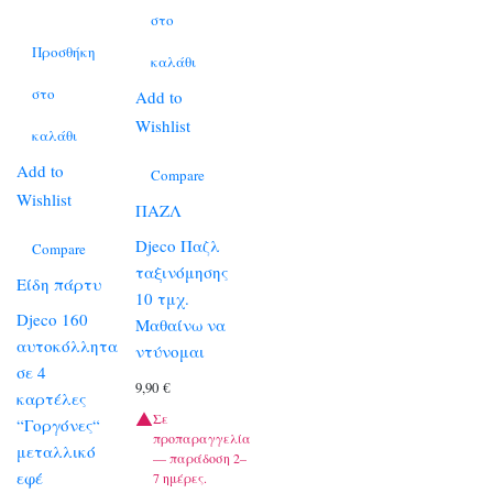
στο
Προσθήκη
καλάθι
στο
Add to
Wishlist
καλάθι
Add to
Compare
Wishlist
ΠΑΖΛ
Djeco Παζλ
Compare
ταξινόμησης
Είδη πάρτυ
10 τμχ.
Djeco 160
Μαθαίνω να
αυτοκόλλητα
ντύνομαι
σε 4
9,90
€
καρτέλες
Σε
“Γοργόνες“
προπαραγγελία
μεταλλικό
— παράδοση 2–
εφέ
7 ημέρες.