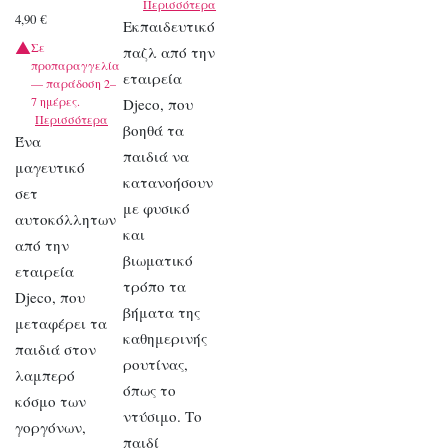
Περισσότερα
4,90
€
Εκπαιδευτικό
Σε
παζλ από την
προπαραγγελία
εταιρεία
— παράδοση 2–
7 ημέρες.
Djeco, που
Περισσότερα
βοηθά τα
Ένα
παιδιά να
μαγευτικό
κατανοήσουν
σετ
με φυσικό
αυτοκόλλητων
και
από την
βιωματικό
εταιρεία
τρόπο τα
Djeco, που
βήματα της
μεταφέρει τα
καθημερινής
παιδιά στον
ρουτίνας,
λαμπερό
όπως το
κόσμο των
ντύσιμο. Το
γοργόνων,
παιδί