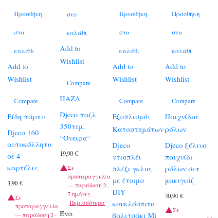
Προσθήκη
Προσθήκη
Προσθήκη
στο
στο
στο
στο
καλάθι
Add to
καλάθι
καλάθι
καλάθι
Wishlist
Add to
Add to
Add to
Wishlist
Wishlist
Wishlist
Compare
ΠΑΖΛ
Compare
Compare
Compare
Djeco παζλ
Είδη πάρτυ
Εξοπλισμός
Παιχνίδια
350τεμ.
Καταστημάτων
ρόλων
Djeco 160
“Όνειρα“
αυτοκόλλητα
Djeco
Djeco ξύλινο
19,90
€
σε 4
ντισπλέι
παιχνίδι
καρτέλες
Σε
πλέξι γκλας
ρόλων σετ
προπαραγγελία
με έτοιμο
μακιγιάζ
3,90
€
— παράδοση 2–
DIY
7 ημέρες.
30,90
€
Σε
Περισσότερα
κουκλόσπιτο
προπαραγγελία
Σε
Ένα
βαλιτσάκι Mi
— παράδοση 2–