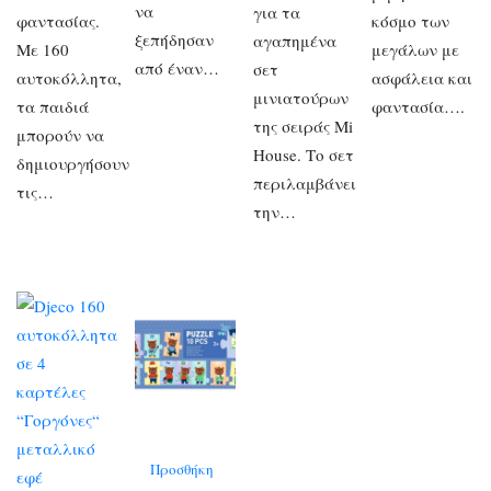
να
για τα
φαντασίας.
κόσμο των
ξεπήδησαν
αγαπημένα
Με 160
μεγάλων με
από έναν…
σετ
αυτοκόλλητα,
ασφάλεια και
μινιατούρων
τα παιδιά
φαντασία….
της σειράς Mi
μπορούν να
House. Το σετ
δημιουργήσουν
περιλαμβάνει
τις…
την…
Προσθήκη