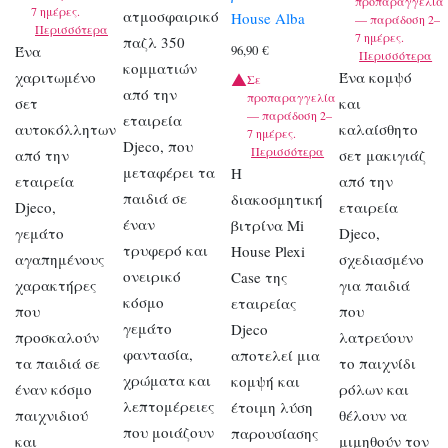
προπαραγγελία
7 ημέρες.
ατμοσφαιρικό
House Alba
— παράδοση 2–
Περισσότερα
7 ημέρες.
παζλ 350
Ένα
96,90
€
Περισσότερα
κομματιών
χαριτωμένο
Ένα κομψό
Σε
από την
προπαραγγελία
σετ
και
— παράδοση 2–
εταιρεία
αυτοκόλλητων
καλαίσθητο
7 ημέρες.
Djeco, που
Περισσότερα
από την
σετ μακιγιάζ
μεταφέρει τα
Η
εταιρεία
από την
παιδιά σε
διακοσμητική
Djeco,
εταιρεία
έναν
βιτρίνα Mi
γεμάτο
Djeco,
τρυφερό και
House Plexi
αγαπημένους
σχεδιασμένο
ονειρικό
Case της
χαρακτήρες
για παιδιά
κόσμο
εταιρείας
που
που
γεμάτο
Djeco
προσκαλούν
λατρεύουν
φαντασία,
αποτελεί μια
τα παιδιά σε
το παιχνίδι
χρώματα και
κομψή και
έναν κόσμο
ρόλων και
λεπτομέρειες
έτοιμη λύση
παιχνιδιού
θέλουν να
που μοιάζουν
παρουσίασης
και
μιμηθούν τον