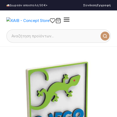
Δωρεάν αποστολή 50€+
Σύνδεση
Εγγραφή