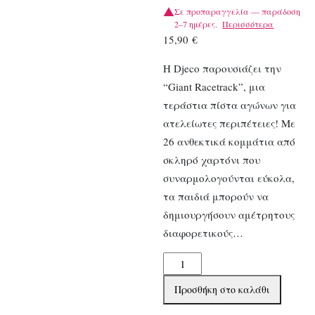
Σε προπαραγγελία — παράδοση
2–7 ημέρες.
Περισσότερα
15,90
€
Η Djeco παρουσιάζει την
“Giant Racetrack”, μια
τεράστια πίστα αγώνων για
ατελείωτες περιπέτειες! Με
26 ανθεκτικά κομμάτια από
σκληρό χαρτόνι που
συναρμολογούνται εύκολα,
τα παιδιά μπορούν να
δημιουργήσουν αμέτρητους
διαφορετικούς…
Djeco
παζλ
Προσθήκη στο καλάθι
γίγας