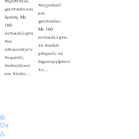
περιπέτεια,
παιχνιδιού
φαντασία και
και
δράση. Με
φαντασίας.
160
Με 160
αυτοκόλλητα
αυτοκόλλητα,
που
τα παιδιά
απεικονίζουν
μπορούν να
πειρατές,
δημιουργήσουν
παπαγάλους
τις…
και πλοία,…
0