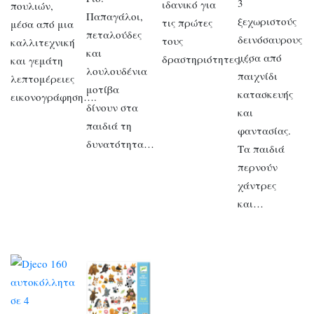
3
ιδανικό για
πουλιών,
Παπαγάλοι,
ξεχωριστούς
τις πρώτες
μέσα από μια
πεταλούδες
δεινόσαυρους
τους
καλλιτεχνική
και
μέσα από
δραστηριότητες….
και γεμάτη
λουλουδένια
παιχνίδι
λεπτομέρειες
μοτίβα
κατασκευής
εικονογράφηση….
δίνουν στα
και
παιδιά τη
φαντασίας.
δυνατότητα…
Τα παιδιά
περνούν
χάντρες
και…