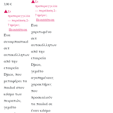
Σε
3,90
€
προπαραγγελία
— παράδοση 2–
Σε
7 ημέρες.
προπαραγγελία
Περισσότερα
— παράδοση 2–
Ένα
7 ημέρες.
Περισσότερα
χαριτωμένο
Ένα
σετ
συναρπαστικό
αυτοκόλλητων
σετ
από την
αυτοκόλλητων
εταιρεία
από την
Djeco,
εταιρεία
γεμάτο
Djeco, που
αγαπημένους
μεταφέρει τα
χαρακτήρες
παιδιά στον
που
κόσμο των
προσκαλούν
πειρατών,
τα παιδιά σε
γεμάτο
έναν κόσμο