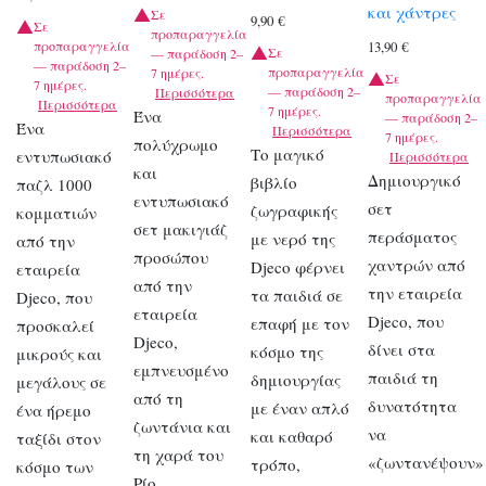
και χάντρες
Σε
9,90
€
Σε
προπαραγγελία
προπαραγγελία
13,90
€
Σε
— παράδοση 2–
— παράδοση 2–
προπαραγγελία
7 ημέρες.
Σε
7 ημέρες.
— παράδοση 2–
Περισσότερα
προπαραγγελία
Περισσότερα
7 ημέρες.
Ένα
— παράδοση 2–
Ένα
Περισσότερα
7 ημέρες.
πολύχρωμο
Το μαγικό
εντυπωσιακό
Περισσότερα
και
Δημιουργικό
βιβλίο
παζλ 1000
εντυπωσιακό
σετ
ζωγραφικής
κομματιών
σετ μακιγιάζ
περάσματος
με νερό της
από την
προσώπου
χαντρών από
Djeco φέρνει
εταιρεία
από την
την εταιρεία
τα παιδιά σε
Djeco, που
εταιρεία
Djeco, που
επαφή με τον
προσκαλεί
Djeco,
δίνει στα
κόσμο της
μικρούς και
εμπνευσμένο
παιδιά τη
δημιουργίας
μεγάλους σε
από τη
δυνατότητα
με έναν απλό
ένα ήρεμο
ζωντάνια και
να
και καθαρό
ταξίδι στον
τη χαρά του
«ζωντανέψουν»
τρόπο,
κόσμο των
Ρίο.