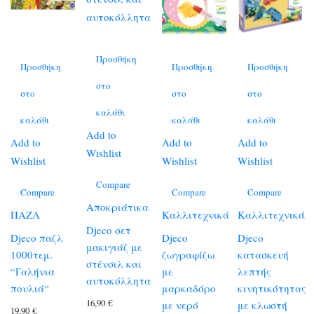
Προσθήκη
Προσθήκη
Προσθήκη
Προσθήκη
στο
στο
στο
στο
καλάθι
καλάθι
καλάθι
καλάθι
Add to
Add to
Add to
Add to
Wishlist
Wishlist
Wishlist
Wishlist
Compare
Compare
Compare
Compare
Αποκριάτικα
ΠΑΖΛ
Καλλιτεχνικά
Καλλιτεχνικά
Djeco σετ
Djeco παζλ
Djeco
Djeco
μακιγιάζ με
1000τεμ.
ζωγραφίζω
κατασκευή
στένσιλ και
“Γαλήνια
με
λεπτής
αυτοκόλλητα
πουλιά“
μαρκαδόρο
κινητικότητας
16,90
€
με νερό
με κλωστή
19,90
€