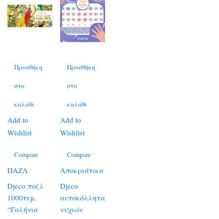
Προσθήκη
Προσθήκη
στο
στο
καλάθι
καλάθι
Add to
Add to
Wishlist
Wishlist
Compare
Compare
ΠΑΖΛ
Αποκριάτικα
Djeco παζλ
Djeco
1000τεμ.
αυτοκόλλητα
“Γαλήνια
νυχιών