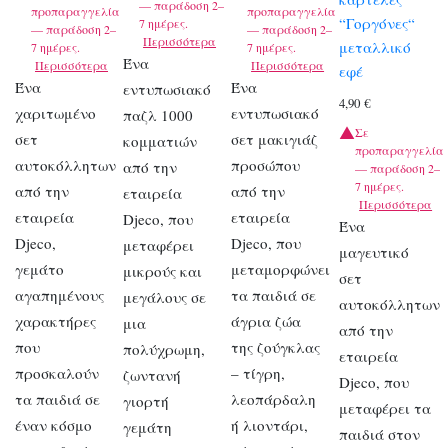
— παράδοση 2–
προπαραγγελία
προπαραγγελία
“Γοργόνες“
7 ημέρες.
— παράδοση 2–
— παράδοση 2–
Περισσότερα
μεταλλικό
7 ημέρες.
7 ημέρες.
Ένα
Περισσότερα
Περισσότερα
εφέ
Ένα
Ένα
εντυπωσιακό
4,90
€
χαριτωμένο
εντυπωσιακό
παζλ 1000
Σε
σετ
σετ μακιγιάζ
κομματιών
προπαραγγελία
αυτοκόλλητων
προσώπου
από την
— παράδοση 2–
7 ημέρες.
από την
από την
εταιρεία
Περισσότερα
εταιρεία
εταιρεία
Djeco, που
Ένα
Djeco,
Djeco, που
μεταφέρει
μαγευτικό
γεμάτο
μεταμορφώνει
μικρούς και
σετ
αγαπημένους
τα παιδιά σε
μεγάλους σε
αυτοκόλλητων
χαρακτήρες
άγρια ζώα
μια
από την
που
της ζούγκλας
πολύχρωμη,
εταιρεία
προσκαλούν
– τίγρη,
ζωντανή
Djeco, που
τα παιδιά σε
λεοπάρδαλη
γιορτή
μεταφέρει τα
έναν κόσμο
ή λιοντάρι,
γεμάτη
παιδιά στον