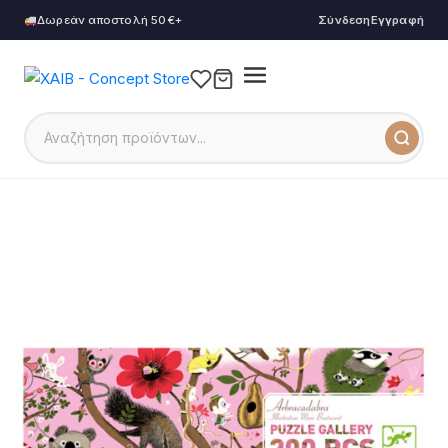
Δωρεάν αποστολή 50€+
Σύνδεση
Εγγραφή