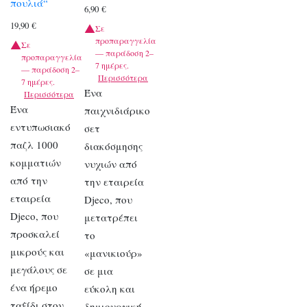
πουλιά“
6,90
€
19,90
€
Σε
προπαραγγελία
Σε
— παράδοση 2–
προπαραγγελία
7 ημέρες.
— παράδοση 2–
Περισσότερα
7 ημέρες.
Ένα
Περισσότερα
Ένα
παιχνιδιάρικο
εντυπωσιακό
σετ
παζλ 1000
διακόσμησης
κομματιών
νυχιών από
από την
την εταιρεία
εταιρεία
Djeco, που
Djeco, που
μετατρέπει
προσκαλεί
το
μικρούς και
«μανικιούρ»
μεγάλους σε
σε μια
ένα ήρεμο
εύκολη και
ταξίδι στον
δημιουργική