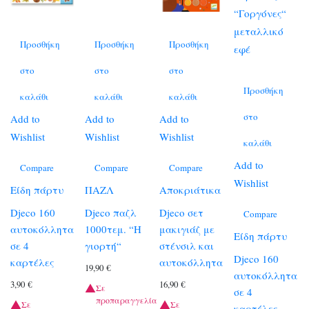
Προσθήκη
Προσθήκη
Προσθήκη
στο
στο
στο
Προσθήκη
καλάθι
καλάθι
καλάθι
στο
Add to
Add to
Add to
Wishlist
Wishlist
Wishlist
καλάθι
Add to
Compare
Compare
Compare
Wishlist
Είδη πάρτυ
ΠΑΖΛ
Αποκριάτικα
Djeco 160
Djeco παζλ
Djeco σετ
Compare
αυτοκόλλητα
1000τεμ. “Η
μακιγιάζ με
Είδη πάρτυ
σε 4
γιορτή“
στένσιλ και
Djeco 160
καρτέλες
αυτοκόλλητα
19,90
€
αυτοκόλλητα
3,90
€
16,90
€
Σε
σε 4
προπαραγγελία
Σε
Σε
καρτέλες