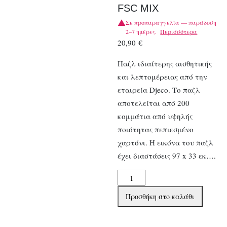
FSC MIX
Σε προπαραγγελία — παράδοση
2–7 ημέρες.
Περισσότερα
20,90
€
Παζλ ιδιαίτερης αισθητικής
και λεπτομέρειας από την
εταιρεία Djeco. Το παζλ
αποτελείται από 200
κομμάτια από υψηλής
ποιότητας πεπιεσμένο
χαρτόνι. Η εικόνα του παζλ
έχει διαστάσεις 97 x 33 εκ….
Djeco
Παζλ
Προσθήκη στο καλάθι
200
τεμ.