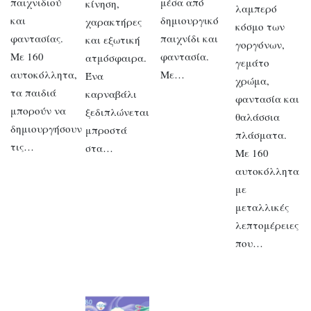
παιχνιδιού
μέσα από
κίνηση,
λαμπερό
και
δημιουργικό
χαρακτήρες
κόσμο των
φαντασίας.
παιχνίδι και
και εξωτική
γοργόνων,
Με 160
φαντασία.
ατμόσφαιρα.
γεμάτο
αυτοκόλλητα,
Με…
Ένα
χρώμα,
τα παιδιά
καρναβάλι
φαντασία και
μπορούν να
ξεδιπλώνεται
θαλάσσια
δημιουργήσουν
μπροστά
πλάσματα.
τις…
στα…
Με 160
αυτοκόλλητα
με
μεταλλικές
λεπτομέρειες
που…