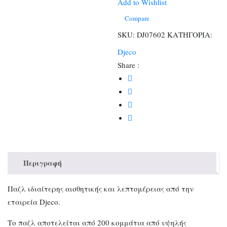
Δέντρο
Add to Wishlist
με
Compare
ζωάκια
SKU:
DJ07602
ΚΑΤΗΓΟΡΙΑ:
-
Djeco
FSC
Share :
MIX
ποσότητα
Περιγραφή
Παζλ ιδιαίτερης αισθητικής και λεπτομέρειας από την
εταιρεία Djeco.
Το παζλ αποτελείται από 200 κομμάτια από υψηλής