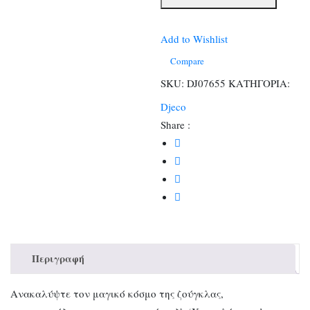
Art
150
τμχ.
Add to Wishlist
Χαμαιλέοντας-
Compare
FSC
SKU:
DJ07655
ΚΑΤΗΓΟΡΙΑ:
MIX
Djeco
ποσότητα
Share :
Περιγραφή
Ανακαλύψτε τον μαγικό κόσμο της ζούγκλας,