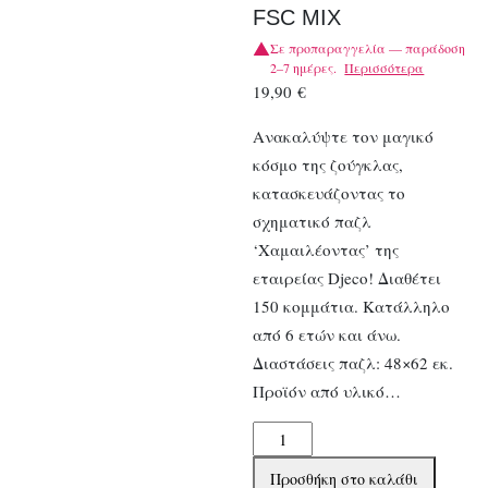
FSC MIX
Σε προπαραγγελία — παράδοση
2–7 ημέρες.
Περισσότερα
19,90
€
Ανακαλύψτε τον μαγικό
κόσμο της ζούγκλας,
κατασκευάζοντας το
σχηματικό παζλ
‘Χαμαιλέοντας’ της
εταιρείας Djeco! Διαθέτει
150 κομμάτια. Κατάλληλο
από 6 ετών και άνω.
Διαστάσεις παζλ: 48×62 εκ.
Προϊόν από υλικό…
Djeco
Παζλ
Προσθήκη στο καλάθι