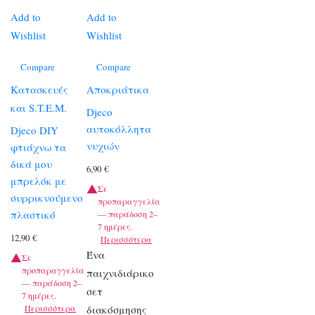
Add to
Add to
Wishlist
Wishlist
Compare
Compare
Κατασκευές
Αποκριάτικα
και S.T.E.M.
Djeco
αυτοκόλλητα
Djeco DIY
νυχιών
φτιάχνω τα
δικά μου
6,90
€
μπρελόκ με
Σε
συρρικνούμενο
προπαραγγελία
πλαστικό
— παράδοση 2–
7 ημέρες.
12,90
€
Περισσότερα
Ένα
Σε
προπαραγγελία
παιχνιδιάρικο
— παράδοση 2–
σετ
7 ημέρες.
Περισσότερα
διακόσμησης