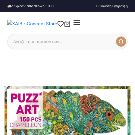
Δωρεάν αποστολή 50€+
Σύνδεση
Εγγραφή