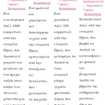
προπαραγγελία
Περισσότερα
7 ημέρες.
7 ημέρες.
— παράδοση 2–
Ένα φωτεινό
Περισσότερα
Περισσότερα
7 ημέρες.
Ένα
Ένα
και
Περισσότερα
Εκπαιδευτικό
εντυπωσιακό
μοναδικό
χαρούμενο
παζλ από την
παζλ 1000
παζλ 350
σετ
εταιρεία
κομματιών
κομματιών
διακόσμησης
Djeco, που
από την
από την
νυχιών από
βοηθά τα
εταιρεία
εταιρεία
την εταιρεία
παιδιά να
Djeco, που
Djeco, που
Djeco,
κατανοήσουν
προσκαλεί
μεταφέρει τα
εμπνευσμένο
με φυσικό
μικρούς και
παιδιά σε
από την
και
μεγάλους σε
έναν
άνοιξη και
βιωματικό
ένα ήρεμο
ονειρικό
τις
τρόπο τα
ταξίδι στον
κόσμο
πεταλούδες,
βήματα της
κόσμο των
γεμάτο
που
καθημερινής
πουλιών,
φαντασία:
μετατρέπει
ρουτίνας,
μέσα από μια
ψάρια που
το παιχνίδι
όπως το
καλλιτεχνική
πετούν,