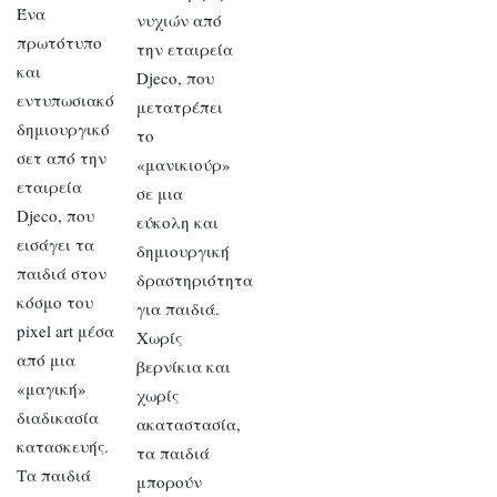
Ένα
νυχιών από
πρωτότυπο
την εταιρεία
και
Djeco, που
εντυπωσιακό
μετατρέπει
δημιουργικό
το
σετ από την
«μανικιούρ»
εταιρεία
σε μια
Djeco, που
εύκολη και
εισάγει τα
δημιουργική
παιδιά στον
δραστηριότητα
κόσμο του
για παιδιά.
pixel art μέσα
Χωρίς
από μια
βερνίκια και
«μαγική»
χωρίς
διαδικασία
ακαταστασία,
κατασκευής.
τα παιδιά
Τα παιδιά
μπορούν