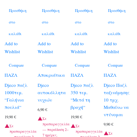
Προσθήκη
Προσθήκη
Προσθήκη
Προσθήκη
στο
στο
στο
στο
καλάθι
καλάθι
καλάθι
καλάθι
Add to
Add to
Add to
Add to
Wishlist
Wishlist
Wishlist
Wishlist
Compare
Compare
Compare
Compare
ΠΑΖΛ
Αποκριάτικα
ΠΑΖΛ
ΠΑΖΛ
Djeco παζλ
Djeco
Djeco παζλ
Djeco Παζλ
1000τεμ.
αυτοκόλλητα
350 τεμ.
ταξινόμησης
“Γαλήνια
νυχιών
“Μετά τη
10 τμχ.
πουλιά“
βροχή“
Μαθαίνω να
6,90
€
ντύνομαι
19,90
€
19,90
€
Σε
προπαραγγελία
9,90
€
Σε
Σε
— παράδοση 2–
προπαραγγελία
προπαραγγελία
Σε
7 ημέρες.
— παράδοση 2–
— παράδοση 2–