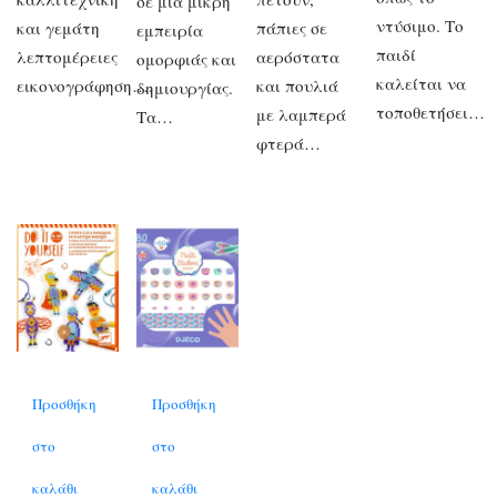
σε μια μικρή
ντύσιμο. Το
και γεμάτη
πάπιες σε
εμπειρία
παιδί
λεπτομέρειες
αερόστατα
ομορφιάς και
καλείται να
εικονογράφηση….
και πουλιά
δημιουργίας.
τοποθετήσει…
με λαμπερά
Τα…
φτερά…
Προσθήκη
Προσθήκη
στο
στο
καλάθι
καλάθι