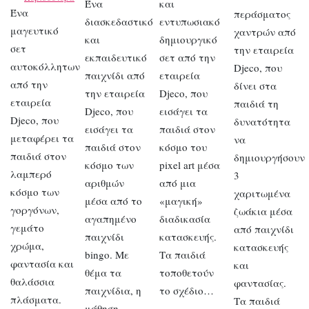
Ένα
και
Ένα
περάσματος
διασκεδαστικό
εντυπωσιακό
μαγευτικό
χαντρών από
και
δημιουργικό
σετ
την εταιρεία
εκπαιδευτικό
σετ από την
αυτοκόλλητων
Djeco, που
παιχνίδι από
εταιρεία
από την
δίνει στα
την εταιρεία
Djeco, που
εταιρεία
παιδιά τη
Djeco, που
εισάγει τα
Djeco, που
δυνατότητα
εισάγει τα
παιδιά στον
μεταφέρει τα
να
παιδιά στον
κόσμο του
παιδιά στον
δημιουργήσουν
κόσμο των
pixel art μέσα
λαμπερό
3
αριθμών
από μια
κόσμο των
χαριτωμένα
μέσα από το
«μαγική»
γοργόνων,
ζωάκια μέσα
αγαπημένο
διαδικασία
γεμάτο
από παιχνίδι
παιχνίδι
κατασκευής.
χρώμα,
κατασκευής
bingo. Με
Τα παιδιά
φαντασία και
και
θέμα τα
τοποθετούν
θαλάσσια
φαντασίας.
παιχνίδια, η
το σχέδιο…
πλάσματα.
Τα παιδιά
μάθηση