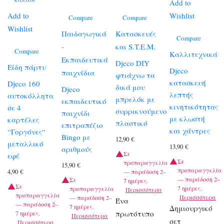
Add to
Add to
Wishlist
Compare
Compare
Wishlist
Παιδαγωγικά
Κατασκευές
Compare
-
και S.T.E.M.
Compare
Καλλιτεχνικά
Εκπαιδευτικά
Djeco DIY
Είδη πάρτυ
Djeco
παιχνίδια
φτιάχνω τα
κατασκευή
Djeco 160
δικά μου
Djeco
λεπτής
αυτοκόλλητα
μπρελόκ με
εκπαιδευτικό
κινητικότητας
σε 4
συρρικνούμενο
παιχνίδι
με κλωστή
καρτέλες
πλαστικό
επιτραπέζιο
και χάντρες
“Γοργόνες“
Bingo με
12,90
€
μεταλλικό
13,90
€
αριθμούς
Σε
εφέ
Σε
προπαραγγελία
15,90
€
προπαραγγελία
4,90
€
— παράδοση 2–
— παράδοση 2–
Σε
7 ημέρες.
Σε
7 ημέρες.
προπαραγγελία
Περισσότερα
προπαραγγελία
Περισσότερα
— παράδοση 2–
Ένα
— παράδοση 2–
7 ημέρες.
Δημιουργικό
πρωτότυπο
7 ημέρες.
Περισσότερα
σετ
Περισσότερα