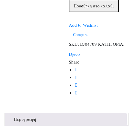
Παιδική
Προσθήκη στο καλάθι
Ομπρέλα
που
αλλάζει
Add to Wishlist
χρώμα
Compare
‘Πρόσωπα’,
SKU:
DJ04709
ΚΑΤΗΓΟΡΙΑ:
διάμετρος
Djeco
70εκ.
Share :
ποσότητα
Περιγραφή