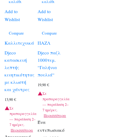
καλάθι
καλάθι
Add to
Add to
Wishlist
Wishlist
Compare
Compare
Καλλιτεχνικά
ΠΑΖΛ
Djeco
Djeco παζλ
κατασκευή
1000τεμ.
λεπτής
“Γαλήνια
κινητικότητας
πουλιά“
με κλωστή
19,90
€
και χάντρες
Σε
προπαραγγελία
13,90
€
— παράδοση 2–
Σε
7 ημέρες.
προπαραγγελία
Περισσότερα
— παράδοση 2–
Ένα
7 ημέρες.
εντυπωσιακό
Περισσότερα
Δημιουργικό