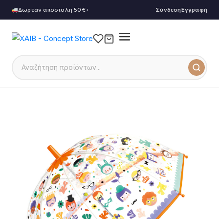
Δωρεάν αποστολή 50€+
Σύνδεση
Εγγραφή