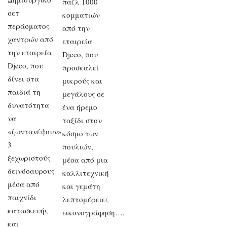
παζλ 1000
σετ
κομματιών
περάσματος
από την
χαντρών από
εταιρεία
την εταιρεία
Djeco, που
Djeco, που
προσκαλεί
δίνει στα
μικρούς και
παιδιά τη
μεγάλους σε
δυνατότητα
ένα ήρεμο
να
ταξίδι στον
«ζωντανέψουν»
κόσμο των
3
πουλιών,
ξεχωριστούς
μέσα από μια
δεινόσαυρους
καλλιτεχνική
μέσα από
και γεμάτη
παιχνίδι
λεπτομέρειες
κατασκευής
εικονογράφηση….
και